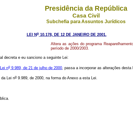
Presidência da República
Casa Civil
Subchefia para Assuntos Jurídicos
o
LEI N
10.178, DE 12 DE JANEIRO DE 2001.
Altera as ações do programa Reaparelhamento 
período de 2000/2003.
l decreta e eu sanciono a seguinte Lei:
o
Lei n
9.989, de 21 de julho de 2000
, passa a incorporar as alterações desta 
o
 da Lei n
9.989, de 2000, na forma do Anexo a esta Lei.
lica.