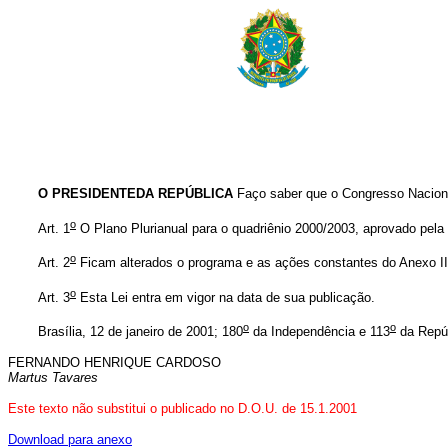
O PRESIDENTEDA REPÚBLICA
Faço saber que o Congresso Naciona
o
Art. 1
O Plano Plurianual para o quadriênio 2000/2003, aprovado pela
o
Art. 2
Ficam alterados o programa e as ações constantes do Anexo II
o
Art. 3
Esta Lei entra em vigor na data de sua publicação.
o
o
Brasília, 12 de janeiro de 2001; 180
da Independência e 113
da Repúb
FERNANDO HENRIQUE CARDOSO
Martus Tavares
Este texto não substitui o publicado no D.O.U. de 15.1.2001
Download para anexo