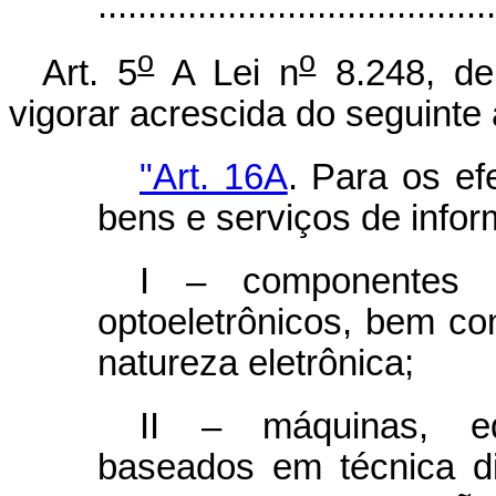
.......................................
o
o
Art. 5
A Lei n
8.248, de
vigorar acrescida do seguinte 
"Art. 16A
. Para os ef
bens e serviços de info
I – componentes el
optoeletrônicos, bem c
natureza eletrônica;
II – máquinas, eq
baseados em técnica di