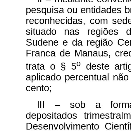
pesquisa ou entidades bra
reconhecidas, com sede
situado nas regiões 
Sudene e da região Ce
Franca de Manaus, cre
o
trata o § 5
deste arti
aplicado percentual não i
cento;
III – sob a forma
depositados trimestra
Desenvolvimento Cient