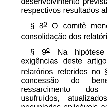
desenvolvimento previst
respectivos resultados 
o
§ 8
O comitê menc
consolidação dos relatóri
o
§ 9
Na hipótese
exigências deste arti
relatórios referidos no 
concessão do bene
ressarcimento dos 
usufruídos, atualiza
pecuniárias aplicáveis ao