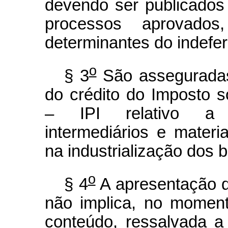
devendo ser publicados e
processos aprovad
determinantes do indefer
o
§ 3
São asseguradas
do crédito do Imposto s
– IPI relativo a m
intermediários e mate
na industrialização dos b
o
§ 4
A apresentação do
não implica, no moment
conteúdo, ressalvada a