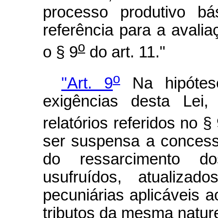
processo produtivo bá
referência para a avalia
o
o § 9
do art. 11."
o
"Art. 9
Na hipótes
exigências desta Lei
relatórios referidos no §
ser suspensa a concess
do ressarcimento dos
usufruídos, atualiza
pecuniárias aplicáveis ao
tributos da mesma natur