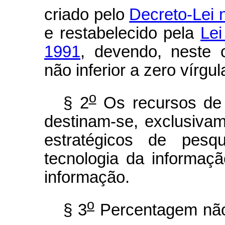
criado pelo
Decreto-Lei 
e restabelecido pela
Lei
1991
, devendo, neste c
não inferior a zero vírgul
o
§ 2
Os recursos de q
destinam-se, exclusiva
estratégicos de pesq
tecnologia da informaç
informação.
o
§ 3
Percentagem não i