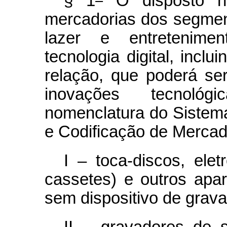
§ 1
O disposto ne
mercadorias dos segment
lazer e entretenime
tecnologia digital, incl
relação, que poderá se
inovações tecnológ
nomenclatura do Siste
e Codificação de Mercad
I – toca-discos, eletr
cassetes) e outros apa
sem dispositivo de grav