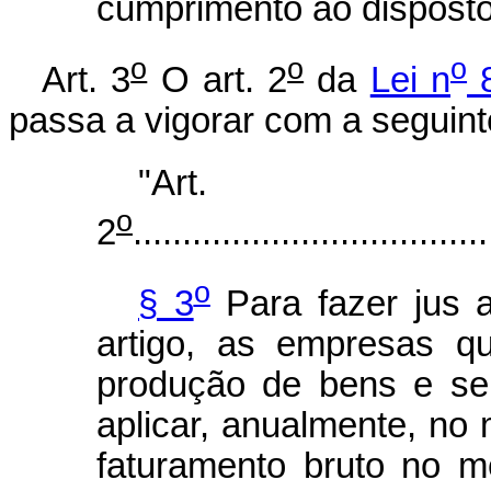
cumprimento ao disposto
o
o
o
Art. 3
O art. 2
da
Lei n
8
passa a vigorar com a seguint
"Art.
o
2
....................................
o
§ 3
Para fazer jus a
artigo, as empresas q
produção de bens e ser
aplicar, anualmente, no
faturamento bruto no m