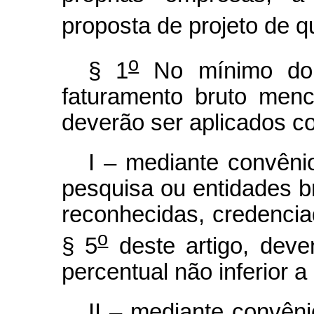
proposta de projeto de qu
o
§ 1
No mínimo dois
faturamento bruto menc
deverão ser aplicados 
I – mediante convênio
pesquisa ou entidades bra
reconhecidas, credencia
o
§ 5
deste artigo, deve
percentual não inferior a
II – mediante convêni