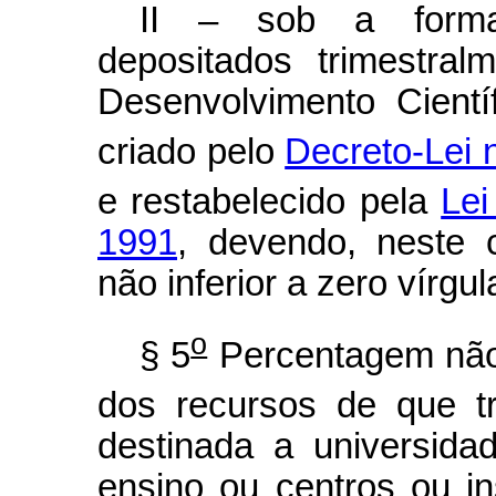
II – sob a forma 
depositados trimestra
Desenvolvimento Cient
criado pelo
Decreto-Lei 
e restabelecido pela
Lei
1991
, devendo, neste c
não inferior a zero vírgul
o
§ 5
Percentagem não i
dos recursos de que tr
destinada a universida
ensino ou centros ou in