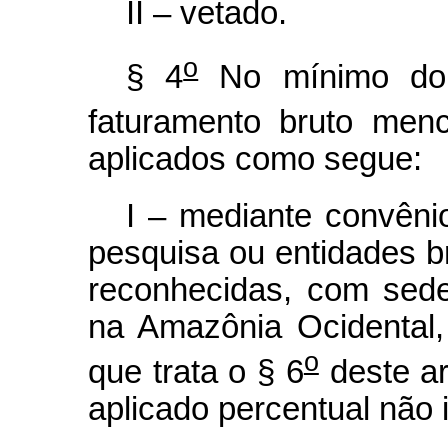
II – vetado.
o
§ 4
No mínimo dois
faturamento bruto men
aplicados como segue:
I – mediante convênio
pesquisa ou entidades bra
reconhecidas, com sede
na Amazônia Ocidental,
o
que trata o § 6
deste ar
aplicado percentual não i