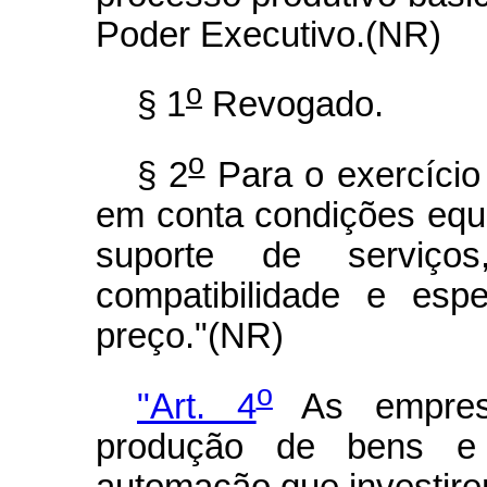
Poder Executivo.(NR)
o
§ 1
Revogado.
o
§ 2
Para o exercício 
em conta condições equi
suporte de serviços,
compatibilidade e esp
preço."(NR)
o
"Art. 4
As empresa
produção de bens e 