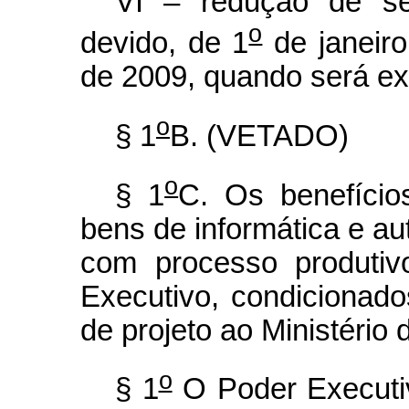
VI – redução de se
o
devido, de 1
de janeir
de 2009, quando será ext
o
§ 1
B. (VETADO)
o
§ 1
C. Os benefício
bens de informática e a
com processo produtiv
Executivo, condicionad
de projeto ao Ministério 
o
§ 1
O Poder Executiv