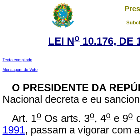
Pres
Subch
o
LEI N
10.176, DE 
T
exto compilado
Mensagem de Veto
O PRESIDENTE DA REPÚ
Nacional decreta e eu sancion
o
o
o
o
Art. 1
Os arts. 3
, 4
e 9
1991
, passam a vigorar com a