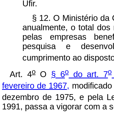
Ufir.
§ 12. O Ministério da 
anualmente, o total dos 
pelas empresas benefi
pesquisa e desenvol
cumprimento ao disposto
o
o
o
Art. 4
O
§ 6
do art. 7
fevereiro de 1967,
modificado 
dezembro de 1975, e pela Le
1991, passa a vigorar com a s