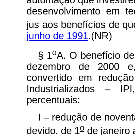
automação que investire
desenvolvimento em te
jus aos benefícios de qu
junho de 1991
.(NR)
o
§ 1
A. O benefício d
dezembro de 2000 e, 
convertido em redução
Industrializados – IP
percentuais:
I – redução de novent
o
devido, de 1
de janeiro