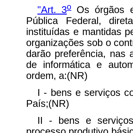
o
"Art. 3
Os órgãos e 
Pública Federal, dire
instituídas e mantidas 
organizações sob o contr
darão preferência, nas 
de informática e auto
ordem, a:(NR)
I - bens e serviços c
País;(NR)
II - bens e serviç
processo produtivo básic