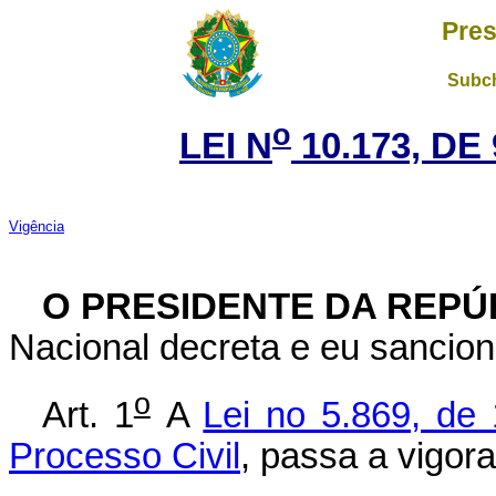
Pres
Subch
o
LEI N
10.173, DE
Vigência
O PRESIDENTE DA REPÚ
Nacional decreta e eu sancion
o
Art. 1
A
Lei no 5.869, de
Processo Civil
, passa a vigora