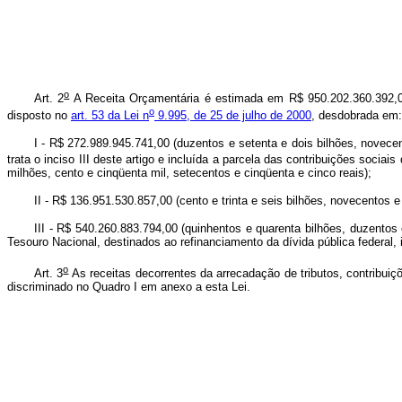
o
Art. 2
A Receita Orçamentária é estimada em R$ 950.202.360.392,00 
o
disposto no
art. 53 da Lei n
9.995, de 25 de julho de 2000
, desdobrada em:
I - R$ 272.989.945.741,00 (duzentos e setenta e dois bilhões, novece
trata o inciso III deste artigo e incluída a parcela das contribuições socia
milhões, cento e cinqüenta mil, setecentos e cinqüenta e cinco reais);
II - R$ 136.951.530.857,00 (cento e trinta e seis bilhões, novecentos 
III - R$ 540.260.883.794,00 (quinhentos e quarenta bilhões, duzentos 
Tesouro Nacional, destinados ao refinanciamento da dívida pública federal, in
o
Art. 3
As receitas decorrentes da arrecadação de tributos, contribuiç
discriminado no Quadro I em anexo a esta Lei.