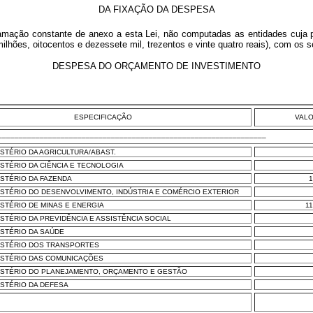
DA FIXAÇÃO DA DESPESA
mação constante de anexo a esta Lei, não computadas as entidades cuja 
ilhões, oitocentos e dezessete mil, trezentos e vinte quatro reais), com os
DESPESA DO ORÇAMENTO DE INVESTIMENTO
ESPECIFICAÇÃO
VAL
________________________________________________________________
ISTÉRIO DA AGRICULTURA/ABAST.
ISTÉRIO DA CIÊNCIA E TECNOLOGIA
ISTÉRIO DA FAZENDA
1
NISTÉRIO DO DESENVOLVIMENTO, INDÚSTRIA E COMÉRCIO EXTERIOR
NISTÉRIO DE MINAS E ENERGIA
11
ISTÉRIO DA PREVIDÊNCIA E ASSISTÊNCIA SOCIAL
NISTÉRIO DA SAÚDE
NISTÉRIO DOS TRANSPORTES
NISTÉRIO DAS COMUNICAÇÕES
NISTÉRIO DO PLANEJAMENTO, ORÇAMENTO E GESTÃO
NISTÉRIO DA DEFESA