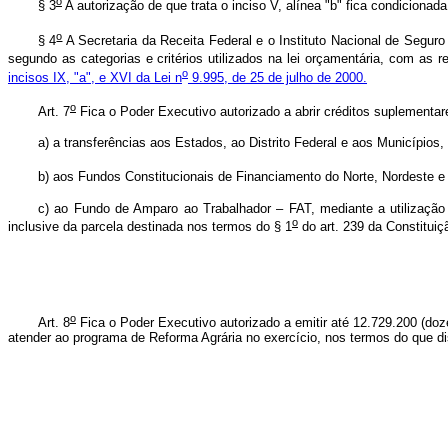
o
§ 3
A autorização de que trata o inciso V, alínea "b" fica condicionad
o
§ 4
A Secretaria da Receita Federal e o Instituto Nacional de Seguro
segundo as categorias e critérios utilizados na lei orçamentária, com a
o
incisos IX, "a", e XVI da Lei n
9.995, de 25 de julho de 2000.
o
Art. 7
Fica o Poder Executivo autorizado a abrir créditos suplementa
a) a transferências aos Estados, ao Distrito Federal e aos Municípios,
b) aos Fundos Constitucionais de Financiamento do Norte, Nordeste 
c) ao Fundo de Amparo ao Trabalhador – FAT, mediante a utilização 
o
inclusive da parcela destinada nos termos do § 1
do art. 239 da Constituiç
o
Art. 8
Fica o Poder Executivo autorizado a emitir até 12.729.200 (doz
atender ao programa de Reforma Agrária no exercício, nos termos do que dis