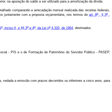
rior, na apuração do saldo a ser utilizado para a amortização da dívida.
detalhado comparando a arrecadação mensal realizada das receitas federais,
o
o
ados juntamente com a proposta orçamentária, nos termos do
art. 8
, § 3
,
o
o
o
o
1
, inciso II, e §§ 3
e 4
, da Lei n
4.320, de 1964
, destinados:
Social - PIS e o de Formação do Patrimônio do Servidor Público - PASEP,
ia, vedada a emissão com prazos decorridos ou inferiores a cinco anos, para