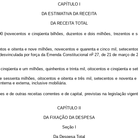
CAPÍTULO I
DA ESTIMATIVA DA RECEITA
DA RECEITA TOTAL
(novecentos e cinqüenta bilhões, duzentos e dois milhões, trezentos e se
ntos e oitenta e nove milhões, novecentos e quarenta e cinco mil, setecento
o
is desvinculada por força da Emenda Constitucional n
27, de 21 de março de 20
e cinqüenta e um milhões, quinhentos e trinta mil, oitocentos e cinqüenta e s
e sessenta milhões, oitocentos e oitenta e três mil, setecentos e noventa e
terna e externa, inclusive mobiliária.
ões e de outras receitas correntes e de capital, previstas na legislação vi
CAPÍTULO II
DA FIXAÇÃO DA DESPESA
Seção I
Da Despesa Total