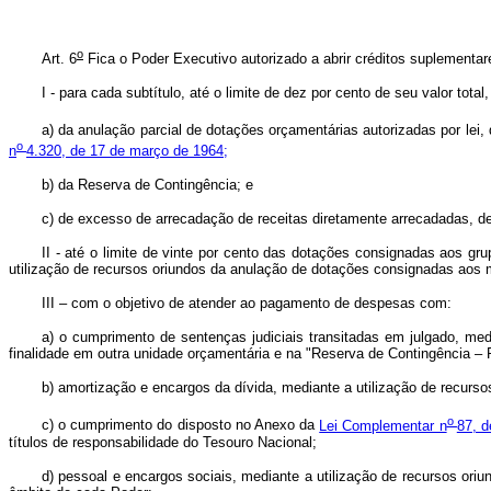
o
Art. 6
Fica o Poder Executivo autorizado a abrir créditos suplementa
I - para cada subtítulo, até o limite de dez por cento de seu valor tota
a) da anulação parcial de dotações orçamentárias autorizadas por lei,
o
n
4.320, de 17 de março de 1964;
b) da Reserva de Contingência; e
c) de excesso de arrecadação de receitas diretamente arrecadadas, 
II - até o limite de vinte por cento das dotações consignadas aos gr
utilização de recursos oriundos da anulação de dotações consignadas aos
III – com o objetivo de atender ao pagamento de despesas com:
a) o cumprimento de sentenças judiciais transitadas em julgado, me
finalidade em outra unidade orçamentária e na "Reserva de Contingência 
b) amortização e encargos da dívida, mediante a utilização de recur
o
c) o cumprimento do disposto no Anexo da
Lei Complementar n
87, d
títulos de responsabilidade do Tesouro Nacional;
d) pessoal e encargos sociais, mediante a utilização de recursos o