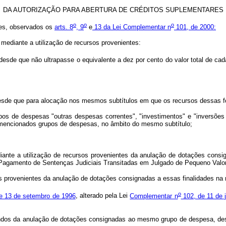
DA AUTORIZAÇÃO PARA ABERTURA DE CRÉDITOS SUPLEMENTARES
o
o
o
res, observados os
arts. 8
, 9
e
13 da Lei Complementar n
101, de 2000:
l, mediante a utilização de recursos provenientes:
 desde que não ultrapasse o equivalente a dez por cento do valor total de ca
desde que para alocação nos mesmos subtítulos em que os recursos dessas f
upos de despesas "outras despesas correntes", "investimentos" e "inversões
 mencionados grupos de despesas, no âmbito do mesmo subtítulo;
diante a utilização de recursos provenientes da anulação de dotações con
– Pagamento de Sentenças Judiciais Transitadas em Julgado de Pequeno Valor
sos provenientes da anulação de dotações consignadas a essas finalidades n
o
e 13 de setembro de 1996
, alterado pela Lei
Complementar n
102, de 11 de 
riundos da anulação de dotações consignadas ao mesmo grupo de despesa, des