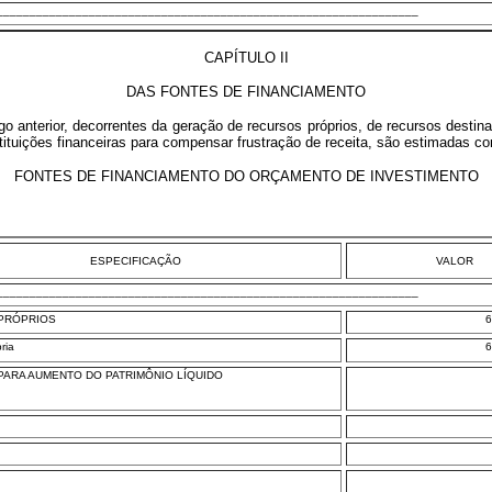
________________________________________________________________
CAPÍTULO II
DAS FONTES DE FINANCIAMENTO
igo anterior, decorrentes da geração de recursos próprios, de recursos desti
stituições financeiras para compensar frustração de receita, são estimadas 
FONTES DE FINANCIAMENTO DO ORÇAMENTO DE INVESTIMENTO
ESPECIFICAÇÃO
VALOR
________________________________________________________________
PRÓPRIOS
6
ria
6
ARA AUMENTO DO PATRIMÔNIO LÍQUIDO