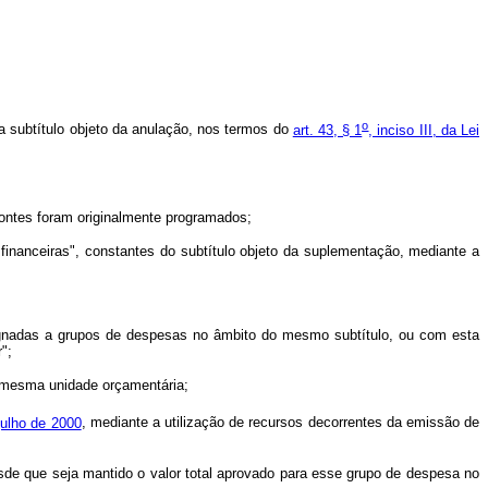
o
da subtítulo objeto da anulação, nos termos do
art. 43, § 1
, inciso III, da Lei
ontes foram originalmente programados;
 financeiras", constantes do subtítulo objeto da suplementação, mediante a
signadas a grupos de despesas no âmbito do mesmo subtítulo, ou com esta
";
a mesma unidade orçamentária;
julho de 2000
, mediante a utilização de recursos decorrentes da emissão de
de que seja mantido o valor total aprovado para esse grupo de despesa no