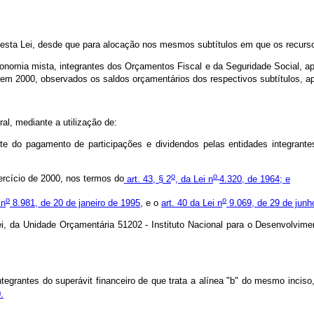
 nesta Lei, desde que para alocação nos mesmos subtítulos em que os recurs
onomia mista, integrantes dos Orçamentos Fiscal e da Seguridade Social, ap
 2000, observados os saldos orçamentários dos respectivos subtítulos, apr
al, mediante a utilização de:
 do pagamento de participações e dividendos pelas entidades integrantes d
o
o
xercício de 2000, nos termos do
art. 43, § 2
, da Lei n
4.320, de 1964; e
o
o
 n
8.981, de 20 de janeiro de 1995
, e o
art. 40 da Lei n
9.069, de 29 de junh
Lei, da Unidade Orçamentária 51202 - Instituto Nacional para o Desenvolvime
ntegrantes do superávit financeiro de que trata a alínea "b" do mesmo incis
.