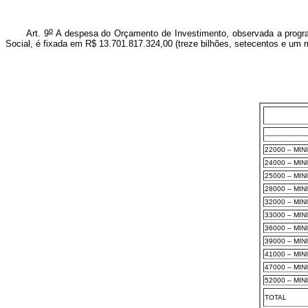
o
Art. 9
A despesa do Orçamento de Investimento, observada a progra
Social, é fixada em R$ 13.701.817.324,00 (treze bilhões, setecentos e um m
__________
22000 – MIN
24000 – MIN
25000 – MIN
28000 – MI
32000 – MI
33000 – MIN
36000 – MI
39000 – MI
41000 – MI
47000 – MI
52000 – MI
TOTAL