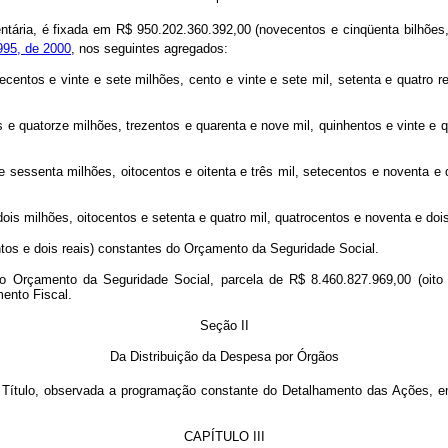
ria, é fixada em R$ 950.202.360.392,00 (novecentos e cinqüenta bilhões, d
995, de 2000
, nos seguintes agregados:
centos e vinte e sete milhões, cento e vinte e sete mil, setenta e quatro r
os e quatorze milhões, trezentos e quarenta e nove mil, quinhentos e vinte e
e sessenta milhões, oitocentos e oitenta e três mil, setecentos e noventa e q
ois milhões, oitocentos e setenta e quatro mil, quatrocentos e noventa e doi
ntos e dois reais) constantes do Orçamento da Seguridade Social.
 o Orçamento da Seguridade Social, parcela de R$ 8.460.827.969,00 (oito 
ento Fiscal.
Seção II
Da Distribuição da Despesa por Órgãos
e Título, observada a programação constante do Detalhamento das Ações, e
CAPÍTULO III