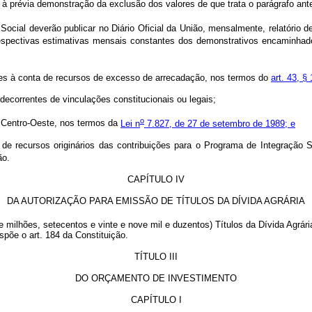
a à prévia demonstração da exclusão dos valores de que trata o parágrafo ante
 Social deverão publicar no Diário Oficial da União, mensalmente, relatório 
s respectivas estimativas mensais constantes dos demonstrativos encaminh
res à conta de recursos de excesso de arrecadação, nos termos do
art. 43, § 
 decorrentes de vinculações constitucionais ou legais;
o
e Centro-Oeste, nos termos da
Lei n
7.827, de 27 de setembro de 1989; e
de recursos originários das contribuições para o Programa de Integração 
ão.
CAPÍTULO IV
DA AUTORIZAÇÃO PARA EMISSÃO DE TÍTULOS DA DÍVIDA AGRÁRIA
e milhões, setecentos e vinte e nove mil e duzentos) Títulos da Dívida Agrár
põe o art. 184 da Constituição.
TÍTULO III
DO ORÇAMENTO DE INVESTIMENTO
CAPÍTULO I