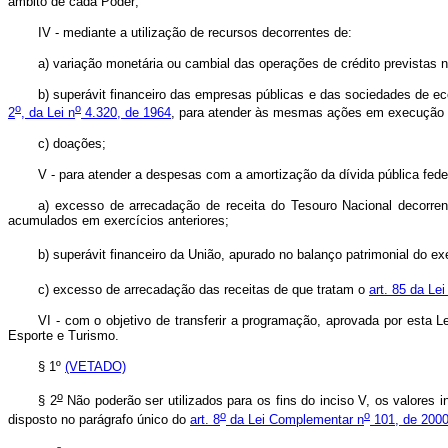
âmbito de cada Poder;
IV - mediante a utilização de recursos decorrentes de:
a) variação monetária ou cambial das operações de crédito previstas
b) superávit financeiro das empresas públicas e das sociedades de ec
o
o
2
, da Lei n
4.320, de 1964
, para atender às mesmas ações em execução em
c) doações;
V - para atender a despesas com a amortização da dívida pública feder
a) excesso de arrecadação de receita do Tesouro Nacional decorrente
acumulados em exercícios anteriores;
b) superávit financeiro da União, apurado no balanço patrimonial do e
c) excesso de arrecadação das receitas de que tratam o
art. 85 da Lei
VI - com o objetivo de transferir a programação, aprovada por esta 
Esporte e Turismo.
§ 1º
(VETADO)
o
§ 2
Não poderão ser utilizados para os fins do inciso V, os valores i
o
o
disposto no parágrafo único do
art. 8
da Lei Complementar n
101, de 2000