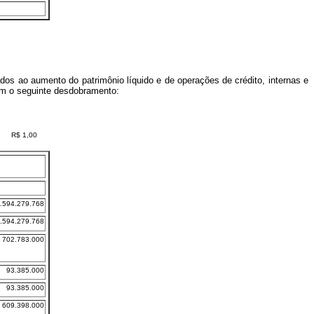
nados ao aumento do patrimônio líquido e de operações de crédito, internas e
com o seguinte desdobramento:
R$ 1,00
.594.279.768
.594.279.768
702.783.000
93.385.000
93.385.000
609.398.000