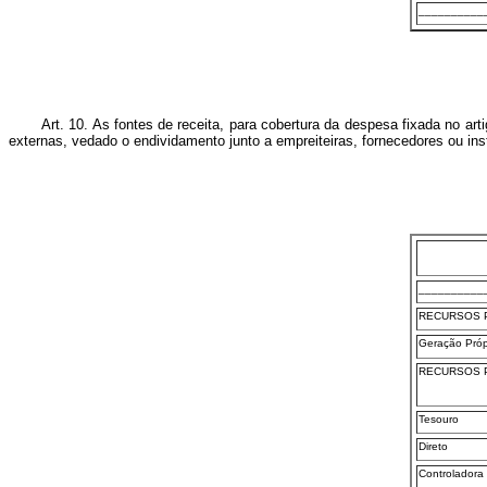
__________
Art. 10. As fontes de receita, para cobertura da despesa fixada no art
externas, vedado o endividamento junto a empreiteiras, fornecedores ou in
__________
RECURSOS 
Geração Próp
RECURSOS P
Tesouro
Direto
Controladora