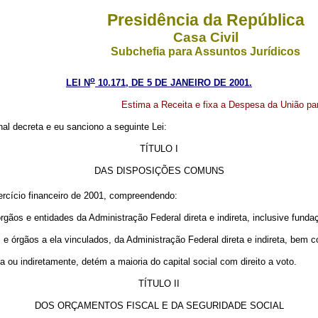
Presidência da República
Casa Civil
Subchefia para Assuntos Jurídicos
o
LEI N
10.171, DE 5 DE JANEIRO DE 2001.
Estima a Receita e fixa a Despesa da União par
l decreta e eu sanciono a seguinte Lei:
TÍTULO I
DAS DISPOSIÇÕES COMUNS
ercício financeiro de 2001, compreendendo:
gãos e entidades da Administração Federal direta e indireta, inclusive funda
e órgãos a ela vinculados, da Administração Federal direta e indireta, bem 
 ou indiretamente, detém a maioria do capital social com direito a voto.
TÍTULO II
DOS ORÇAMENTOS FISCAL E DA SEGURIDADE SOCIAL