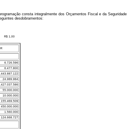
programação consta integralmente dos Orçamentos Fiscal e da Seguridade
 seguintes desdobramentos:
R$ 1,00
OR
6.726.596
6.477.800
.443.887.122
24.989.984
.427.037.586
55.000.000
10.000.000
155.469.509
450.000.000
1.560.000
124.668.727