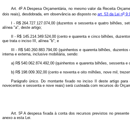
o
Art. 4
A Despesa Orçamentária, no mesmo valor da Receita Orçamentá
o
dois reais), desdobrada, em observância ao disposto no
art. 53 da Lei n
9.
I - R$ 264.727.127.074,00 (duzentos e sessenta e quatro bilhões, sete
alínea "a", deste artigo;
II - R$ 145.214.349.524,00 (cento e quarenta e cinco bilhões, duzent
que trata o inciso III, alínea "b"; e
III - R$ 540.260.883.794,00 (quinhentos e quarenta bilhões, duzentos 
interna e externa, inclusive mobiliária, sendo:
a) R$ 540.062.874.492,00 (quinhentos e quarenta bilhões, sessenta e d
b) R$ 198.009.302,00 (cento e noventa e oito milhões, nove mil, treze
Parágrafo único. Do montante fixado no inciso II deste artigo para
novecentos e sessenta e nove reais) será custeada com recursos do Orçam
o
Art. 5
A despesa fixada à conta dos recursos previstos no present
anexo a esta Lei.