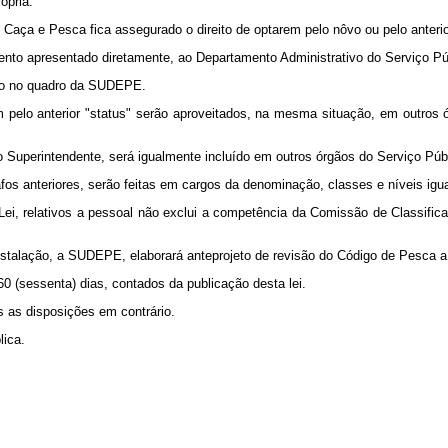
ópria.
 Caça e Pesca fica assegurado o direito de optarem pelo nôvo ou pelo anterio
imento apresentado diretamente, ao Departamento Administrativo do Serviço Pú
usão no quadro da SUDEPE.
m pelo anterior "status" serão aproveitados, na mesma situação, em outros 
uperintendente, será igualmente incluído em outros órgãos do Serviço Públi
os anteriores, serão feitas em cargos da denominação, classes e níveis ig
 Lei, relativos a pessoal não exclui a competência da Comissão de Classifi
 instalação, a SUDEPE, elaborará anteprojeto de revisão do Código de Pesca a
 (sessenta) dias, contados da publicação desta lei.
s as disposições em contrário.
ica.