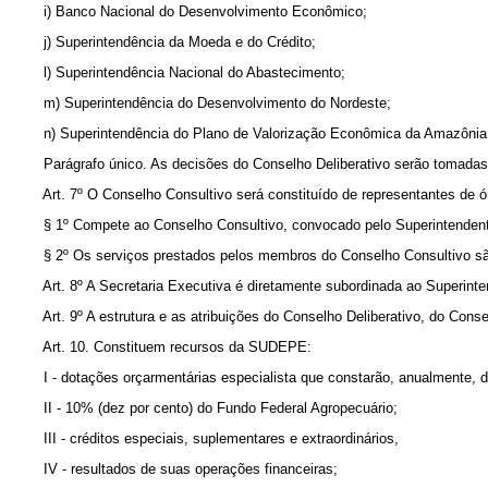
i) Banco Nacional do Desenvolvimento Econômico;
j) Superintendência da Moeda e do Crédito;
l) Superintendência Nacional do Abastecimento;
m) Superintendência do Desenvolvimento do Nordeste;
n) Superintendência do Plano de Valorização Econômica da Amazônia
Parágrafo único. As decisões do Conselho Deliberativo serão tomadas
Art. 7º O Conselho Consultivo será constituído de representantes de ó
§ 1º Compete ao Conselho Consultivo, convocado pelo Superintendent
§ 2º Os serviços prestados pelos membros do Conselho Consultivo são
Art. 8º A Secretaria Executiva é diretamente subordinada ao Superinte
Art. 9º A estrutura e as atribuições do Conselho Deliberativo, do Con
Art. 10. Constituem recursos da SUDEPE:
I - dotações orçarmentárias especialista que constarão, anualmente, 
II - 10% (dez por cento) do Fundo Federal Agropecuário;
III - créditos especiais, suplementares e extraordinários,
IV - resultados de suas operações financeiras;