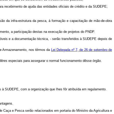
ara recebimento de ajuda das entidades oficiais de crédito e da SUDEPE;
ão da infra-estrutura da pesca, à formação e capacitação de mão-de-obra
ento, a participação destas na execução de projetos do PNDP.
móveis e a documentação técnica, - serão transferidos à SUDEPE depois de
a de Armazenamento, nos têrmos da
Lei Delegada nº 7, de 26 de setembro de
odêres especiais para assegurar o normal funcionamento dêsse órgão.
as à SUDEPE, com a organização que Ihes fôr atribuída em regulamento.
antagens.
e Caça e Pesca serão relacionados em portaria do Ministro da Agricultura e