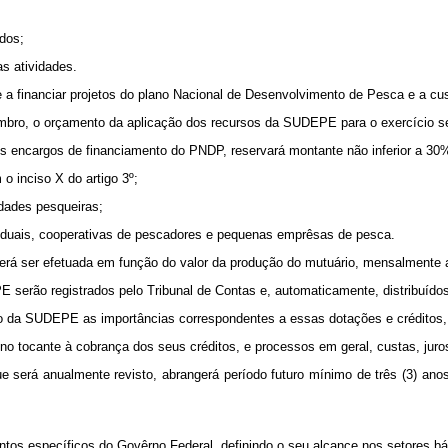
idos;
as atividades.
se a financiar projetos do plano Nacional de Desenvolvimento de Pesca e a 
embro, o orçamento da aplicação dos recursos da SUDEPE para o exercício s
os encargos de financiamento do PNDP, reservará montante não inferior a 30% (
o inciso X do artigo 3º;
idades pesqueiras;
iduais, cooperativas de pescadores e pequenas emprêsas de pesca.
rá ser efetuada em função do valor da produção do mutuário, mensalmente 
 serão registrados pelo Tribunal de Contas e, automaticamente, distribuído
ão da SUDEPE as importâncias correspondentes a essas dotações e créditos,
 tocante à cobrança dos seus créditos, e processos em geral, custas, juros,
será anualmente revisto, abrangerá período futuro mínimo de três (3) anos
mentos específicos do Govêrno Federal, definindo o seu alcance nos setores 