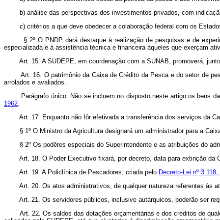
b) análise das perspectivas dos investimentos privados, com indicaçã
c) critérios a que deve obedecer a colaboração federal com os Estado
§ 2º O PNDP dará destaque à realização de pesquisas e de experim
especializada e à assistência técnica e financeira àqueles que exerçam at
Art. 15. A SUDEPE, em coordenação com a SUNAB, promoverá, junto à
Art. 16. O patrimônio da Caixa de Crédito da Pesca e do setor de 
arrolados e avaliados.
Parágrafo único. Não se incluem no disposto neste artigo os bens 
1962
.
Art. 17. Enquanto não fôr efetivada a transferência dos serviços da 
§ 1º O Ministro da Agricultura designará um administrador para a Cai
§ 2º Os podêres especiais do Superintendente e as atribuições do adm
Art. 18. O Poder Executivo fixará, por decreto, data para extinção da
Art. 19. A Policlínica de Pescadores, criada pelo
Decreto-Lei nº 3.118
Art. 20. Os atos administrativos, de qualquer natureza referentes às 
Art. 21. Os servidores públicos, inclusive autárquicos, poderão ser r
Art. 22. Os saldos das dotações orçamentárias e dos créditos de qual