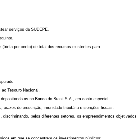
custear serviços da SUDEPE.
eguinte.
trinta por cento) de total dos recursos existentes para:
apurado.
s ao Tesouro Nacional.
 depositando-as no Banco do Brasil S.A., em conta especial.
 prazos de prescrição, imunidade tributária e isenções fiscais.
, discriminando, pelos diferentes setores, os empreendimentos objetivados
básicos em que se concentrem os investimentos públicos;