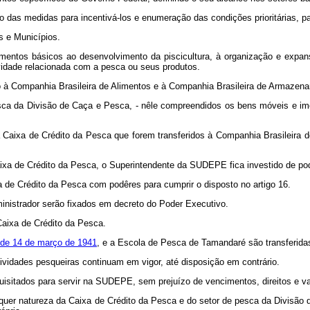
o das medidas para incentivá-los e enumeração das condições prioritárias, p
s e Municípios.
entos básicos ao desenvolvimento da piscicultura, à organização e expans
ividade relacionada com a pesca ou seus produtos.
 Companhia Brasileira de Alimentos e à Companhia Brasileira de Armazenam
pesca da Divisão de Caça e Pesca, - nêle compreendidos os bens móveis e i
da Caixa de Crédito da Pesca que forem transferidos à Companhia Brasileir
Caixa de Crédito da Pesca, o Superintendente da SUDEPE fica investido de p
xa de Crédito da Pesca com podêres para cumprir o disposto no artigo 16.
inistrador serão fixados em decreto do Poder Executivo.
 Caixa de Crédito da Pesca.
, de 14 de março de 1941
, e a Escola de Pesca de Tamandaré são transferid
atividades pesqueiras continuam em vigor, até disposição em contrário.
equisitados para servir na SUDEPE, sem prejuízo de vencimentos, direitos e v
quer natureza da Caixa de Crédito da Pesca e do setor de pesca da Divisão d