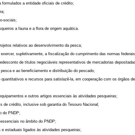
formulados a entidade oficiais de crédito;
ra;
o-sociais;
queiros a fauna e a flora de origem aquática.
projetos relativos ao desenvolvimento da pesca;
exercer, supletivamente, a fiscalização do cumprimento das normas federais
o redesconto de títulos negociáveis representativos de mercadorias depositada
à pesca e ao beneficiamento e distribuição do pescado;
uantitativos e recursos para satislazê-la, em cooperação com os órgãos de 
quipamentos e outros artigos essenciais às atividades pesqueiras;
is de crédito, inclusive sob garantia do Tesouro Nacional;
ão do PNDP;
s essenciais no âmbito do PNDP;
s e estaduais ligados às atividades pesqueiras;