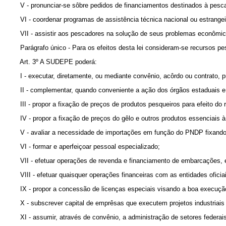
V - pronunciar-se sôbre pedidos de financiamentos destinados à pesca 
VI - coordenar programas de assistência técnica nacional ou estrangei
VII - assistir aos pescadores na solução de seus problemas econômic
Parágrafo único - Para os efeitos desta lei consideram-se recursos pes
Art. 3º A SUDEPE poderá:
I - executar, diretamente, ou mediante convênio, acôrdo ou contrato, 
II - complementar, quando conveniente a ação dos órgãos estaduais e 
III - propor a fixação de preços de produtos pesqueiros para efeito d
IV - propor a fixação de preços do gêlo e outros produtos essenciais 
V - avaliar a necessidade de importações em função do PNDP fixando q
VI - formar e aperfeiçoar pessoal especializado;
VII - efetuar operações de revenda e financiamento de embarcações, e
VIII - efetuar quaisquer operações financeiras com as entidades oficia
IX - propor a concessão de licenças especiais visando a boa execuç
X - subscrever capital de emprêsas que executem projetos industriai
XI - assumir, através de convênio, a administração de setores federai