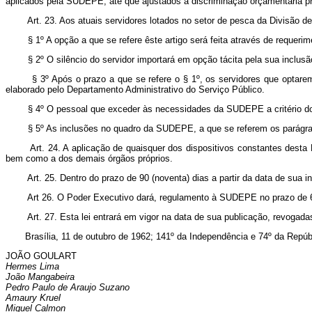
aplicados pela SUDEPE, até que ajustados à discriminação orçamentária pr
Art. 23. Aos atuais servidores lotados no setor de pesca da Divisão de
§ 1º A opção a que se refere êste artigo será feita através de requer
§ 2º O silêncio do servidor importará em opção tácita pela sua incl
§ 3º Após o prazo a que se refere o § 1º, os servidores que optare
elaborado pelo Departamento Administrativo do Serviço Público.
§ 4º O pessoal que exceder às necessidades da SUDEPE a critério do S
§ 5º As inclusões no quadro da SUDEPE, a que se referem os parágraf
Art. 24. A aplicação de quaisquer dos dispositivos constantes desta
bem como a dos demais órgãos próprios.
Art. 25. Dentro do prazo de 90 (noventa) dias a partir da data de sua
Art 26. O Poder Executivo dará, regulamento à SUDEPE no prazo de 60
Art. 27. Esta lei entrará em vigor na data de sua publicação, revogada
Brasília, 11 de outubro de 1962; 141º da Independência e 74º da Repúbl
JOÃO GOULART
Hermes Lima
João Mangabeira
Pedro Paulo de Araujo Suzano
Amaury Kruel
Miguel Calmon