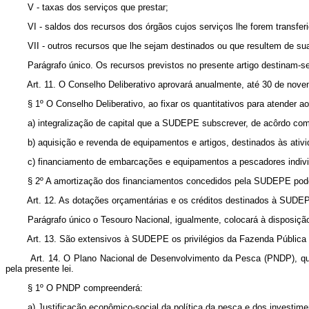
V - taxas dos serviços que prestar;
VI - saldos dos recursos dos órgãos cujos serviços lhe forem transfer
VII - outros recursos que lhe sejam destinados ou que resultem de su
Parágrafo único. Os recursos previstos no presente artigo destinam-
Art. 11. O Conselho Deliberativo aprovará anualmente, até 30 de nov
§ 1º O Conselho Deliberativo, ao fixar os quantitativos para atender a
a) integralização de capital que a SUDEPE subscrever, de acôrdo com 
b) aquisição e revenda de equipamentos e artigos, destinados às ativ
c) financiamento de embarcações e equipamentos a pescadores indiv
§ 2º A amortização dos financiamentos concedidos pela SUDEPE pode
Art. 12. As dotações orçamentárias e os créditos destinados à SUDEPE
Parágrafo único o Tesouro Nacional, igualmente, colocará à disposiç
Art. 13. São extensivos à SUDEPE os privilégios da Fazenda Pública no
Art. 14. O Plano Nacional de Desenvolvimento da Pesca (PNDP), que 
pela presente lei.
§ 1º O PNDP compreenderá:
a) Justificação econômico-social da política da pesca e dos investi