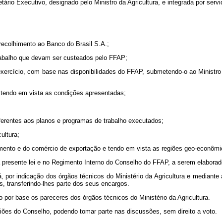
ário Executivo, designado pelo Ministro da Agricultura, e integrada por servi
 recolhimento ao Banco do Brasil S.A.;
trabalho que devam ser custeados pelo FFAP;
da exercício, com base nas disponibilidades do FFAP, submetendo-o ao Minist
s, tendo em vista as condições apresentadas;
eferentes aos planos e programas de trabalho executados;
ultura;
ecimento e do comércio de exportação e tendo em vista as regiões geo-econôm
a presente lei e no Regimento Interno do Conselho do FFAP, a serem elaborad
 por indicação dos órgãos técnicos do Ministério da Agricultura e mediante
, transferindo-lhes parte dos seus encargos.
 por base os pareceres dos órgãos técnicos do Ministério da Agricultura.
uniões do Conselho, podendo tomar parte nas discussões, sem direito a voto.