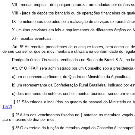
VII - rendas próprias, de qualquer natureza, arrecadadas por órgãos su
VIII - juros de depósitos bancário ou de operações financeiras de qual
IX - emolumentos cobrados pela realização de serviços extraordinário
X - multas previstas em leis e regulamentos de diferentes órgãos do Mi
XI - receitas eventuais.
Art. 5º As receitas procedentes de quaisquer fontes, bem como os d
de seu Conselho, que os movimentará e utilizará na conformidade do regul
Parágrafo único. Os saldos verificados no Banco do Brasil S.A., no fi
Art. 6º O FFAP será administrado por um Conselho sob a presidência 
a) um engenheiro agrônomo, do Quadro do Ministério da Agricultura;
b) um representante da Confederação Rural Brasileira, indicado por es
c) dois membros de notórios conhecimentos técnicos, sendo um veterin
§ 1º São criados e incluídos no quadro de pessoal do Ministério 
1972)
§ 2º Além dos vencimentos fixados no § anterior, os membros vogais
até o máximo de dez por mês.
§ 3º O exercício da função de membro vogal do Conselho é incompatível