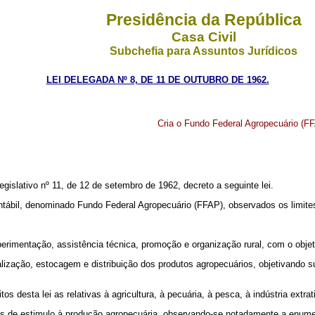
Presidência da República
Casa Civil
Subchefia para Assuntos Jurídicos
LEI DELEGADA Nº 8, DE 11 DE OUTUBRO DE 1962.
Cria o Fundo Federal Agropecuário (FFA
ativo nº 11, de 12 de setembro de 1962, decreto a seguinte lei.
contábil, denominado Fundo Federal Agropecuário (FFAP), observados os limite
perimentação, assistência técnica, promoção e organização rural, com o obje
rialização, estocagem e distribuição dos produtos agropecuários, objetivand
os desta lei as relativas à agricultura, à pecuária, à pesca, à indústria extr
as de estimulo à produção agropecuária, observando-se notadamente a enume