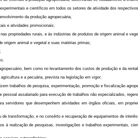
 experimentais e científicos em todos os setores de atividade dos respectiv
senvolvimento da produção agropecuária;
tais e atividades promocionais;
, nas propriedades rurais, e às indústrias de produtos de origem animal e vege
 de origem animal e vegetal e suas matérias primas;
;
co;
 agropecuário, bem como no levantamento dos custos de produção e da rentabi
agricultura e a pecuária, prevista na legislação em vigor;
alizem trabalhos de pesquisa, experimentação, promoção e fiscalização agrop
e pessoal assalariado para execução de trabalhos não especializados, regendo
ara servidores que desempenhem atividades em órgãos oficiais, em propried
u de transformação, e no consêrto e recuperação de equipamentos de interês
dos à realização de pesquisas, investigações e trabalhos experimentais, ci