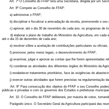
Art. 7º O Conselho do FFAP terá uma Secretaria, dirigida por um Secret
Art. 8º Compete ao Conselho do FFAP:
a) administrar o FFAP;
b) disciplinar e fiscalizar a arrecadação da receita, promovendo o seu
c) aprovar, até o dia 30 de novembro de cada ano, os programas de 
d) elaborar o plano de trabalho do Ministério da Agricultura, em ca
até o dia 15 de dezembro de cada ano;
e) resolver sôbre a aceitação de contribuições particulares ou oficiai
f) promover, pelos meios legais, o desenvolvimento do FFAP;
g) examinar, julgar e aprovar as contas que lhe forem apresentadas r
h) coordenar as atividades dos diferentes órgãos do Ministério da Agric
i) estabelecer tratamentos prioritários, face às exigências do abast
j) exercer outras atividades que forem previstas na regulamentação d
Art. 9º Para consecução dos objetos do FFAP o seu Conselho poderá,
públicas e privadas e com os governos dos Estados e prefeituras municipais
Art. 10. O Conselho do FFAP deliberará, por maioria de votos, tomando
Parágrafo único. O Secretário Geral da Agricultura participará das re