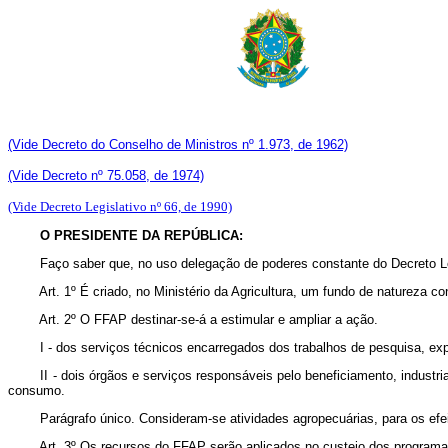
(Vide Decreto do Conselho de Ministros nº 1.973, de 1962)
(Vide Decreto nº 75.058, de 1974)
(Vide Decreto Legislativo nº 66, de 1990)
O PRESIDENTE DA REPÚBLICA:
Faço saber que, no uso delegação de poderes constante do Decreto Legisl
Art. 1º É criado, no Ministério da Agricultura, um fundo de natureza 
Art. 2º O FFAP destinar-se-á a estimular e ampliar a ação.
I - dos serviços técnicos encarregados dos trabalhos de pesquisa, ex
II - dois órgãos e serviços responsáveis pelo beneficiamento, indust
consumo.
Parágrafo único. Consideram-se atividades agropecuárias, para os efeit
Art. 3º Os recursos do FFAP serão aplicados no custeio dos program