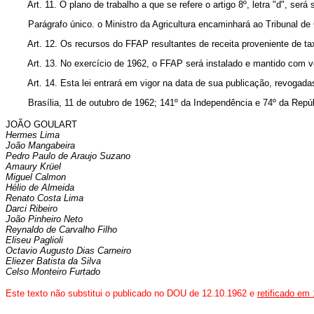
Art. 11. O plano de trabalho a que se refere o artigo 8º, letra "d", s
Parágrafo único. o Ministro da Agricultura encaminhará ao Tribunal de
Art. 12. Os recursos do FFAP resultantes de receita proveniente de 
Art. 13. No exercício de 1962, o FFAP será instalado e mantido com ve
Art. 14. Esta lei entrará em vigor na data de sua publicação, revogada
Brasília, 11 de outubro de 1962; 141º da Independência e 74º da Repúb
JOÃO GOULART
Hermes Lima
João Mangabeira
Pedro Paulo de Araujo Suzano
Amaury Krüel
Miguel Calmon
Hélio de Almeida
Renato Costa Lima
Darci Ribeiro
João Pinheiro Neto
Reynaldo de Carvalho Filho
Eliseu Paglioli
Octavio Augusto Dias Carneiro
Eliezer Batista da Silva
Celso Monteiro Furtado
Este texto não substitui o publicado no DOU de 12.10.1962 e
retificado em