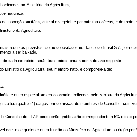
bordinados ao Ministério da Agricultura;
quer natureza;
s de inspeção sanitária, animal e vegetal, e por patrulhas aéreas, e de moto
nistério da Agricultura;
emais recursos previstos, serão depositados no Banco do Brasil S.A., em c
amento a ser baixado.
m de cada exercício, serão transferidos para a conta do ano seguinte.
do Ministro da Agricultura, seu membro nato, e compor-se-á de:
ta;
ário e outro especialista em economia, indicados pelo Ministro da Agricultur
da Agricultura quatro (4) cargos em comissão de membros do Conselho, co
 do Conselho do FFAP perceberão gratificação correspondente a 5% (cinco po
 com o de qualquer outra função do Ministério da Agricultura ou órgão por êl