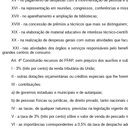
XV - no pagamento de despesas com a movimentação de pessoal e de 
XVI - na representação em reuniões, congressos, conferências e miss
XVII - no aparelhamento e ampliação de bibliotecas;
XVIII - na concessão de prêmios a técnicos que mais se distinguirem;
XIX - na elaboração de material educativo de interêsse técnico-cientí
XX - na realização de despesas gerais com outras atividades que fac
XXI - nas atividades dos órgãos e serviços responsáveis pelo benef
grandes centros de consumo.
Art. 4º Constituirão recursos do FFAP, sem prejuízo dos auxílios e su
I - 3% (três por cento) da renda tributária da União;
II - outras dotações orçamentárias ou créditos especiais que lhe fore
III - contribuições:
a) de governos estaduais e municipais e de autarquias;
b) de pessoas físicas ou jurídicas, de direito privado, tanto nacionais
IV - as taxas, de qualquer natureza, previstas na legislação vigente do
V - a taxa de 3% (três por cento) sôbre o valor de venda do pescado 
VI - as importâncias correspondentes a 0,5% da taxa de despacho ad