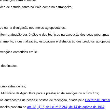
serviços extraordinários;
ões de estudo, tanto no País como no estrangeiro;
fico ou na divulgação nos meios agropecuários;
ultem a atuação dos órgãos e dos técnicos na execução dos seus programas 
iciamento, industrialização, estocagem e distribuição dos produtos agropecu
bvenções conferidos em lei:
m destinados;
 como estrangeiras;
 Ministério da Agricultura para a prestação de serviços ou outros fins;
nos entrepostos de pesca e postos de recepção, criada pelo
Decreto-lei númer
uaneiro prevista no
art. 66, § 1º, da Lei nº 3.244, de 14 de agôsto de 1967
;