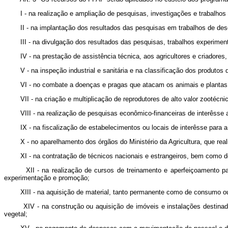
I - na realização e ampliação de pesquisas, investigações e trabalhos
II - na implantação dos resultados das pesquisas em trabalhos de de
III - na divulgação dos resultados das pesquisas, trabalhos experimen
IV - na prestação de assistência técnica, aos agricultores e criadores
V - na inspeção industrial e sanitária e na classificação dos produtos
VI - no combate a doenças e pragas que atacam os animais e plantas
VII - na criação e multiplicação de reprodutores de alto valor zootécni
VIII - na realização de pesquisas econômico-financeiras de interêsse
IX - na fiscalização de estabelecimentos ou locais de interêsse para a 
X - no aparelhamento dos órgãos do Ministério da Agricultura, que re
XI - na contratação de técnicos nacionais e estrangeiros, bem como d
XII - na realização de cursos de treinamento e aperfeiçoamento p
experimentação e promoção;
XIII - na aquisição de material, tanto permanente como de consumo o
XIV - na construção ou aquisição de imóveis e instalações destina
vegetal;