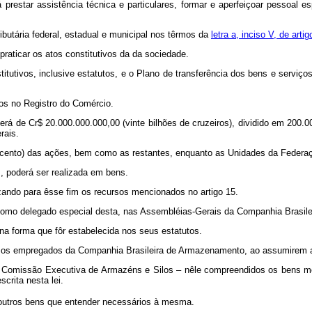
prestar assistência técnica e particulares, formar e aperfeiçoar pessoal 
butária federal, estadual e municipal nos têrmos da
letra a, inciso V, de arti
raticar os atos constitutivos da da sociedade.
itutivos, inclusive estatutos, e o Plano de transferência dos bens e serviço
dos no Registro do Comércio.
erá de Cr$ 20.000.000.000,00 (vinte bilhões de cruzeiros), dividido em 200.0
rais.
r cento) das ações, bem como as restantes, enquanto as Unidades da Feder
s, poderá ser realizada em bens.
lizando para êsse fim os recursos mencionados no artigo 15.
 como delegado especial desta, nas Assembléias-Gerais da Companhia Brasil
na forma que fôr estabelecida nos seus estatutos.
 e os empregados da Companhia Brasileira de Armazenamento, ao assumirem 
da Comissão Executiva de Armazéns e Silos – nêle compreendidos os bens m
crita nesta lei.
, outros bens que entender necessários à mesma.