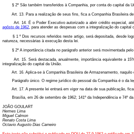
§
2º São também transferidos à Companhia, por conta do capital da U
Art. 13. Para a realização de seus fins, fica a Companhia Brasileira 
Art. 14. É o Poder Executivo autorizado a abrir crédito especial, at
agôsto de 1962
, para atender as despesas com a integralização do capital 
§
1 º Dos recursos referidos neste artigo, será depositada, desde log
natureza, necessárias à execução desta lei.
§
2º A importância citada no parágrafo anterior será movimentada pelo 
Art. 15. Será destacada, anualmente, importância equivalente a 15
integralização do capital da União.
Art. 16. Aplica-se à Companhia Brasileira de Armazenamento, naquilo q
Parágrafo único. O regime jurídico do pessoal da Companhia é o da leg
Art. 17. A presente lei entrará em vigor na data de sua publicação, fi
Brasília, em 26 de setembro de 1962; 141º da Independência e 74º da 
JOÃO GOULART
Hermes Lima
Miguel Calmon
Renato Costa Lima
Octavio Augusto Dias Carneiro
Este texto não substitui o publicado no DOU de 27.9.1962 e
retificado em 