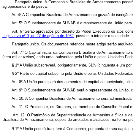
Parágrafo único. A Companhia Brasileira de Armazenamento poderá 
agropecuários e da pesca.
Art 4º A Companhia Brasileira de Armazenamento gozará de isenção tri
Art. 5º O Superintendente da SUNAB é o representante da União para p
Art. 6º Serão aprovados por decreto do Poder Executivo os atos const
Legislativo nº 9, de 27 de agôsto de 1962
, passem a integrar a sociedade.
Parágrafo único. Os documentos referidos neste artigo serão arquiva
Art. 7º O Capital inicial da Companhia Brasileira de Armazenamento s
(cem mil cruzeiros) cada uma, subscritas pela União e pelas Unidades Fede
§ 1º A União subscreverá, obrigatoriamente, 51% (cinqüenta e um po
§ 2º Parte do capital subscrito pela União e pelas Unidades Federada
Art. 8º A União participará dos aumentos de capital da sociedade, uti
Art. 9º O Superintendente da SUNAB será o representante da União,
Art. 10. A Companhia Brasileira de Armazenamento será administrada 
Art. 11. O Presidente, os Diretores, os membros do Conselho Fiscal
Art. 12. O Patrimônio da Superintendência de Armazéns e Silos e 
Brasileira de Armazenamento, depois de arrolados e avaliados, na forma pres
§
1º A União poderá transferir à Companhia, por conta de seu capital