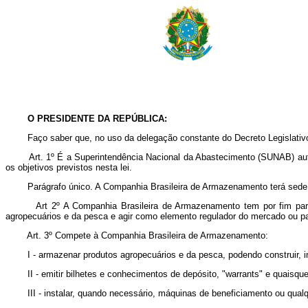
O PRESIDENTE DA REPÚBLICA:
Faço saber que, no uso da delegação constante do Decreto Legislativo nº
Art. 1º É a Superintendência Nacional da Abastecimento (SUNAB) au
os objetivos previstos nesta lei.
Parágrafo único. A Companhia Brasileira de Armazenamento terá sede e
Art 2º A Companhia Brasileira de Armazenamento tem por fim par
agropecuários e da pesca e agir como elemento regulador do mercado ou par
Art. 3º Compete à Companhia Brasileira de Armazenamento:
I - armazenar produtos agropecuários e da pesca, podendo construir, in
II - emitir bilhetes e conhecimentos de depósito, "warrants" e quaisqu
III - instalar, quando necessário, máquinas de beneficiamento ou qua