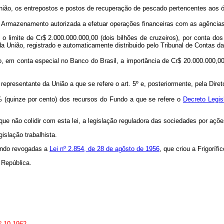
nião, os entrepostos e postos de recuperação de pescado pertencentes aos ó
de Armazenamento autorizada a efetuar operações financeiras com as agências 
é o limite de Cr$ 2.000.000.000,00 (dois bilhões de cruzeiros), por conta do
da União, registrado e automaticamente distribuido pelo Tribunal de Contas d
o, em conta especial no Banco do Brasil, a importância de Cr$ 20.000.000,00
representante da União a que se refere o art. 5º e, posteriormente, pela Dir
% (quinze por cento) dos recursos do Fundo a que se refere o
Decreto Legis
ue não colidir com esta lei, a legislação reguladora das sociedades por açõe
islação trabalhista.
cando revogadas a
Lei nº 2.854, de 28 de agôsto de 1956
, que criou a Frigorí
República.
1º.10.1962