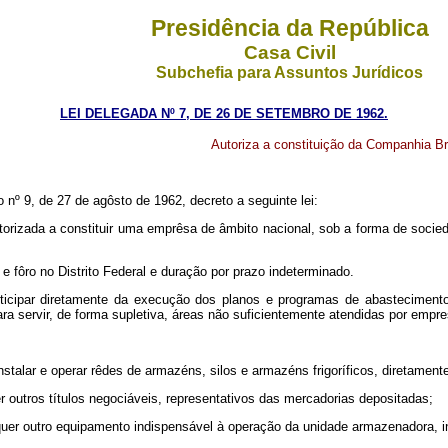
Presidência da República
Casa Civil
Subchefia para Assuntos Jurídicos
LEI DELEGADA Nº 7, DE 26 DE SETEMBRO DE 1962.
Autoriza a constituição da Companhia Br
 9, de 27 de agôsto de 1962, decreto a seguinte lei:
torizada a constituir uma emprêsa de âmbito nacional, sob a forma de soc
 fôro no Distrito Federal e duração por prazo indeterminado.
ticipar diretamente da execução dos planos e programas de abasteciment
a servir, de forma supletiva, áreas não suficientemente atendidas por empr
stalar e operar rêdes de armazéns, silos e armazéns frigoríficos, diretamente
er outros títulos negociáveis, representativos das mercadorias depositadas;
lquer outro equipamento indispensável à operação da unidade armazenadora, in