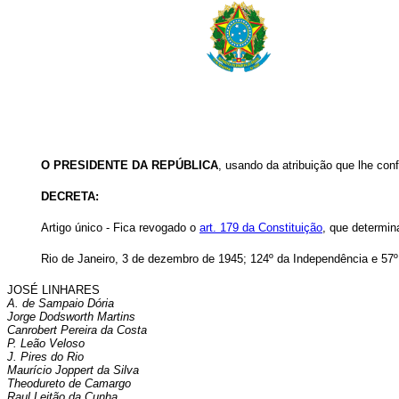
O PRESIDENTE DA REPÚBLICA
, usando da atribuição que lhe conf
DECRETA:
Artigo único - Fica revogado o
art. 179 da Constituição
, que determin
Rio de Janeiro, 3 de dezembro de 1945; 124º da Independência e 57º
JOSÉ LINHARES
A. de Sampaio Dória
Jorge Dodsworth Martins
Canrobert Pereira da Costa
P. Leão Veloso
J. Pires do Rio
Maurício Joppert da Silva
Theodureto de Camargo
Raul Leitão da Cunha