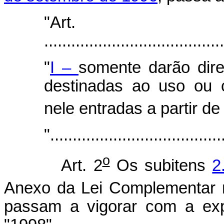
"Art
.......................................
"
I –
somente darão dire
destinadas ao uso ou 
nele entradas a partir de
"......................................
o
Art. 2
Os subitens
2
Anexo da Lei Complementar 
passam a vigorar com a exp