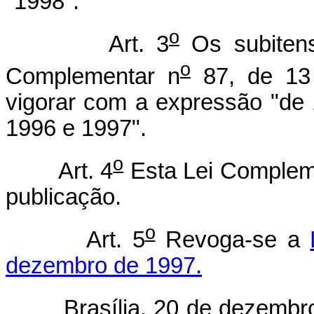
"1998".
o
Art. 3
Os subite
o
Complementar n
87, de 13
vigorar com a expressão "de 
1996 e 1997".
o
Art. 4
Esta Lei Compleme
publicação.
o
Art. 5
Revoga-se a
dezembro de 1997.
Brasília, 20 de dezembro 