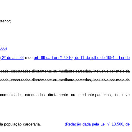
terior;
005)
§ 2º do art. 83
e do
art. 89 da Lei n
º
7.210, de 11 de julho de 1984 – Lei de
nidade, executados diretamente ou mediante parcerias, inclusive por meio da
nidade, executados diretamente ou mediante parcerias, inclusive por meio da
comunidade,
executados
diretamente
ou
mediante
parcerias
,
inclusiv
e
da população carcerária.
(Redação dada pela Lei nº 13.500, de