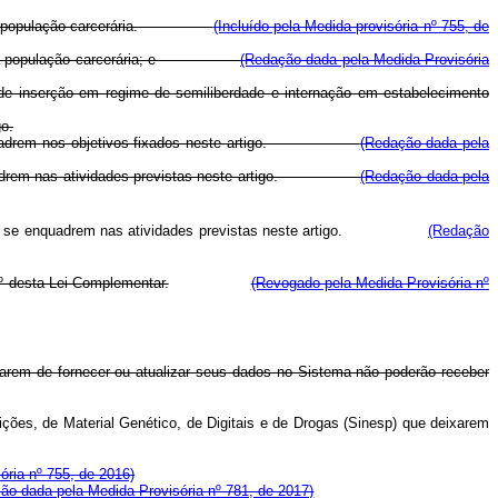
idade e da população carcerária.
(Incluído pela Medida provisória nº 755, de
lidade e da população carcerária; e
(Redação dada pela Medida Provisória
de inserção em regime de semiliberdade e internação em estabelecimento
o.
se enquadrem nos objetivos fixados neste artigo.
(Redação dada pela
 enquadrem nas atividades previstas neste artigo.
(Redação dada pela
e
se enquadrem nas atividades previstas neste artigo.
(Redação
2º desta Lei Complementar.
(Revogado pela Medida Provisória nº
arem de fornecer ou atualizar seus dados no Sistema não poderão receber
ções, de Material Genético, de Digitais e de Drogas (Sinesp) que deixarem
ória nº 755, de 2016)
ão dada pela Medida Provisória nº 781, de 2017)