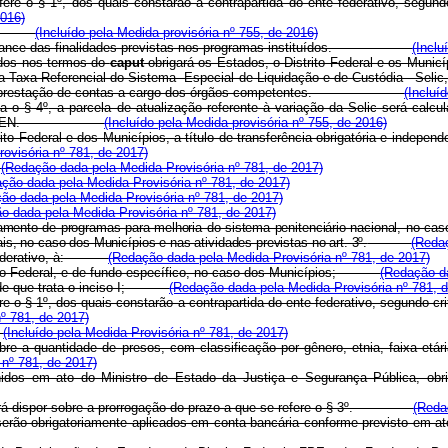
fere o § 1
º
, dos quais constarão a contrapartida do ente federativo, segund
2016)
dos; e
(Incluído pela Medida provisória nº 755, de 2016)
 o alcance das finalidades previstas nos programas instituídos.
(Inclu
ridos nos termos do
caput
obrigará os Estados, o Distrito Federal e os Munic
 Taxa Referencial do Sistema Especial de Liquidação e de Custódia - Selic
zação e prestação de contas a cargo dos órgãos competentes.
(Incluí
a o § 4
º
, a parcela de atualização referente à variação da Selic será calc
édito no FUNPEN.
(Incluído pela Medida provisória nº 755, de 2016)
ito Federal e dos Municípios, a título de transferência obrigatória e indepe
ovisória nº 781, de 2017)
;
(Redação dada pela Medida Provisória nº 781, de 2017)
ção dada pela Medida Provisória nº 781, de 2017)
ão dada pela Medida Provisória nº 781, de 2017)
o dada pela Medida Provisória nº 781, de 2017)
amento de programas para melhoria do sistema penitenciário nacional, no cas
is, no caso dos Municípios e nas atividades previstas no art. 3º.
(Redaç
e federativo, à:
(Redação dada pela Medida Provisória nº 781, de 2017)
strito Federal, e de fundo específico, no caso dos Municípios;
(Redação da
ndo de que trata o inciso I;
(Redação dada pela Medida Provisória nº 781, 
e o § 1º, dos quais constarão a contrapartida do ente federativo, segundo cr
nº 781, de 2017)
e
(Incluído pela Medida Provisória nº 781, de 2017)
re a quantidade de presos, com classificação por gênero, etnia, faixa etári
 nº 781, de 2017)
inidos em ato do Ministro de Estado da Justiça e Segurança Pública, ob
oderá dispor sobre a prorrogação do prazo a que se refere o § 3º.
(Reda
os, serão obrigatoriamente aplicados em conta bancária conforme previsto