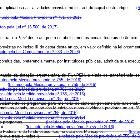
ão
aplicados
na
s
atividades
prevista
s
n
o
in
c
iso I do
caput
deste artigo.
(R
cluído pela Medida Provisória nº 781, de 2017
uído pela Lei nº 13.500, de 2017)
o
u
e
trat
a
o
§
5
deste
artigo
em
estabelecimentos
penais
federais
de âmbito r
revistas no inciso III do
caput
deste artigo, em valor definido na lei orçame
uído pela Lei Complementar nº 233, de 2026)
 conduzidas, preferencialmente, por instituições públicas, admitida sua exe
ntuais da dotação orçamentária do FUNPEN, a título de transferência obr
cluído pela Medida provisória nº 755, de 2016)
nto;
(Incluído pela Medida provisória nº 755, de 2016)
ncluído pela Medida provisória nº 755, de 2016)
Incluído pela Medida provisória nº 755, de 2016)
luído pela Medida provisória nº 755, de 2016)
anciamento de programas para melhoria do sistema penitenciário nacional,
rnativas penais, no caso dos Municípios e nas atividades previstas no art. 3
º
ído pela Medida provisória nº 755, de 2016)
Incluído pela Medida provisória nº 755, de 2016)
rativos nos programas.
(Incluído pela Medida provisória nº 755, de 2016)
ionada à:
(Incluído pela Medida provisória nº 755, de 2016)
 Distrito Federal, e de fundo específico, no caso dos Municípios;
(Inclu
fundo de que trata o inciso I;
(Incluído pela Medida provisória nº 755, de 