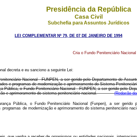
Presidência da República
Casa Civil
Subchefia para Assuntos Jurídicos
LEI COMPLEMENTAR Nº 79, DE 07 DE JANEIRO DE 1994
Cria o Fundo Penitenciário Nacional
al decreta e eu sanciono a seguinte Lei:
o Penitenciário Nacional - FUNPEN, a ser gerido pelo Departamento de Assunt
vidades e programas de modernização e aprimoramento do Sistema Penitenciário
nça Pública, o Fundo Penitenciário Nacional - FUNPEN, a ser gerido pelo Dep
rnização e aprimoramento do sistema penitenciário nacional.
(Redação dad
urança
Pública,
o
Fundo
Penitenciári
o
Naciona
l
(Funpen)
,
a
se
r
gerid
o
s
programa
s
de
modernização e aprimoramento do sistema penitenciário naci
veis, que venha a receber de organismos ou entidades nacionais, internacion