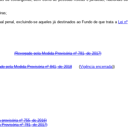
iras;
al penal, excluindo-se aqueles já destinados ao Fundo de que trata a
Lei nº
(Revogado pela Medida Provisória nº 781, de 2017)
do pela Medida Provisória nº 841, de 2018
(
Vigência encerrada
))
provisória nº 755, de 2016)
Provisória nº 781, de 2017)