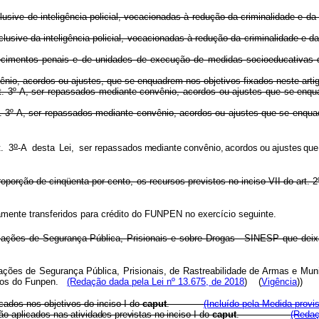
s, inclusive de inteligência policial, vocacionadas à redução da criminal
as, inclusive da inteligência policial, vocacionadas à redução da crimina
lecimentos penais e de unidades de execução de medidas socioeducativas 
o, acordos ou ajustes, que se enquadrem nos objetivos fixados neste artig
. 3
º
-A, ser repassados mediante convênio, acordos ou ajustes que 
. 3
º
-A, ser repassados mediante convênio, acordos ou ajustes que se
o
t
.
3
-
A
dest
a
Lei
,
ser repassado
s
mediant
e
convênio
,
acordo
s
o
u
ajuste
s
qu
porção de cinqüenta por cento, os recursos previstos no inciso VII do art. 
riamente transferidos para crédito do FUNPEN no exercício seguinte.
ações de Segurança Pública, Prisionais e sobre Drogas - SINESP que deix
ções de Segurança Pública, Prisionais, de Rastreabilidade de Armas e Muni
ursos do Funpen.
(Redação dada pela Lei nº 13.675, de 2018
) (
Vigência
))
cados nos objetivos do inciso I do
caput
.
(Incluído pela Medida provis
rão aplicados
nas atividades previstas no
inciso I do
caput
.
(Redaç