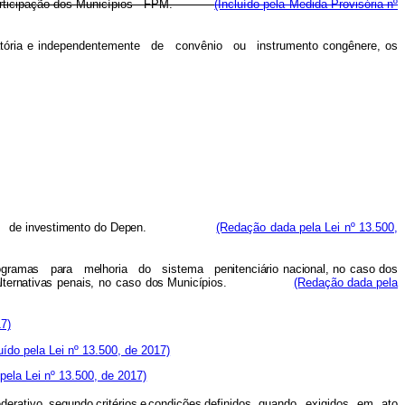
 de Participação dos Municípios - FPM.
(Incluído pela Medida Provisória nº
tóri
a
e independentemente
de
convênio
ou
instrumento congênere,
os
de investiment
o
d
o
Depen.
(Redação dada pela Lei nº 13.500,
ograma
s
par
a
melhori
a
d
o
sistem
a
penitenciário
nacional
,
n
o
cas
o
do
s
lternativa
s
pen
a
is
,
n
o
cas
o
dos Municípios.
(Redação dada pela
7)
luído pela Lei nº 13.500, de 2017)
 pela Lei nº 13.500, de 2017)
ederativo,
segundo
critérios
e
condições
definidos, quando
exigidos
em
ato