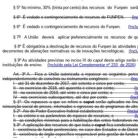
§ 5º No
mínimo,
30%
(trinta
por
cento)
dos recursos
do
Funpen
ser
§ 6
º
É vedado o contingenciamento de recursos do FUNPEN.
(In
§ 6º É
vedad
o o
contingenciament
o
de
recursos do Funpen.
(Incl
o
§ 7
A União
deverá
aplicar
preferencialment
e
o
s
recurso
s
d
e
q
§ 8º É obrigatória a destinação de recursos do Funpen às atividades p
decorrentes de alterações normativas ou de inovações tecnológicas.
(Incl
§ 9º As atividades previstas no inciso III do
caput
deste artigo serão
instituições de ensino.
(Incluído pela Lei Complementar nº 233, de 2026)
Art. 3º-A. Fica a União autorizada a repassar os seguintes perce
independentemente de convênio ou instrumento congênere:
(In
I - até 31 de dezembro de 2017, até setenta e cinco por ce
II - no exercício de 2018, até quarenta e cinco por cento;
(I
III - no exercício de 2019, até vinte e cinco por cento; e
(
IV - nos exercícios subsequentes, até dez por cento.
(Inc
§ 1
º
Os repasses a que se refere o
caput
serão aplicados no fin
reinserção social de presos, internados e egressos ou de programas de alte
§ 2
º
Ato do Poder Executivo federal estabelecerá:
(Inclu
I - os critério e os parâmetros de repasse de recursos; e
(
II - as condições mínimas para a habilitação dos entes fede
§ 3
º
A aplicação dos recursos de que trata o
caput
fica condic
I - existência de fundo penitenciário, no caso dos Estados e do
II - existência de órgão específico responsável pela gestão do 