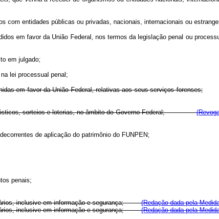
os com entidades públicas ou privadas, nacionais, internacionais ou estrange
didos em favor da União Federal, nos termos da legislação penal ou processu
to em julgado;
na lei processual penal;
lhidas em favor da União Federal, relativas aos seus serviços forenses;
rognósticos, sorteios e loterias, no âmbito do Governo Federal;
(Revoga
 decorrentes de aplicação do patrimônio do FUNPEN;
tos penais;
enciários, inclusive em informação e segurança;
(Redação dada pela Medida 
enciários, inclusive em informação e segurança;
(Redação dada pela Medida 