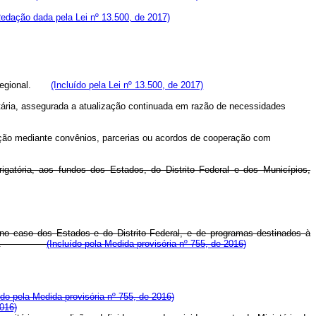
edação dada pela Lei nº 13.500, de 2017)
egional.
(Incluído pela Lei nº 13.500, de 2017)
ntária, assegurada a atualização continuada em razão de necessidades
cução mediante convênios, parcerias ou acordos de cooperação com
igatória, aos fundos dos Estados, do Distrito Federal e dos Municípios,
 no caso dos Estados e do Distrito Federal, e de programas destinados à
.
(Incluído pela Medida provisória nº 755, de 2016)
ído pela Medida provisória nº 755, de 2016)
2016)