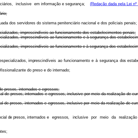
ciários,
inclusive
em informação e segurança;
(Redação dada pela Lei nº
rio;
uada dos servidores do sistema penitenciário nacional e dos policiais penai
cializados, imprescindíveis ao funcionamento dos estabelecimentos penais;
s especializados, imprescindíveis ao funcionamento e à segurança dos 
s especializados, imprescindíveis ao funcionamento e à segurança dos 
especializados,
imprescindívei
s
a
o
funcionament
o
e
à
seguranç
a
dos
estab
issionalizante do preso e do internado;
de presos, internados e egressos;
social de presos, internados e egressos, inclusive por meio da realizaç
social de presos, internados e egressos, inclusive por meio da realizaç
ocia
l
d
e
presos
,
internados
e
egressos
,
inclusiv
e
po
r
mei
o
d
a
realizaçã
o
ntes;