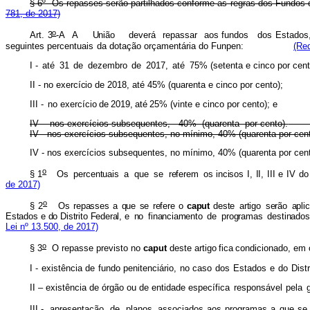
§ 6º Os repasses serão partilhados conforme as regras dos Fundo
781, de 2017)
o
Art
.
3
-
A
A
Uniã
o
dever
á
repassa
r
aos
fundos
dos Estados
seguintes
percentuais
da
dotação orçamentária do Funpen:
(Re
I -
até
31
de
dezembro
de
2017,
até
75% (setenta e cinco por cent
II -
n
o
exercíci
o
d
e
2018
,
at
é
45%
(quarenta e cinco por cento);
III -
no
exercício
de
2019,
até
25%
(vinte e cinco por cento); e
IV - nos exercícios subsequentes,
40% (quarenta por cento).
IV - nos exercícios subsequentes, no mínimo, 40% (quarenta por c
IV - nos exercícios subsequentes, no mínimo, 40% (quarenta por
o
§
1
O
s
percentuai
s
a
qu
e
s
e
refere
m
os
inciso
s
I
,
II
,
II
I
e
I
V
d
o
de 2017)
o
§
2
O
s
repasse
s a
qu
e
s
e
refere
o
capu
t
dest
e
artig
o
serã
o
ap
li
Estad
o
s
e
d
o
Dist
r
it
o
Federal,
e
n
o
financiament
o
d
e
programa
s
de
s
tinado
s
Lei nº 13.500, de 2017)
o
§ 3
O repasse previsto no
caput
deste artigo
fica
condicionado, em c
I -
existência
de
fundo
penitenciário,
no
cas
o
do
s
Estado
s
e
d
o
Distr
II – existência de órgão ou de entidade específica
responsável
pela
III -
apresentação
de
planos
associados aos
programas
a
que
se