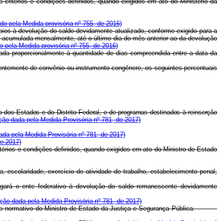
o critérios e condições definidos, quando exigidos em ato do Ministério da
ído pela Medida provisória nº 755, de 2016)
ípios à devolução do saldo devidamente atualizado, conforme exigido para a
, acumulada mensalmente, até o último dia do mês anterior ao da devolução
do pela Medida provisória nº 755, de 2016)
ulada proporcionalmente à quantidade de dias compreendida entre a data da
ndentemente de convênio ou instrumento congênere, os seguintes percentuais
o dos Estados e do Distrito Federal, e de programas destinados à reinserção
ão dada pela Medida Provisória nº 781, de 2017)
da pela Medida Provisória nº 781, de 2017)
de 2017)
itérios e condições definidos, quando exigidos em ato do Ministro de Estado
a, escolaridade, exercício de atividade de trabalho, estabelecimento penal,
rigará o ente federativo à devolução do saldo remanescente devidamente
ção dada pela Medida Provisória nº 781, de 2017)
 em ato normativo do Ministro de Estado da Justiça e Segurança Pública.