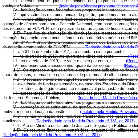
III - apresentação de planos associados aos programas a que se re
Justiça e Cidadania;
(Incluído pela Medida provisória nº 755, de 
IV - habilitação do ente federativo nos programas instituí
V - aprovação dos relatórios anuais de gestão, que demonstrem
§ 4
º
A não utilização, até o final do exercício, dos recursos transfe
quitação de débitos para com a Fazenda Nacional, com base na variação da
dos recursos ao FUNPEN, sem prejuízo de outras ações de fiscali
§ 5
º
Para fins de efetivação da devolução dos recursos de que trat
liberação da parcela para o beneficiário e a data de efetivo cr
Art. 3º-A. A União deverá repassar aos fundos dos Estados, do Distr
da dotação orçamentária do FUNPEN:
(Redação dada pela Medida Pr
I - até 31 de dezembro de 2017, até setenta a cinco por cento
II - no exercício de 2018, até quarenta e cinco por cento;
(Reda
III - no exercício de 2019, até vinte e cinco por cento; e
(Redaç
IV - nos exercícios subsequentes, quarenta por cento.
(Redaçã
§ 1º Os repasses a que se refere o
caput
serão aplicados no financi
social de presos, internados e egressos ou de programas de alternativas pena
§ 2º O repasse previsto no
caput
fica condicionado, em cada ent
I - existência de fundo penitenciário, no caso dos Estados e do Di
II - existência de órgão específico responsável pela gestão do fu
III - apresentação de planos associados aos programas a que se refer
da Justiça e Segurança Pública;
(Incluído pela Medida Provisória 
IV - habilitação do ente federativo nos programas instituídos; 
V - aprovação de relatório anual de gestão, o qual conterá dados sob
motivo, regime e duração da prisão.
(Incluído pela Medida Provisória
§ 3º A não utilização dos recursos transferidos, nos prazos def
atualizado.
(Redação dada pela Medida Provisória nº 781, de 2017)
§ 4º Ato do Ministro de Estado da Justiça e Segurança Pública p
§ 5º Os recursos financeiros transferidos, enquanto não utilizad
(Redação dada pela Medida Provisória nº 781, de 2017)