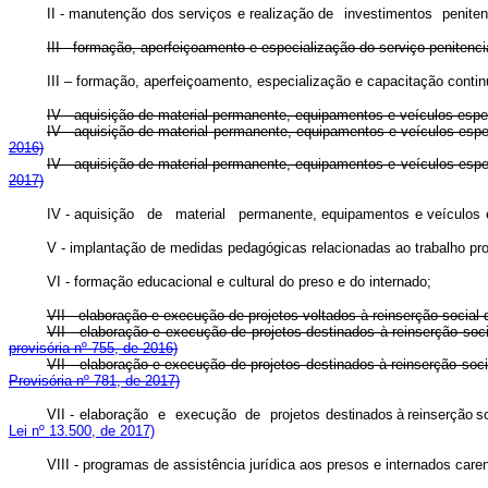
II - manutenção
dos
serviços
e
realização de
investimentos
peniten
III - formação, aperfeiçoamento e especialização do serviço penitenciá
III – formação, aperfeiçoamento, especialização e capacitação contin
IV - aquisição de material permanente, equipamentos e veículos espe
IV - aquisição de material permanente, equipamentos e veículo
2016)
IV - aquisição de material permanente, equipamentos e veículo
2017)
IV - aquisição
de
material
permanente, equipamentos
e
veículos
V - implantação de medidas pedagógicas relacionadas ao trabalho prof
VI - formação educacional e cultural do preso e do internado;
VII - elaboração e execução de projetos voltados à reinserção social 
VII - elaboração e execução de projetos destinados à reinserção 
provisória nº 755, de 2016)
VII - elaboração e execução de projetos destinados à reinserção 
Provisória nº 781, de 2017)
VII - elaboração
e
execução
de
projetos
destinado
s
à
reinserçã
o
s
Lei nº 13.500, de 2017)
VIII - programas de assistência jurídica aos presos e internados care