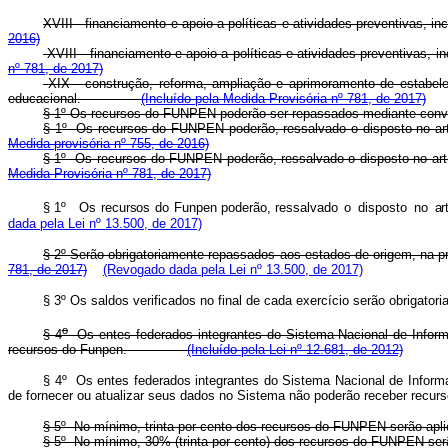
XVIII - financiamento e apoio a políticas e atividades preventiva
2016)
XVIII - financiamento e apoio a políticas e atividades preventiv
nº 781, de 2017)
XIX - construção, reforma, ampliação e aprimoramento de estabe
educacional.
(Incluído pela Medida Provisória nº 781, de 2017)
§ 1º Os recursos do FUNPEN poderão ser repassados mediante convêni
§ 1
º
Os recursos do FUNPEN poderão, ressalvado o disposto no art
Medida provisória nº 755, de 2016)
§ 1º Os recursos do FUNPEN poderão, ressalvado o disposto no art
Medida Provisória nº 781, de 2017)
§ 1º
O
s
recurso
s
d
o
Funpe
n
poderão, ressalvad
o
o
dispost
o
n
o
ar
dada pela Lei nº 13.500, de 2017)
§ 2º Serão obrigatoriamente repassados aos estados de origem, na pro
781, de 2017)
(Revogado dada pela Lei nº 13.500, de 2017)
§ 3º Os saldos verificados no final de cada exercício serão obrigato
o
§ 4
Os entes federados integrantes do Sistema Nacional de Inform
recursos do Funpen.
(Incluído pela Lei nº 12.681, de 2012)
§ 4º Os entes federados integrantes do Sistema Nacional de Informa
de fornecer ou atualizar seus dados no Sistema não poderão receber rec
§ 5º No mínimo, trinta por cento dos recursos do FUNPEN serão apli
§ 5º No mínimo, 30% (trinta por cento) dos recursos do FUNPEN se