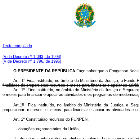
Texto compilado
(Vide Decreto nº 1.093, de 1994)
(Vide Decreto nº 1.796, de 1996)
O PRESIDENTE DA REPÚBLICA
Faço saber que o Congresso Nacion
Art. 1º Fica instituído, no âmbito do Ministério da Justiça, o Fund
finalidade de proporcionar recursos e meios para financiar e apoiar as ati
Art. 1º Fica instituído, no âmbito do Ministério da Justiça e Segura
e meios para financiar e apoiar as atividades e os programas de mode
o
Art.1
Fica instituído, no âmbito do Ministério
da
Justiça
e
Seg
proporciona
r
recurso
s
e
meio
s
para financia
r
e
apoia
r
a
s
atividade
s
e
o
Art. 2º Constituirão recursos do FUNPEN:
I - dotações orçamentárias da União;
II - doações, contribuições em dinheiro, valores, bens móveis e imó