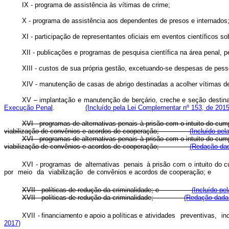
IX - programa de assistência às vítimas de crime;
X - programa de assistência aos dependentes de presos e internados
XI - participação de representantes oficiais em eventos científicos sob
XII - publicações e programas de pesquisa científica na área penal, pe
XIII - custos de sua própria gestão, excetuando-se despesas de pesso
XIV - manutenção de casas de abrigo destinadas a acolher vít
XV – implantação e manutenção de berçário, creche e seção destina
Execução Penal
.
(Incluído pela Lei Complementar nº 153, de 2015
XVI - programas de alternativas penais à prisão com o intuito do cum
viabilização de convênios e acordos de cooperação;
(Incluído pel
XVI - programas de alternativas penais à prisão com o intuito do cum
viabilização de convênios e acordos de cooperação;
(Redação dad
XVI - programas
de
alternativas
penais
à prisão
com
o
intuito
do
c
po
r
mei
o
d
a
viabilizaçã
o
de
convênios e acordos de cooperação; e
XVII - políticas de redução da criminalidade; e
(Incluído pe
XVII - políticas de redução da criminalidade;
(Redação dada 
XVII -
financiament
o
e
apoi
o
a
política
s
e atividades
preventivas,
in
2017)