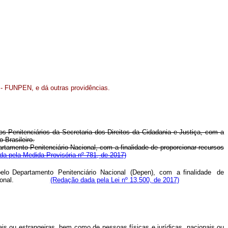
 - FUNPEN, e dá outras providências.
os Penitenciários da Secretaria dos Direitos da Cidadania e Justiça, com a
 Brasileiro.
artamento Penitenciário Nacional, com a finalidade de proporcionar recursos
a pela Medida Provisória nº 781, de 2017)
pelo
Departamento
Penitenciário
Nacional
(Depen),
com
a
finalidad
e
d
e
onal.
(Redação dada pela Lei nº 13.500, de 2017)
ais ou estrangeiras, bem como de pessoas físicas e jurídicas, nacionais ou