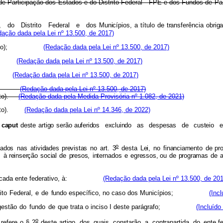
s de Participação dos Estados e do Distrito Federal - FPE e dos Fundos
,
do
Distrito
Federal
e
dos
Municípios
,
a
títul
o
d
e
transferênci
a
obriga
dação dada pela Lei nº 13.500, de 2017)
o);
(Redação dada pela Lei nº 13.500, de 2017)
(Redação dada pela Lei nº 13.500, de 2017)
(Redação dada pela Lei nº 13.500, de 2017)
(Redação dada pela Lei nº 13.500, de 2017)
ento).
(Redação dada pela Medida Provisória nº 1.082, de 2021)
 cento).
(Redação dada pela Lei nº 14.346, de 2022)
capu
t
dest
e
artig
o
serão
auferido
s
excluind
o
a
s
de
s
pesa
s
d
e
custei
o
e
o
cado
s
na
s
atividades
prevista
s
n
o
art
.
3
de
s
t
a
Lei
,
n
o
financiament
o
de
pr
à
reinserçã
o
socia
l
d
e
presos
,
internado
s
e
egressos, o
u
d
e
programa
s
d
e
a
ada ente federativo, à:
(Redação dada pela Lei nº 13.500, de 201
it
o
Federal
,
e
d
e
fundo
específico, no caso dos Municípios;
(Inc
gestão
do
fundo
de
que trata o inciso I deste parágrafo;
(Incluído
o
refere
o
§ 2
deste
artigo,
do
s
quai
s
constarã
o
a
contrapartid
a
d
o
ente
f