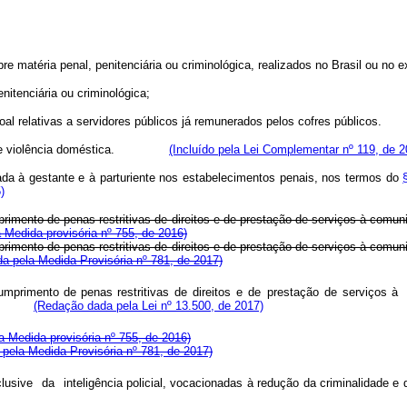
;
re matéria penal, penitenciária ou criminológica, realizados no Brasil ou no ex
nitenciária ou criminológica;
al relativas a servidores públicos já remunerados pelos cofres públicos.
imas de violência doméstica.
(Incluído pela Lei Complementar nº 119, de 2
da à gestante e à parturiente nos estabelecimentos penais, nos termos do
)
primento de penas restritivas de direitos e de prestação de serviços à comu
a Medida provisória nº 755, de 2016)
primento de penas restritivas de direitos e de prestação de serviços à comu
a pela Medida Provisória nº 781, de 2017)
umprimento
de
penas restritivas
de
direitos
e
de
prestação
de
serviços à
(Redação dada pela Lei nº 13.500, de 2017)
la Medida provisória nº 755, de 2016)
pela Medida Provisória nº 781, de 2017)
clusive
da
inteligência
policial
,
vocacionada
s
à
reduçã
o
d
a
criminalidad
e
e 