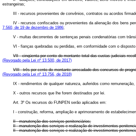
estrangeiras;
III - recursos provenientes de convênios, contratos ou acordos firmad
IV - recursos confiscados ou provenientes da alienação dos bens per
7.560, de 19 de dezembro de 1986
;
V - multas decorrentes de sentenças penais condenatórias com trânsi
VI - fianças quebradas ou perdidas, em conformidade com o disposto 
VII - cinqüenta por cento do montante total das custas judiciais reco
(Revogado pela Lei nº 13.500, de 2017)
VIII - três por cento do montante arrecadado dos concursos de p
(Revogado pela Lei nº 13.756, de 2018)
IX - rendimentos de qualquer natureza, auferidos como remuneração,
X - outros recursos que lhe forem destinados por lei.
Art. 3º Os recursos do FUNPEN serão aplicados em:
I - construção, reforma, ampliação e aprimoramento de estabelecimen
II - manutenção dos serviços penitenciários;
II - manutenção dos serviços e realização de investimentos penit
II - manutenção dos serviços e realização de investimentos penit