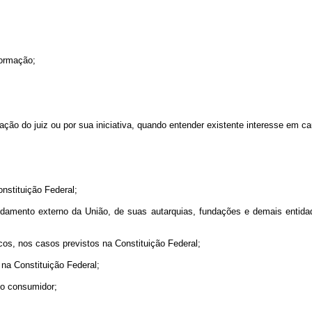
formação;
ção do juiz ou por sua iniciativa, quando entender existente interesse em cau
onstituição Federal;
vidamento externo da União, de suas autarquias, fundações e demais entida
icos, nos casos previstos na Constituição Federal;
na Constituição Federal;
 do consumidor;