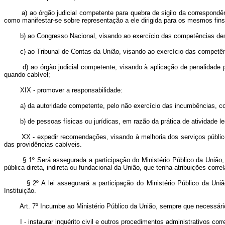
a) ao órgão judicial competente para quebra de sigilo da correspond
como manifestar-se sobre representação a ele dirigida para os mesmos fins
b) ao Congresso Nacional, visando ao exercício das competências de
c) ao Tribunal de Contas da União, visando ao exercício das competê
d) ao órgão judicial competente, visando à aplicação de penalidade 
quando cabível;
XIX - promover a responsabilidade:
a) da autoridade competente, pelo não exercício das incumbências, c
b) de pessoas físicas ou jurídicas, em razão da prática de atividade
XX - expedir recomendações, visando à melhoria dos serviços público
das providências cabíveis.
§ 1º Será assegurada a participação do Ministério Público da União
pública direta, indireta ou fundacional da União, que tenha atribuições corre
§ 2º A lei assegurará a participação do Ministério Público da Uni
Instituição.
Art. 7º Incumbe ao Ministério Público da União, sempre que necessár
I - instaurar inquérito civil e outros procedimentos administrativos corr