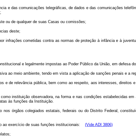
ência e das comunicações telegráficas, de dados e das comunicações telefôni
;
ste ou de qualquer de suas Casas ou comissões;
ncias deste;
por infrações cometidas contra as normas de proteção à infância e à juventud
onstitucional e legalmente impostas ao Poder Público da União, em defesa d
 lesiva ao meio ambiente, tendo em vista a aplicação de sanções penais e a 
s e de relevância pública, bem como ao respeito, aos interesses, direitos 
, como instituição observadora, na forma e nas condições estabelecidas em
latas às funções da Instituição.
ão nos órgãos colegiados estatais, federais ou do Distrito Federal, consti
io ao exercício de suas funções institucionais:
(Vide ADI 3806)
elatos;