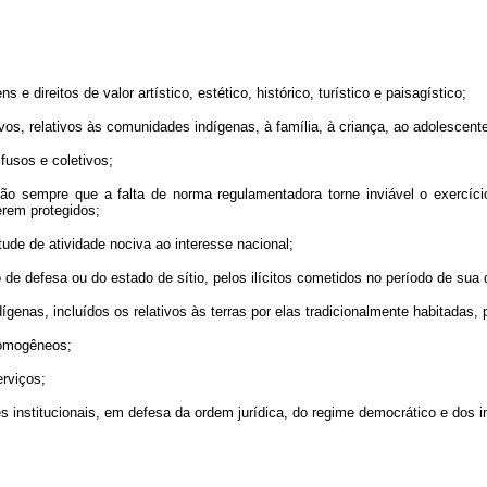
e direitos de valor artístico, estético, histórico, turístico e paisagístico;
tivos, relativos às comunidades indígenas, à família, à criança, ao adolescen
ifusos e coletivos;
ão sempre que a falta de norma regulamentadora torne inviável o exercício 
erem protegidos;
ude de atividade nociva ao interesse nacional;
de defesa ou do estado de sítio, pelos ilícitos cometidos no período de sua 
dígenas, incluídos os relativos às terras por elas tradicionalmente habitadas
 homogêneos;
erviços;
 institucionais, em defesa da ordem jurídica, do regime democrático e dos in