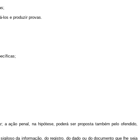
as;
á-los e produzir provas.
ecíficas;
r; a ação penal, na hipótese, poderá ser proposta também pelo ofendido,
 sigiloso da informação, do registro, do dado ou do documento que lhe seja