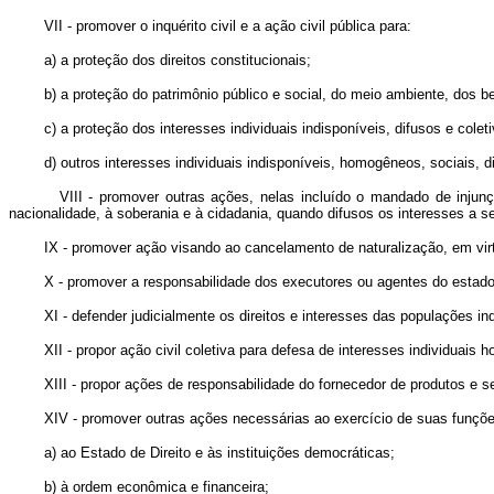
VII - promover o inquérito civil e a ação civil pública para:
a) a proteção dos direitos constitucionais;
b) a proteção do patrimônio público e social, do meio ambiente, dos bens 
c) a proteção dos interesses individuais indisponíveis, difusos e cole
d) outros interesses individuais indisponíveis, homogêneos, sociais, d
VIII - promover outras ações, nelas incluído o mandado de injunç
nacionalidade, à soberania e à cidadania, quando difusos os interesses a s
IX - promover ação visando ao cancelamento de naturalização, em virt
X - promover a responsabilidade dos executores ou agentes do estado 
XI - defender judicialmente os direitos e interesses das populações in
XII - propor ação civil coletiva para defesa de interesses individuais
XIII - propor ações de responsabilidade do fornecedor de produtos e s
XIV - promover outras ações necessárias ao exercício de suas funções
a) ao Estado de Direito e às instituições democráticas;
b) à ordem econômica e financeira;