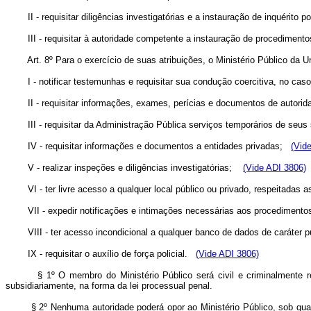
II - requisitar diligências investigatórias e a instauração de inquérito 
III - requisitar à autoridade competente a instauração de procediment
Art. 8º Para o exercício de suas atribuições, o Ministério Público da
I - notificar testemunhas e requisitar sua condução coercitiva, no ca
II - requisitar informações, exames, perícias e documentos de autori
III - requisitar da Administração Pública serviços temporários de seus
IV - requisitar informações e documentos a entidades privadas;
(Vid
V - realizar inspeções e diligências investigatórias;
(Vide ADI 3806)
VI - ter livre acesso a qualquer local público ou privado, respeitadas a
VII - expedir notificações e intimações necessárias aos procedimento
VIII - ter acesso incondicional a qualquer banco de dados de caráter pú
IX - requisitar o auxílio de força policial.
(Vide ADI 3806)
§ 1º O membro do Ministério Público será civil e criminalmente 
subsidiariamente, na forma da lei processual penal.
§ 2º Nenhuma autoridade poderá opor ao Ministério Público, sob qual