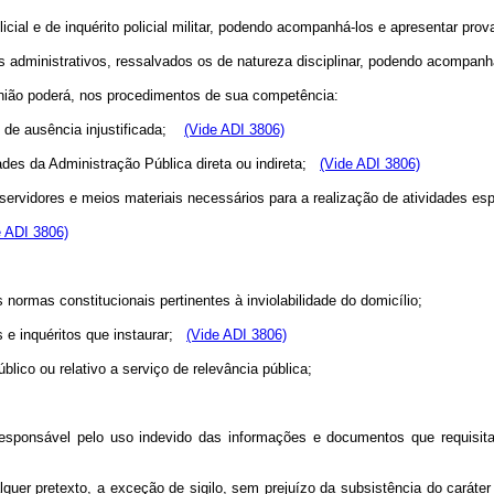
policial e de inquérito policial militar, podendo acompanhá-los e apresentar prov
os administrativos, ressalvados os de natureza disciplinar, podendo acompanh
 União poderá, nos procedimentos de sua competência:
so de ausência injustificada;
(Vide ADI 3806)
dades da Administração Pública direta ou indireta;
(Vide ADI 3806)
 servidores e meios materiais necessários para a realização de atividades esp
e ADI 3806)
s normas constitucionais pertinentes à inviolabilidade do domicílio;
s e inquéritos que instaurar;
(Vide ADI 3806)
blico ou relativo a serviço de relevância pública;
responsável pelo uso indevido das informações e documentos que requisita
quer pretexto, a exceção de sigilo, sem prejuízo da subsistência do caráter