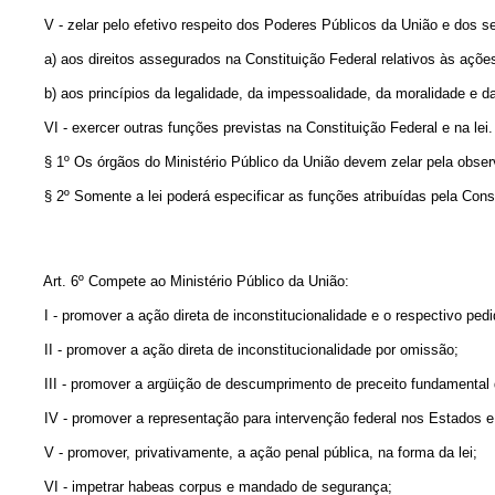
V - zelar pelo efetivo respeito dos Poderes Públicos da União e dos s
a) aos direitos assegurados na Constituição Federal relativos às açõ
b) aos princípios da legalidade, da impessoalidade, da moralidade e da
VI - exercer outras funções previstas na Constituição Federal e na lei.
§ 1º Os órgãos do Ministério Público da União devem zelar pela obser
§ 2º Somente a lei poderá especificar as funções atribuídas pela Cons
Art. 6º Compete ao Ministério Público da União:
I - promover a ação direta de inconstitucionalidade e o respectivo ped
II - promover a ação direta de inconstitucionalidade por omissão;
III - promover a argüição de descumprimento de preceito fundamental 
IV - promover a representação para intervenção federal nos Estados e 
V - promover, privativamente, a ação penal pública, na forma da lei;
VI - impetrar habeas corpus e mandado de segurança;