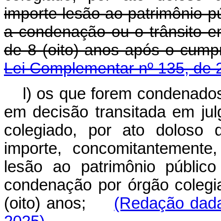
importe lesão ao patrimônio pú
a condenação ou o trânsito e
de 8 (oito) anos após o c
Lei Complementar nº 135, de 
l) os que forem condenados
em decisão transitada em julg
colegiado, por ato doloso 
importe, concomitantemente,
lesão ao patrimônio público
condenação por órgão colegi
(oito) anos;
(Redação dada