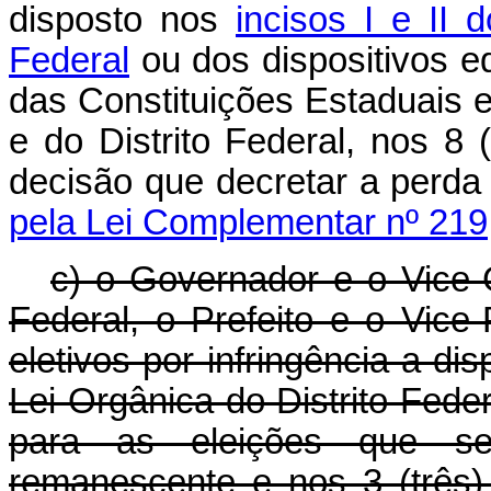
disposto nos
incisos I e II 
Federal
ou dos dispositivos e
das Constituições Estaduais 
e do Distrito Federal, nos 8
decisão que decretar a perd
pela Lei Complementar nº 219
c) o Governador e o Vice-
Federal, o Prefeito e o Vice
eletivos por infringência a di
Lei Orgânica do Distrito Fede
para as eleições que se
remanescente e nos 3 (três