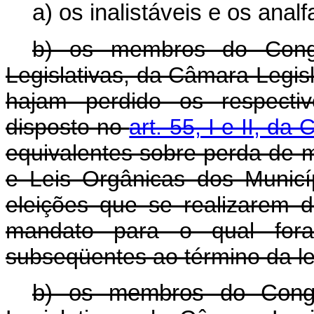
a) os inalistáveis e os analf
b) os membros do Congr
Legislativas, da Câmara Legis
hajam perdido os respectiv
disposto no
art. 55, I e II, da
equivalentes sobre perda de 
e Leis Orgânicas dos Municíp
eleições que se realizarem 
mandato para o qual fora
subseqüentes ao término da le
b) os membros do Congr