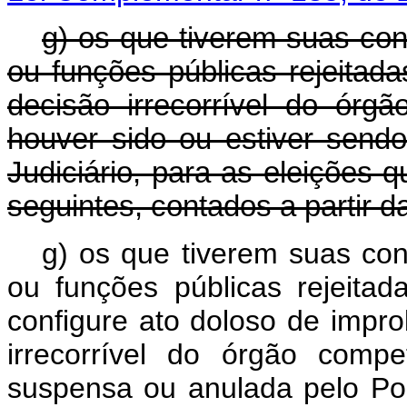
g) os que tiverem suas con
ou funções públicas rejeitada
decisão irrecorrível do órg
houver sido ou estiver send
Judiciário, para as eleições 
seguintes, contados a partir d
g) os que tiverem suas con
ou funções públicas rejeitad
configure ato doloso de impro
irrecorrível do órgão comp
suspensa ou anulada pelo
Pod