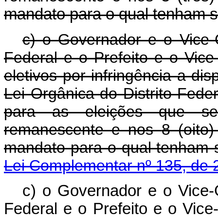
mandato para o qual tenham si
c) o Governador e o Vice-
Federal
e
o Prefeito e o Vice
eletivos por infringência a dis
Lei Orgânica do Distrito Fede
para as eleições que se
remanescente e nos
8 (oito)
mandato para o qual tenham si
Lei Complementar nº 135, de 
c) o Governador e o Vice-
Federal e o Prefeito e o Vic