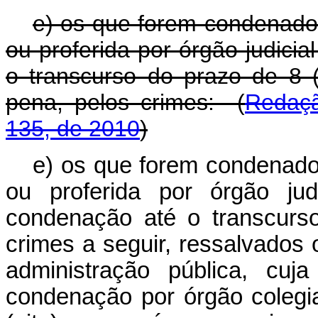
e) os que forem condenado
ou proferida por órgão judici
o transcurso do prazo de 8 
pena, pelos crimes:
(
Redaçã
135, de 2010
)
e) os que forem condenado
ou proferida por órgão jud
condenação até o transcurso
crimes a seguir, ressalvados 
administração pública, cuja
condenação por órgão colegi