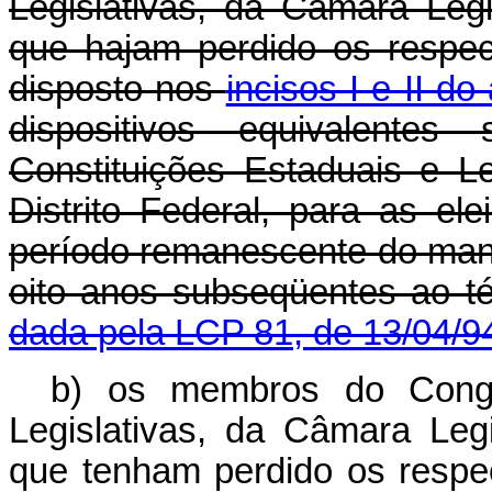
Legislativas, da Câmara Leg
que hajam perdido os respec
disposto nos
incisos I e II do
dispositivos equivalent
Constituições Estaduais e L
Distrito Federal, para as el
período remanescente do mand
oito anos subseqüentes ao 
dada pela LCP 81, de 13/04/9
b) os membros do Congr
Legislativas, da Câmara Leg
que tenham perdido os respec