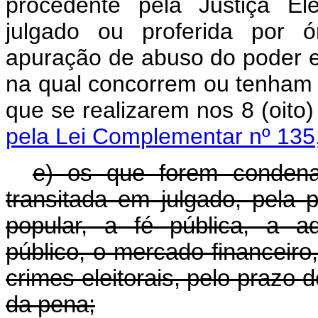
procedente pela Justiça Ele
julgado
ou proferida por ó
apuração de abuso do poder ec
na qual concorrem ou tenham
que se realizarem nos
8 (oito)
pela Lei Complementar nº 135
e) os que forem condena
transitada em julgado, pela 
popular, a fé pública, a ad
público, o mercado financeiro,
crimes eleitorais, pelo prazo 
da pena;