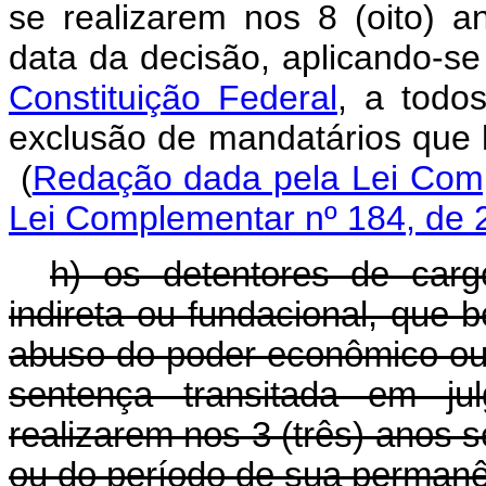
se realizarem nos
8 (oito)
an
data da decisão
, aplicando-s
Constituição Federal
, a todo
exclusão de mandatários que
(
Redação dada pela Lei Comp
Lei Complementar nº 184, de 
h) os detentores de cargo
indireta ou fundacional, que b
abuso do poder econômico ou
sentença transitada em ju
realizarem nos 3 (três) anos 
ou do período de sua permanê