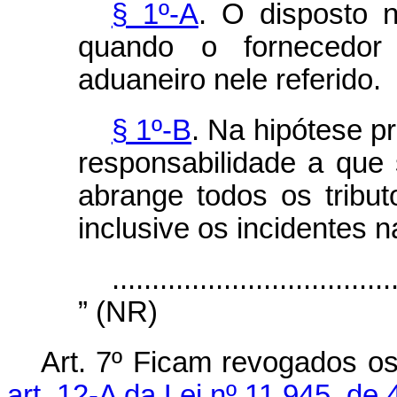
§ 1º-A
. O disposto n
quando o fornecedor 
aduaneiro nele referido.
§ 1º-B
. Na hipótese pr
responsabilidade a que
abrange todos os trib
inclusive os incidentes 
...................................
” (NR)
Art. 7º Ficam revogados o
art. 12-A da Lei nº 11.945, de