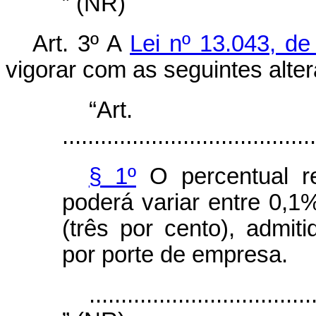
” (NR)
Art. 3º A
Lei nº 13.043, d
vigorar com as seguintes alte
“Ar
........................................
§ 1º
O percentual r
poderá variar entre 0,
(três por cento), admit
por porte de empresa.
...................................