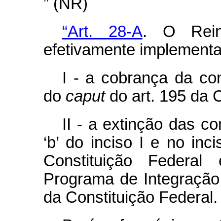
” (NR)
“Art. 28-A
. O Rein
efetivamente implement
I - a cobrança da con
do
caput
do art. 195 da C
II - a extinção das co
‘b’ do inciso I e no inc
Constituição Federal
Programa de Integração 
da Constituição Federal.