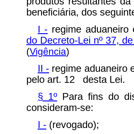
produtos resultantes da 
beneficiária, dos seguin
I -
regime aduaneiro e
do Decreto-Lei nº 37, d
(
Vigência
)
II -
regime aduaneiro es
pelo art. 12 desta Lei.
§ 1º
Para fins do d
consideram-se:
I -
(revogado);