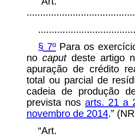
“Ar
........................................
...................................
§ 7º
Para os exercíci
no
caput
deste artigo n
apuração de crédito re
total ou parcial de resí
cadeia de produção de
prevista nos
arts. 21 a
novembro de 2014
.” (NR
“Ar