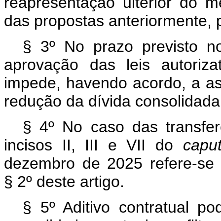
reapresentação ulterior do m
das propostas anteriormente, 
§ 3º No prazo previsto n
aprovação das leis autoriz
impede, havendo acordo, a ass
redução da dívida consolidada,
§ 4º No caso das transfer
incisos II, III e VII do
capu
dezembro de 2025 refere-se
§ 2º deste artigo.
§ 5º Aditivo contratual po