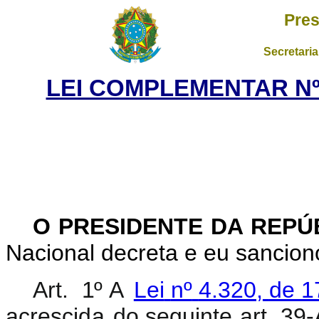
Pres
Secretaria
LEI COMPLEMENTAR Nº 
O PRESIDENTE DA REPÚ
Nacional decreta e eu sancion
Art.
1º
A
Lei
nº
4.320,
de
1
acrescida
do seguinte
art.
39-