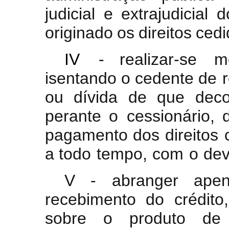
judicial
e
extrajudicial
d
originado
os
direitos
cedi
IV
-
realizar-se
m
isentando
o
cedente
de
ou
dívida
de
que
deco
perante o
cessionário
,
pagamento dos
direitos
a
todo
tempo,
com
o
de
V - abranger apen
recebimento do crédit
sobre o produto de c