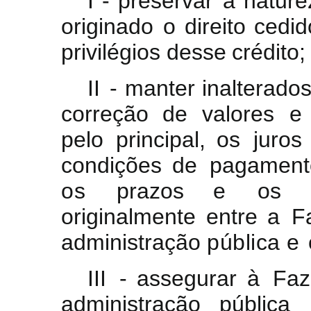
I
- preservar
a
nature
originado
o
direito cedid
privilégios
desse
crédito
;
II
-
manter
inalterado
correção de valores
e
pelo
principal, os
juro
condições
de
pagamen
os
prazos e
os
originalmente
entre
a
F
administração
pública
e
III
-
assegurar
à
Faz
administração pública