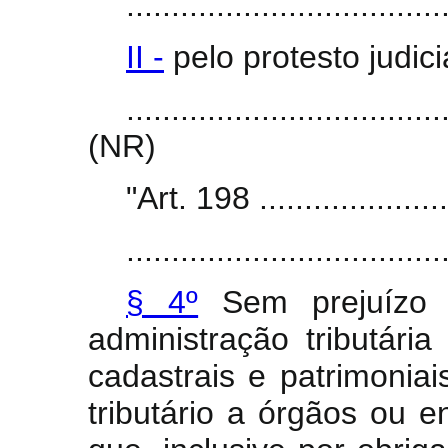
...................................
II -
pelo protesto judicia
...................................
(NR)
"Art. 198 .......................
...................................
§ 4º
Sem prejuízo d
administração tributária
cadastrais e patrimoniai
tributário a órgãos ou e