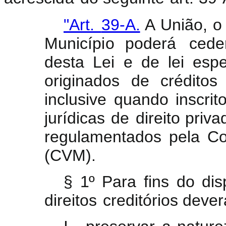
"Art.
39-A.
A
União,
o
Município
poderá
cede
desta
Lei
e
de
lei
espe
originados
de
créditos
inclusive
quando
inscrit
jurídicas
de
direito priva
regulamentados
pela
Co
(CVM).
§
1
º
Para
fins
do
dis
direitos
creditórios
dever