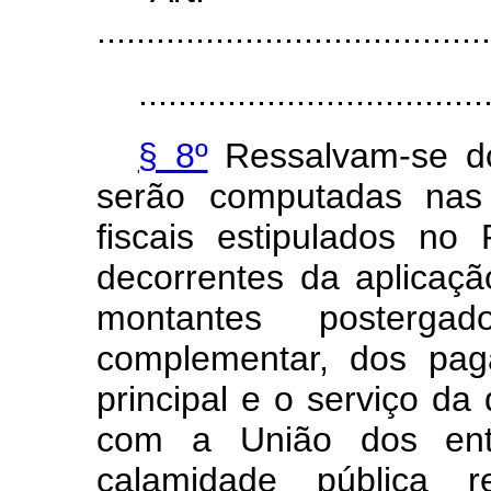
........................................
...................................
§ 8º
Ressalvam-se do
serão computadas nas
fiscais estipulados n
decorrentes da aplicaçã
montantes posterg
complementar, dos pag
principal e o serviço da
com a União dos ente
calamidade pública r