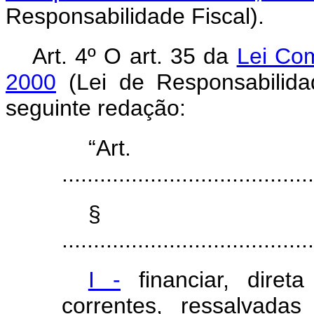
Responsabilidade Fiscal).
Art. 4º O art. 35 da
Lei Co
2000
(Lei de Responsabilida
seguinte redação:
“Ar
........................................
§
........................................
I -
financiar, diret
correntes, ressalvada