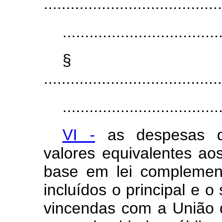
........................................
...................................
§
........................................
...................................
VI -
as despesas de
valores equivalentes a
base em lei complemen
incluídos o principal e o
vincendas com a União d