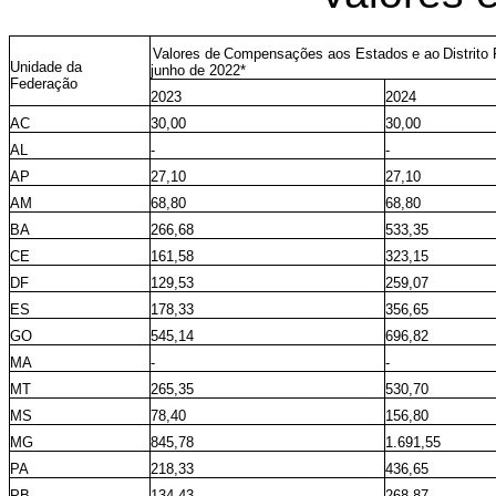
Valores
de
Compensações
aos
Estados
e
ao
Distrito
Unidade da
junho de 2022*
Federação
2023
2024
AC
30,00
30,00
AL
-
-
AP
27,10
27,10
AM
68,80
68,80
BA
266,68
533,35
CE
161,58
323,15
DF
129,53
259,07
ES
178,33
356,65
GO
545,14
696,82
MA
-
-
MT
265,35
530,70
MS
78,40
156,80
MG
845,78
1.691,55
PA
218,33
436,65
PB
134,43
268,87