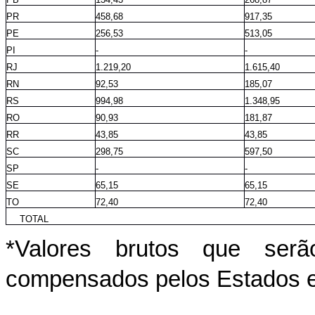
PR
458,68
917,35
PE
256,53
513,05
PI
-
-
RJ
1.219,20
1.615,40
RN
92,53
185,07
RS
994,98
1.348,95
RO
90,93
181,87
RR
43,85
43,85
SC
298,75
597,50
SP
-
-
SE
65,15
65,15
TO
72,40
72,40
TOTAL
*Valores brutos que ser
compensados pelos Estados e p