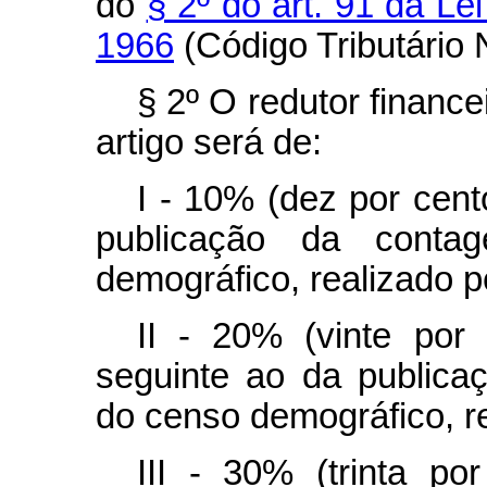
do
§ 2º do art. 91 da Le
1966
(Código Tributário 
§ 2º O redutor finance
artigo será de:
I - 10% (dez por cent
publicação da conta
demográfico, realizado 
II - 20% (vinte por
seguinte ao da publica
do censo demográfico, r
III - 30% (trinta por