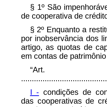
§ 1º São impenhorávei
de cooperativa de crédit
§ 2º Enquanto a resti
por inobservância dos li
artigo, as quotas de ca
em contas de patrimônio 
“Ar
........................................
I -
condições de cons
das cooperativas de cr