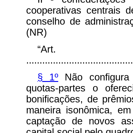
cooperativas centrais d
conselho de administraç
(NR)
“Ar
........................................
§ 1º
Não configura d
quotas-partes o ofere
bonificações, de prêmi
maneira isonômica, em
captação de novos as
capital social pelo quad