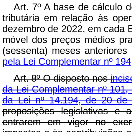
Art. 7º A base de cálculo d
tributária em relação às ope
dezembro de 2022, em cada Es
móvel dos preços médios pra
(sessenta) meses anteriore
pela Lei Complementar nº 194
Art. 8º O disposto nos
incis
da Lei Complementar nº 101,
da Lei nº 14.194, de 20 de
proposições legislativas e
entrarem em vigor no exerc