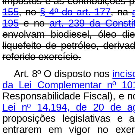
impostos e às contribuições 
155
, no
§ 4º do art. 177
, na
195
e no
art. 239 da Consti
envolvam biodiesel, óleo d
liquefeito de petróleo, deriv
referido exercício.
Art. 8º O disposto nos
incis
da Lei Complementar nº 10
Responsabilidade Fiscal), e 
Lei nº 14.194, de 20 de a
proposições legislativas e
entrarem em vigor no exerc