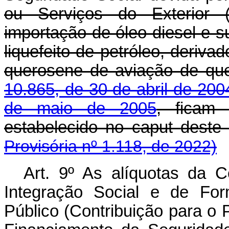
ou Serviços do Exterior (C
importação de óleo diesel e s
liquefeito de petróleo, deriva
querosene de aviação de qu
10.865, de 30 de abril de 200
de maio de 2005
, ficam
estabelecido no
caput
deste
Provisória nº 1.118, de 2022)
Art. 9º As alíquotas da 
Integração Social e de For
Público (Contribuição para o 