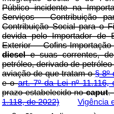
Público incidente na Impor
Serviços - Contribuição p
Contribuição Social para o 
devida pelo Importador de 
Exterior - Cofins-Importaçã
diesel
e suas correntes, d
petróleo, derivado de petróleo
aviação de que tratam o
§ 8º 
e o
art. 7º da Lei nº 11.116,
prazo estabelecido no
caput
.
1.118, de 2022)
Vigência 