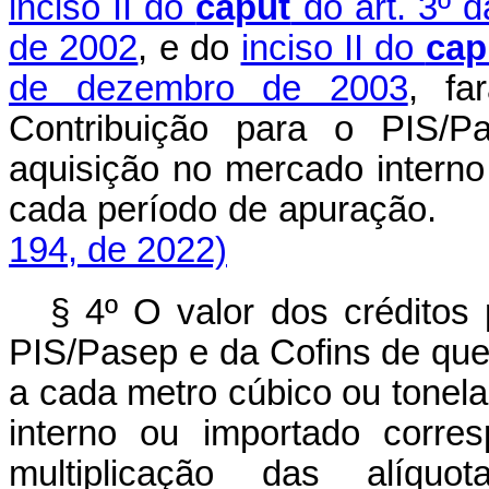
inciso II do
caput
do art. 3º 
de 2002
, e do
inciso II do
cap
de dezembro de 2003
, fa
Contribuição para o PIS/
aquisição no mercado interno
cada período de apuração.
194, de 2022)
§ 4º O valor dos créditos
PIS/Pasep e da Cofins de que 
a cada metro cúbico ou tonel
interno ou importado corre
multiplicação das alíquot