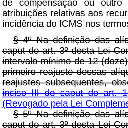
de compensação ou outro 
atribuições relativas aos rec
incidência do ICMS nos termo
§ 4º Na definição das alí
caput
do art. 3º desta Lei Co
intervalo mínimo de 12 (doze)
primeiro reajuste dessas alí
reajustes subsequentes, ob
inciso III do caput
do art. 
(Revogado pela Lei Complemen
§ 5º Na definição das alí
caput
do art. 3º desta Lei Co