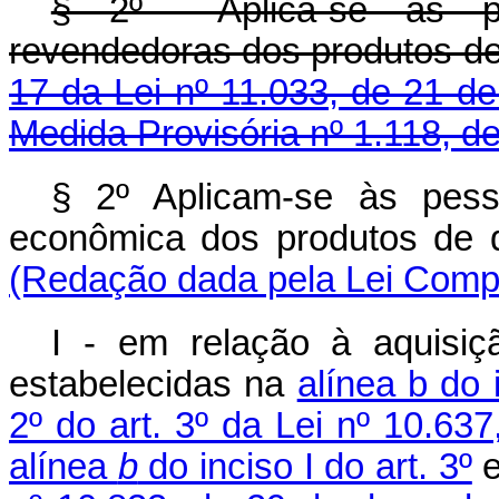
§ 2º Aplica-se às pes
revendedoras dos produtos de
17 da Lei nº 11.033, de 21 d
Medida Provisória nº 1.118, d
§ 2º Aplicam-se às pess
econômica dos produtos de 
(Redação dada pela Lei Compl
I - em relação à aquisiç
estabelecidas na
alínea b do i
2º do art. 3º da Lei nº 10.6
alínea
b
do inciso I do art. 3º
e