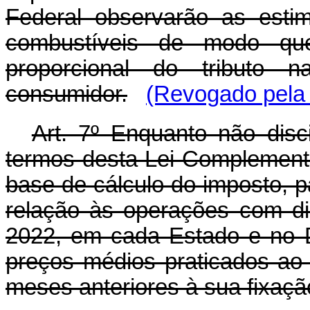
Federal observarão as esti
combustíveis de modo qu
proporcional do tributo 
consumidor.
(Revogado pela 
Art. 7º Enquanto não disc
termos desta Lei Complementar
base de cálculo do imposto, pa
relação às operações com di
2022, em cada Estado e no D
preços médios praticados ao 
meses anteriores à sua fixaçã