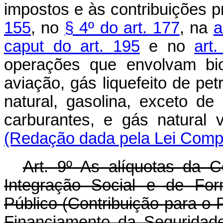
impostos e às contribuições p
155
, no
§ 4º do art. 177
, na
a
caput do art. 195
e no
art
operações que envolvam bio
aviação, gás liquefeito de pet
natural, gasolina, exceto de 
carburantes, e gás natural
(Redação dada pela Lei Compl
Art. 9º As alíquotas da 
Integração Social e de For
Público (Contribuição para o 
Financiamento da Seguridade