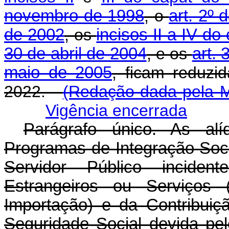
novembro de 1998
, o
art. 2º
de 2002
, os
incisos II a IV do
30 de abril de 2004
, e os
art. 
maio de 2005
, ficam reduz
2022.
(Redação dada pela Me
Vigência encerrada
Parágrafo único. As alí
Programas de Integração Soc
Servidor Público incide
Estrangeiros ou Serviços 
Importação) e da Contribuiç
Seguridade Social devida pe