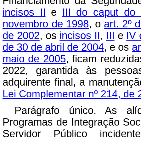
Financiamento da Seguridade
incisos II
e
III do
caput
do a
novembro de 1998
, o
art. 2º
de 2002
, os
incisos II
,
III
e
IV
de 30 de abril de 2004
, e os
ar
maio de 2005
, ficam reduzid
2022, garantida às pessoas
adquirente final, a manuten
Lei Complementar nº 214, de 
Parágrafo único. As alí
Programas de Integração Soc
Servidor Público incide