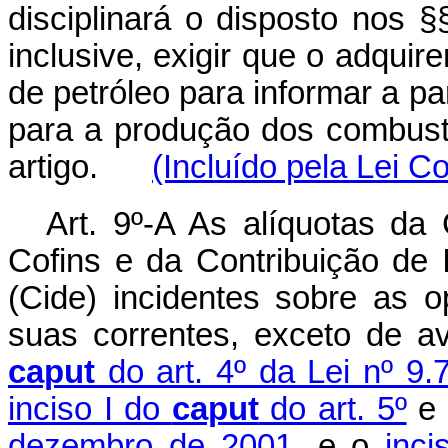
disciplinará o disposto nos §
inclusive, exigir que o adquir
de petróleo para informar a pa
para a produção dos combustí
artigo.
(Incluído pela Lei 
Art. 9º-A As alíquotas da
Cofins e da Contribuição de
(Cide) incidentes sobre as 
suas correntes, exceto de a
caput
do art. 4º da Lei nº 9
inciso I do
caput
do art. 5º
e
dezembro de 2001
, e o
inc