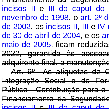
incisos II
e
III do
caput
do a
novembro de 1998
, o
art. 2º
de 2002
, os
incisos II
,
III
e
IV
de 30 de abril de 2004
, e os
ar
maio de 2005
, ficam reduzid
2022, garantida às pessoas
adquirente final, a manutenção
Art. 9º As alíquotas da 
Integração Social e de For
Público - Contribuição para o
Financiamento da Seguridade
incisos II
e
III do caput do