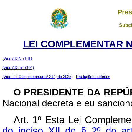
Pres
Subch
LEI COMPLEMENTAR Nº
(Vide ADIN 7181)
(Vide ADI nº 7191)
(Vide Lei Complementar nº 214, de 2025)
Produção de efeitos
O PRESIDENTE DA REPÚ
Nacional decreta e eu sancion
Art. 1º
Esta Lei Complemen
do inciso XII do § 2º do ar