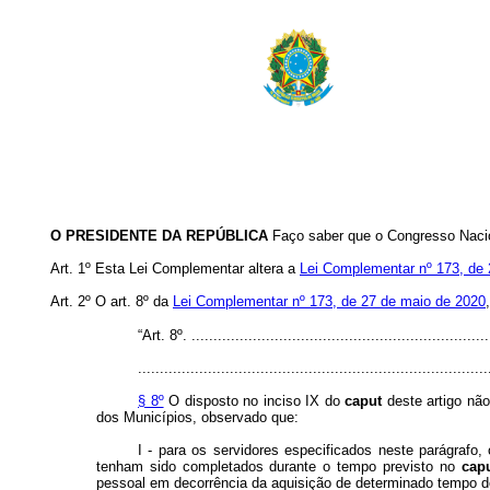
O PRESIDENTE DA REPÚBLICA
Faço saber que o Congresso Nacio
Art. 1º Esta Lei Complementar altera a
Lei Complementar nº 173, de 
Art. 2º O art. 8º da
Lei Complementar nº 173, de 27 de maio de 2020
“Art. 8º. .....................................................................
................................................................................
§ 8º
O disposto no inciso IX do
caput
deste artigo não
dos Municípios, observado que:
I - para os servidores especificados neste parágrafo
tenham sido completados durante o tempo previsto no
cap
pessoal em decorrência da aquisição de determinado tempo d