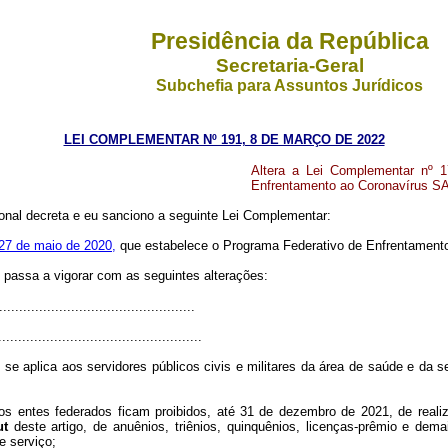
Presidência da República
Secretaria-Geral
Subchefia para Assuntos Jurídicos
LEI COMPLEMENTAR Nº 191, 8 DE MARÇO DE 2022
Altera a Lei Complementar nº 
Enfrentamento ao Coronavírus SA
nal decreta e eu sanciono a seguinte Lei Complementar:
27 de maio de 2020,
que estabelece o Programa Federativo de Enfrentament
, passa a vigorar com as seguintes alterações:
................................................
...................................................
 se aplica aos servidores públicos civis e militares da área de saúde e da s
, os entes federados ficam proibidos, até 31 de dezembro de 2021, de reali
ut
deste artigo, de anuênios, triênios, quinquênios, licenças-prêmio e 
e serviço;