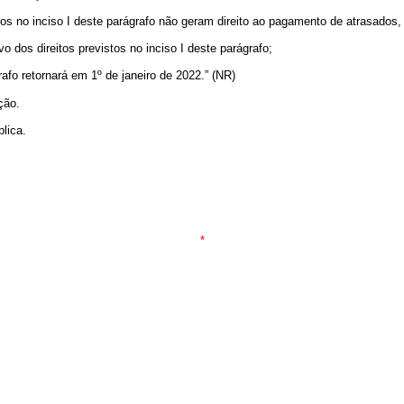
ados no inciso I deste parágrafo não geram direito ao pagamento de atrasados,
vo dos direitos previstos no inciso I deste parágrafo;
rafo retornará em 1º de janeiro de 2022.” (NR)
ção.
lica.
*