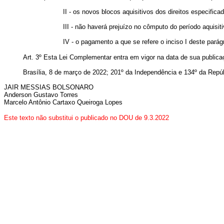
II - os novos blocos aquisitivos dos direitos especific
III - não haverá prejuízo no cômputo do período aquisiti
IV - o pagamento a que se refere o inciso I deste parág
Art. 3º Esta Lei Complementar entra em vigor na data de sua publica
Brasília, 8 de março de 2022; 201º da Independência e 134º da Repúb
JAIR MESSIAS BOLSONARO
Anderson Gustavo Torres
Marcelo Antônio Cartaxo Queiroga Lopes
Este texto não substitui o publicado no DOU de 9.3.2022