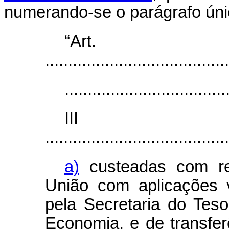
numerando-se o parágrafo úni
“Art
........................................
...................................
II
........................................
a)
custeadas com rec
União com aplicações v
pela Secretaria do Teso
Economia, e de transfer