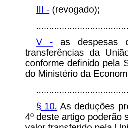
III -
(revogado);
...................................
V -
as despesas c
transferências da Uniã
conforme definido pela 
do Ministério da Econom
...................................
§ 10.
As deduções prev
4º deste artigo poderão 
valor transferido pela Un