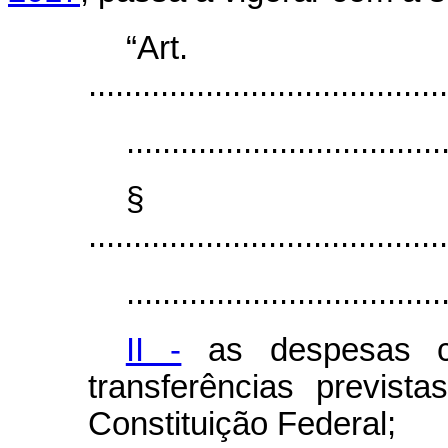
“Ar
........................................
...................................
§
........................................
...................................
II -
as despesas c
transferências previs
Constituição Federal;