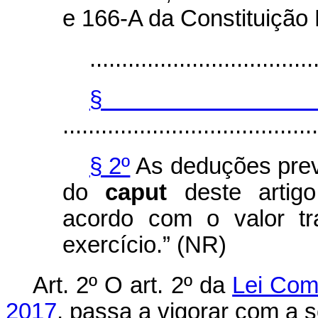
e 166-A da Constituição 
...................................
§
........................................
§ 2º
As deduções previs
do
caput
deste artigo
acordo com o valor tr
exercício.” (NR)
Art. 2º O art. 2º da
Lei Com
2017
, passa a vigorar com a 