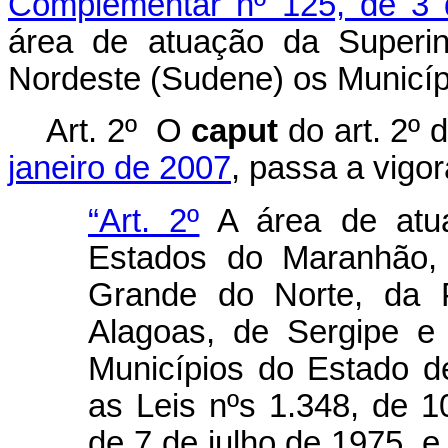
Complementar nº 125, de 3 
área de atuação da Superin
Nordeste (Sudene) os Municípi
Art. 2º
O
caput
do art. 2º 
janeiro de 2007
, passa a vigo
“Art. 2º
A área de atu
Estados do Maranhão, 
Grande do Norte, da 
Alagoas, de Sergipe e
Municípios do Estado d
as Leis nºs 1.348, de 1
de 7 de julho de 1975, e