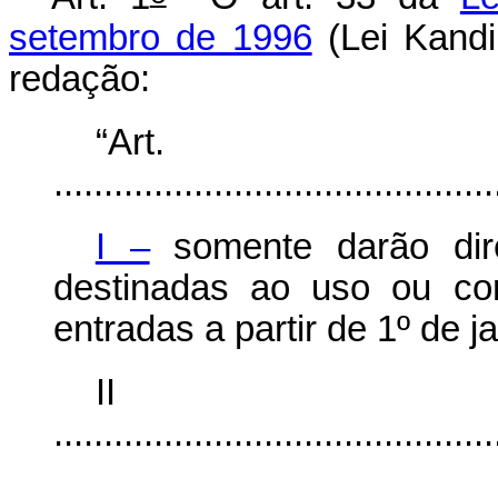
setembro de 1996
(Lei Kandi
redação:
“Ar
............................................
I –
somente darão dire
destinadas ao uso ou co
entradas a partir de 1º de j
I
............................................
........................................