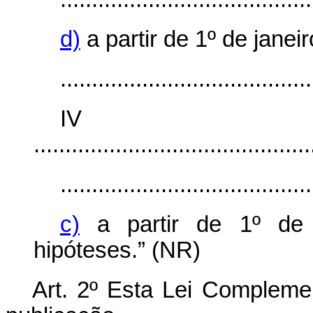
d)
a partir de 1º de jane
........................................
I
............................................
........................................
c)
a partir de 1º de 
hipóteses.” (NR)
Art. 2º Esta Lei Compleme