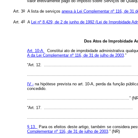
valor efetivamente pago do Imposto sobre Serviços de Qualque
o
Art. 3
A lista de serviços
anexa à Lei Complementar nº 116, de 31 d
o
Art. 4
A
Lei nº 8.429, de 2 de junho de 1992 (Lei de Improbidade Adm
Dos Atos de Improbidade Ad
Art. 10-A.
Constitui ato de improbidade administrativa qualque
A da Lei Complementar nº 116, de 31 de julho de 2003
.”
“Art. 12. .......................................................................
..........................................................................................
IV -
na hipótese prevista no art. 10-A, perda da função pública,
concedido.
...................................................................................” (N
“Art. 17. ........................................................................
..........................................................................................
§ 13.
Para os efeitos deste artigo, também se considera pesso
Complementar nº 116, de 31 de julho de 2003
.” (NR)