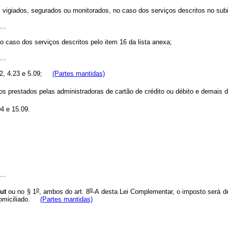
igiados, segurados ou monitorados, no caso dos serviços descritos no subi
...
 caso dos serviços descritos pelo item 16 da lista anexa;
...
.22, 4.23 e 5.09;
(Partes mantidas)
os prestados pelas administradoras de cartão de crédito ou débito e demais d
4 e 15.09.
...
o
o
ut
ou no § 1
, ambos do art. 8
-A desta Lei Complementar, o imposto será de
omiciliado.
(Partes mantidas)