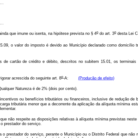
...
...
o
o
ainda que imune ou isenta, na hipótese prevista no § 4
do art. 3
desta Lei C
09, o valor do imposto é devido ao Município declarado como domicílio tri
de cartão de crédito e débito, descritos no subitem 15.01, os terminais
o
igorar acrescida do seguinte art. 8
-A:
(Produção de efeito)
ualquer Natureza é de 2% (dois por cento).
entivos ou benefícios tributários ou financeiros, inclusive de redução de 
m carga tributária menor que a decorrente da aplicação da alíquota mínima es
lementar.
 que não respeite as disposições relativas à alíquota mínima previstas neste
o prestador do serviço.
a o prestador do serviço, perante o Município ou o Distrito Federal que não re