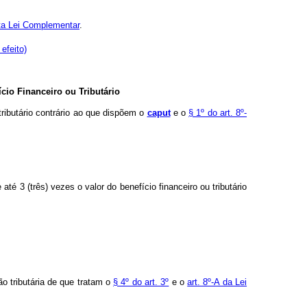
a Lei Complementar
.
efeito)
io Financeiro ou Tributário
tributário contrário ao que dispõem o
caput
e o
§ 1º do art. 8º-
até 3 (três) vezes o valor do benefício financeiro ou tributário
ão tributária de que tratam o
§ 4º do art. 3º
e o
art. 8º-A da Lei