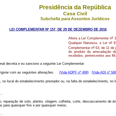
Presidência da República
Casa Civil
Subchefia para Assuntos Jurídicos
LEI COMPLEMENTAR Nº 157, DE 29 DE DEZEMBRO DE 2016
o
Altera a Lei Complementar n
1
o
Qualquer Natureza, a Lei n
8.
o
Complementar n
63, de 11 de j
do produto da arrecadação d
recebidos, pertencentes aos Mun
nal decreta e eu sanciono a seguinte Lei Complementar:
 vigorar com as seguintes alterações:
(Vide ADPF nº 499)
(Vide ADI nº 58
 no local do estabelecimento prestador ou, na falta do estabelecimento, no l
...
reparação de solo, plantio, silagem, colheita, corte, descascamento de árvo
s para quaisquer fins e por quaisquer meios;
...