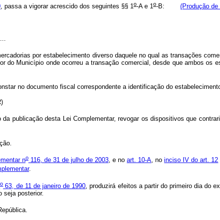
o
o
0
, passa a vigorar acrescido dos seguintes §§ 1
-A e 1
-B:
(Produção de 
...
rcadorias por estabelecimento diverso daquele no qual as transações comer
avor do Município onde ocorreu a transação comercial, desde que ambos os 
constar no documento fiscal correspondente a identificação do estabelecimento
R)
da publicação desta Lei Complementar, revogar os dispositivos que contra
ção.
o
ementar n
116, de 31 de julho de 2003
, e no
art. 10-A
, no
inciso IV do art. 12
mplementar
.
o
n
63, de 11 de janeiro de 1990
, produzirá efeitos a partir do primeiro dia d
 seja posterior.
epública.