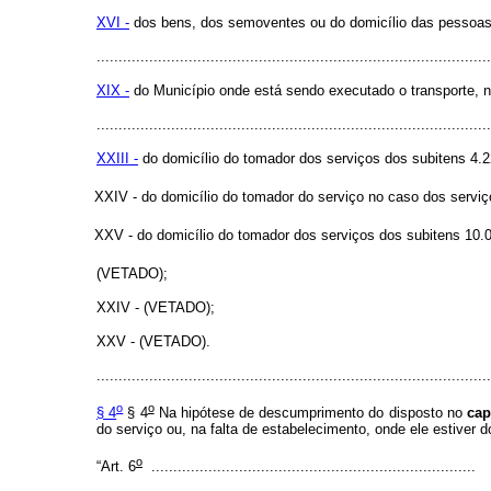
XVI -
dos bens, dos semoventes ou do domicílio das pessoas v
..........................................................................................
XIX -
do Município onde está sendo executado o transporte, no
..........................................................................................
XXIII -
do domicílio do tomador dos serviços dos subitens 4
XXIV - do domicílio do tomador do serviço no caso dos serviç
XXV - do domicílio do tomador dos serviços dos subitens 10.0
(VETADO);
XXIV - (VETADO);
XXV - (VETADO).
..........................................................................................
o
o
§ 4
§ 4
Na hipótese de descumprimento do disposto no
cap
do serviço ou, na falta de estabelecimento, onde ele estiver d
o
“Art. 6
..........................................................................