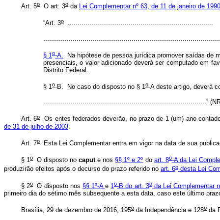
o
o
Art. 5
O art. 3
da
Lei Complementar nº 63, de 11 de janeiro de 199
o
“Art. 3
..........................................................................
..........................................................................................
o
§ 1
-A.
Na hipótese de pessoa jurídica promover saídas de me
presenciais, o valor adicionado deverá ser computado em f
Distrito Federal.
o
o
§ 1
-B. No caso do disposto no § 1
-A deste artigo, deverá 
...................................................................................” (N
o
Art. 6
Os entes federados deverão, no prazo de 1 (um) ano contado 
de 31 de julho de 2003
.
o
Art. 7
Esta Lei Complementar entra em vigor na data de sua publica
o
o
§ 1
O disposto no
caput
e nos
§§ 1º e 2º
do
art. 8
-A da Lei Compl
o
produzirão efeitos após o decurso do prazo referido no
art. 6
desta Lei Co
o
o
o
§ 2
O disposto nos
§§ 1º-A
e
1
-B do art. 3
da Lei Complementar 
primeiro dia do sétimo mês subsequente a esta data, caso este último prazo
o
o
Brasília, 29 de dezembro de 2016; 195
da Independência e 128
da R