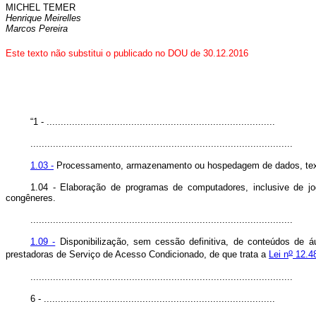
MICHEL TEMER
Henrique Meirelles
Marcos Pereira
Este texto não substitui o publicado no DOU de 30.12.2016
“1 - .................................................................................
.............................................................................................
1.03 -
Processamento, armazenamento ou hospedagem de dados, textos,
1.04 - Elaboração de programas de computadores, inclusive de jo
congêneres.
.............................................................................................
1.09 -
Disponibilização, sem cessão definitiva, de conteúdos de áu
o
prestadoras de Serviço de Acesso Condicionado, de que trata a
Lei n
12.48
.............................................................................................
6 - ..................................................................................