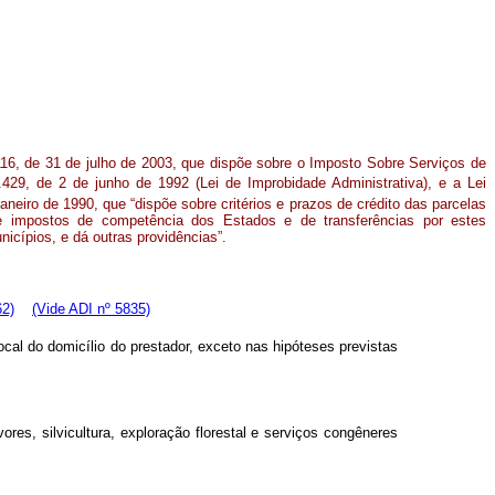
16, de 31 de julho de 2003, que dispõe sobre o Imposto Sobre Serviços de
429, de 2 de junho de 1992 (Lei de Improbidade Administrativa), e a Lei
aneiro de 1990, que “dispõe sobre critérios e prazos de crédito das parcelas
e impostos de competência dos Estados e de transferências por estes
icípios, e dá outras providências”.
62)
(Vide ADI nº 5835)
ocal do domicílio do prestador, exceto nas hipóteses previstas
res, silvicultura, exploração florestal e serviços congêneres