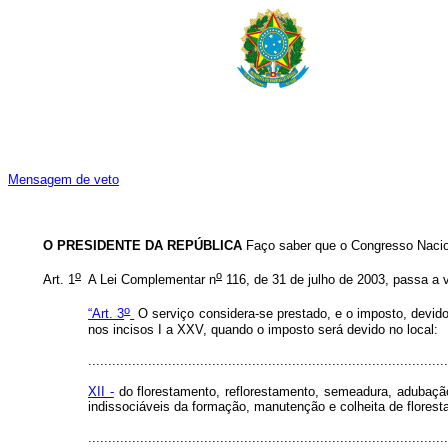
Mensagem de veto
O PRESIDENTE DA REPÚBLICA
Faço saber que o Congresso Nacio
o
o
Art. 1
A Lei Complementar n
116, de 31 de julho de 2003, passa a
o
“Art. 3
O serviço considera-se prestado, e o imposto, devido,
nos incisos I a XXV, quando o imposto será devido no local:
..........................................................................................
XII -
do florestamento, reflorestamento, semeadura, adubação, 
indissociáveis da formação, manutenção e colheita de floresta
..........................................................................................