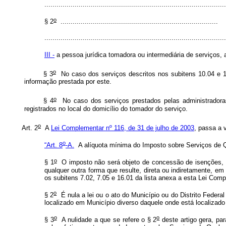
..........................................................................................
o
§ 2
..............................................................................
..........................................................................................
III -
a pessoa jurídica tomadora ou intermediária de serviços, 
o
§ 3
No caso dos serviços descritos nos subitens 10.04 e 15.
informação prestada por este.
o
§ 4
No caso dos serviços prestados pelas administradoras 
registrados no local do domicílio do tomador do serviço.
o
Art. 2
A
Lei Complementar nº 116, de 31 de julho de 2003
, passa a v
o
“Art. 8
-A.
A alíquota mínima do Imposto sobre Serviços de Q
o
§ 1
O imposto não será objeto de concessão de isenções, inc
qualquer outra forma que resulte, direta ou indiretamente, e
os subitens 7.02, 7.05 e 16.01 da lista anexa a esta Lei Comp
o
§ 2
É nula a lei ou o ato do Município ou do Distrito Federal
localizado em Município diverso daquele onde está localizado 
o
o
§ 3
A nulidade a que se refere o § 2
deste artigo gera, par