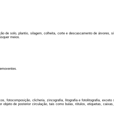
 de solo, plantio, silagem, colheita, corte e descascamento de árvores, sil
aisquer meios.
semoventes.
, fotocomposição, clicheria, zincografia, litografia e fotolitografia, exceto
r objeto de posterior circulação, tais como bulas, rótulos, etiquetas, caixa