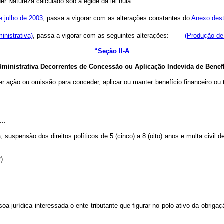
r Natureza calculado sob a égide da lei nula.”
e julho de 2003
, passa a vigorar com as alterações constantes do
Anexo dest
inistrativa)
, passa a vigorar com as seguintes alterações:
(Produção de 
“Seção II-A
ministrativa Decorrentes de Concessão ou Aplicação Indevida de Benefíc
r ação ou omissão para conceder, aplicar ou manter benefício financeiro ou 
...
 suspensão dos direitos políticos de 5 (cinco) a 8 (oito) anos e multa civil de 
R)
...
a jurídica interessada o ente tributante que figurar no polo ativo da obrigaç