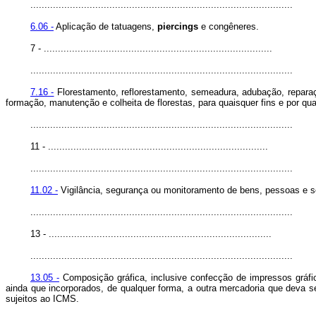
.............................................................................................
6.06 -
Aplicação de tatuagens,
piercings
e congêneres.
7 - .................................................................................
.............................................................................................
7.16 -
Florestamento, reflorestamento, semeadura, adubação, reparação
formação, manutenção e colheita de florestas, para quaisquer fins e por qu
.............................................................................................
11 - ..............................................................................
.............................................................................................
11.02 -
Vigilância, segurança ou monitoramento de bens, pessoas e 
.............................................................................................
13 - ...............................................................................
.............................................................................................
13.05 -
Composição gráfica, inclusive confecção de impressos gráficos
ainda que incorporados, de qualquer forma, a outra mercadoria que deva se
sujeitos ao ICMS.