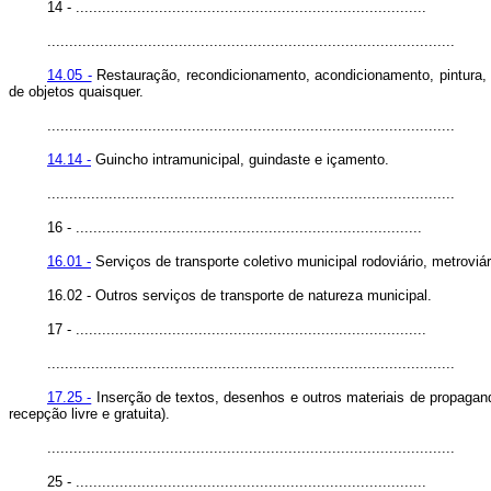
14 - ................................................................................
.............................................................................................
14.05 -
Restauração, recondicionamento, acondicionamento, pintura, b
de objetos quaisquer.
.............................................................................................
14.14 -
Guincho intramunicipal, guindaste e içamento.
.............................................................................................
16 - ...............................................................................
16.01 -
Serviços de transporte coletivo municipal rodoviário, metroviári
16.02 - Outros serviços de transporte de natureza municipal.
17 - ................................................................................
.............................................................................................
17.25 -
Inserção de textos, desenhos e outros materiais de propagand
recepção livre e gratuita).
.............................................................................................
25 - ................................................................................