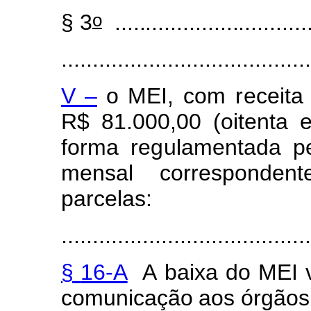
o
§
3
................................
........................................
V –
o ME
I
, c
o
m
re
ceita
R$ 81.000,00
(
oitenta
f
or
m
a
re
g
ul
a
m
en
ta
da p
m
e
n
sal
c
or
respondent
p
arcelas:
........................................
§
16-A
A
ba
i
xa
d
o
MEI
c
o
m
unicação
aos
ó
r
gã
o
s