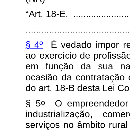
“Art.
1
8
-E.
.......................
........................................
§
4º
É
vedado
i
m
por
r
e
ao
exerc
í
cio de
pro
f
issã
e
m
f
unção
da
sua
na
ocasião
da cont
r
atação
do
art.
1
8
-
B
desta
Lei
C
o
o
§
5
O
e
m
preended
o
r
indus
t
rializaç
ã
o, c
o
m
er
servi
ç
os
n
o
â
m
b
ito
r
ural