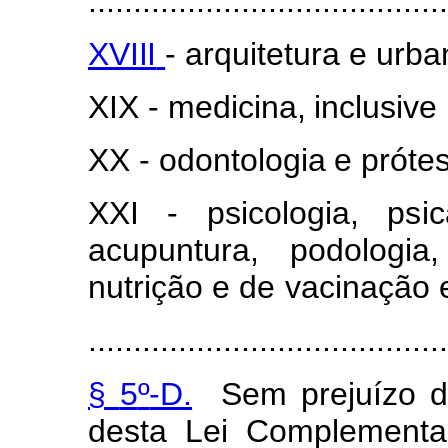
........................................
XVIII
-
ar
q
uitetura
e
u
rba
XIX
-
m
e
d
icina,
i
n
clu
s
ive
XX
-
od
o
ntologia
e
p
r
óte
XXI
-
psi
c
o
l
ogia,
p
s
i
ac
u
puntura, podologi
nut
r
ição e de
vacinação 
........................................
§
5
º
-D.
S
e
m
p
r
ejuízo
desta
Lei C
o
m
pl
e
m
e
nta