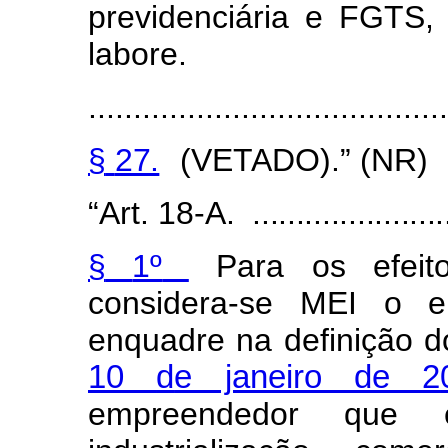
previdenciár
i
a e
FG
T
S, 
labore.
........................................
§
27.
(VETADO).” (NR)
“Art.
1
8
-A.
.......................
§
1º
Para
os
e
f
eit
consider
a
-
s
e
MEI
o e
en
q
uadre
na
de
f
inição
d
1
0
d
e janeiro de
2
empreende
d
or que