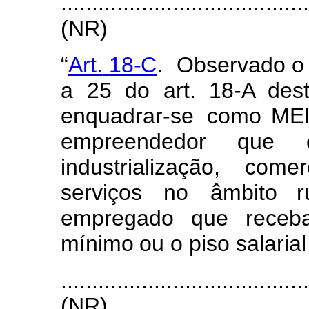
.......................................
(
NR)
“
Art.
18-
C
.
Obse
r
vado o
a
25
do
art. 18-A des
e
n
quadra
r
-se
c
o
mo MEI
e
m
pre
e
ndedor
qu
e
industriali
z
ação,
c
o
m
e
r
servi
ç
os
no
â
m
bi
t
o ru
e
m
prega
d
o
que
r
e
ceb
m
í
ni
m
o
ou
o
p
i
so
salarial
.......................................
(
NR)