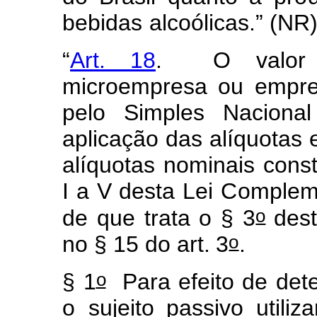
bebidas
alcoólic
a
s
.
” (NR
“
Art. 18
. O
v
alo
micro
e
m
p
r
esa ou empr
pelo
Simples
Naci
o
na
aplicação
das
alíquo
t
as 
al
í
quotas
no
m
i
nais
co
n
s
I
a
V desta
Lei
Co
m
pl
e
m
o
de
que
trata
o
§
3
des
o
no
§
1
5
do
art.
3
.
o
§
1
Para
e
f
eito
de
det
o
sujeito passivo
utiliz