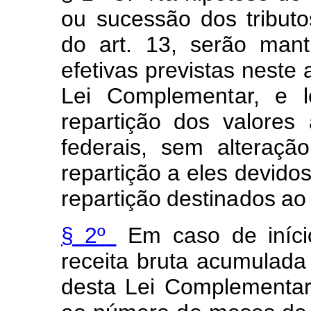
ou
sucessão dos
tribut
o
do
a
r
t.
13,
serão
mant
e
f
etivas
pre
v
ist
a
s
neste
Lei
Co
m
pl
e
m
e
n
t
ar,
e
l
rep
a
rtição
d
os valores
f
ederais,
s
e
m
a
lteração
rep
a
rtição
a
eles
devidos
repartição
destin
a
d
o
s
ao
§
2º
E
m
caso
de
iníc
i
receita
bruta ac
u
m
ulada
desta
Lei
Co
m
pl
e
me
n
ta