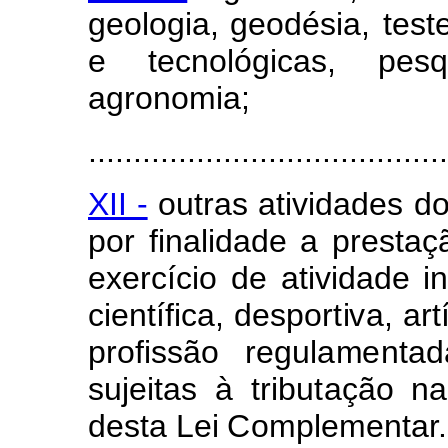
geolog
i
a, geodésia,
t
e
st
e
tecnológ
i
cas,
pe
s
q
agr
o
n
o
m
ia;
........................................
XII -
outras ativ
i
da
d
es do
p
or
f
inalidade a prestaç
ex
e
r
c
ício
d
e ativida
d
e
in
cientí
f
ica, desport
i
v
a, art
p
ro
f
issão
regul
a
m
e
nta
sujeit
a
s
à
tribu
t
ação
na
desta
Lei
Co
m
pl
e
men
t
ar