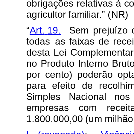
obriga
ç
ões r
e
lativas à c
agricul
t
or
fa
m
iliar.”
(N
R)
“
Art.
19.
S
e
m
prejuí
z
o
todas
as
f
aixas
de
recei
d
esta
Lei
C
o
m
pl
e
menta
r
no
Produto
In
t
e
r
no
Brut
p
or
c
e
nto)
poder
ã
o opt
para
e
f
eito
de
recol
hi
S
i
mples
Naci
o
nal nos
e
m
pr
e
sas
co
m
receit
1.8
0
0.000
,
00
(
u
m
milhão