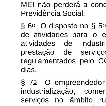
M
E
I
não
p
erderá
a
con
Previdê
n
cia
Soc
i
al.
o
o
§
6
O
d
i
sposto
no
§
5
de
ativ
i
dad
e
s para
o
ativid
a
des
de
indust
r
p
r
estação de servi
ç
regul
a
m
ent
a
dos
pe
l
o
C
dias.
o
§
7
O
e
m
preended
o
r
industrializaç
ã
o, c
o
m
er
serv
i
ços
no
âm
bito
ru