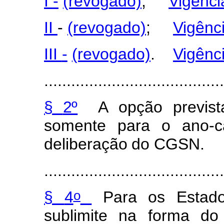
I
-
(revog
a
do)
;
Vigênci
II
-
(revog
a
do)
;
Vigênc
III
-
(revog
a
do)
.
Vigênc
........................................
§
2º
A
opção
previst
so
m
ente
para
o ano-c
deliberaç
ã
o
do
CG
S
N
.
........................................
o
§
4
Para
os
Estad
s
ubl
i
m
ite
na
f
or
m
a
d