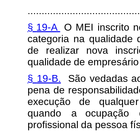
........................................
§
19-A
O
MEI
i
n
scri
t
o
n
catego
r
ia na
quali
d
ade 
d
e
realizar
nova
inscri
qualidade
de
e
m
pre
s
ár
i
o
§
19-B.
São
v
edadas
a
p
e
na
de responsabi
l
idad
execução
d
e
qual
q
u
e
r
quando
a ocup
a
ção
pr
o
f
ission
a
l
da pessoa
f
í