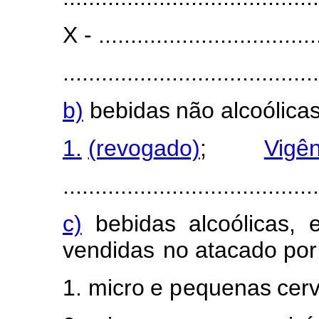
X - ...................................
........................................
b)
bebidas
não
alc
o
óli
c
a
1.
(revog
a
do)
;
Vigên
........................................
c)
bebidas
a
l
coólica
s
,
ve
n
didas
n
o atacado
po
r
1.
m
icro
e
p
equenas
c
e
r