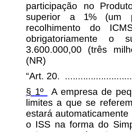
partic
i
pação
no
Produ
super
i
or
a 1% (
um p
recolhimento do ICM
obrigatoriamente
o su
3.600
.
000,00
(três
m
i
l
h
(N
R
)
“Art.
20.
..........................
§
1º
A
e
mpresa
de pe
q
l
i
mites
a
que se re
f
ere
esta
r
á
au
t
omatic
a
m
e
n
te
o
ISS na
f
or
m
a
do
S
im