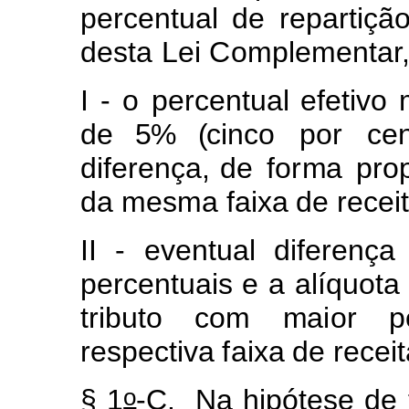
percentual
de
repartiç
ã
desta
Lei
Co
m
p
l
e
m
e
ntar
I
-
o
percentual
e
f
etivo
d
e 5% (
cinco por cen
diferença
,
de
f
o
r
m
a
p
r
o
da
m
es
m
a
f
aixa
de
rece
i
II
-
e
v
entual
di
f
erença
percen
t
uais e
a alíquo
t
a
tri
b
u
t
o
c
o
m
m
a
i
or
p
respe
c
tiva
f
aixa
de
recei
o
§
1
-C.
Na
hipótese
de