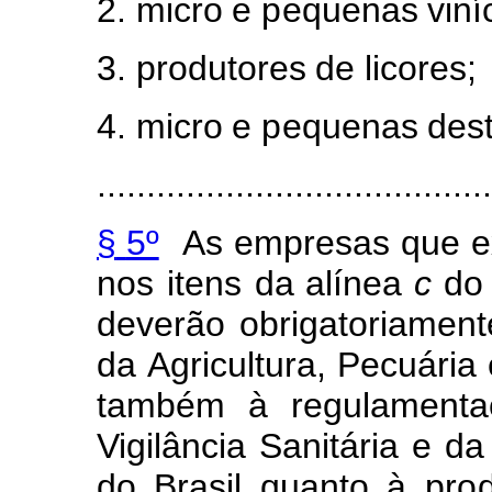
2.
m
icro
e
p
equenas
v
i
ní
3.
produto
r
es
de
li
c
ore
s
;
4.
m
icro
e
p
equenas
d
e
s
........................................
§
5º
As
e
m
presas
que
e
nos
ite
n
s
da alínea
c
do
d
everão
obrigat
o
ri
a
m
en
t
da
A
gricultura, Pe
c
uária
t
a
m
b
é
m
à
reg
u
lamen
t
a
Vig
i
lância
Sanitária
e
da
d
o Brasil
qua
n
to
à
pr
o