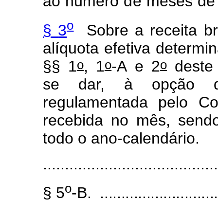
a
o
n
ú
mero
d
e
m
eses
de
o
§
3
Sobre
a
recei
t
a
br
alí
q
uota
e
f
etiva dete
r
m
i
o
o
o
§§
1
,
1
-A
e
2
deste
se dar, à opção
regul
a
m
ent
a
da
pe
l
o
C
o
recebida no mês, sendo
todo o ano-calendário
.
........................................
o
§
5
-B.
.............................