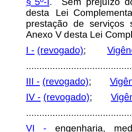
§ 5
º
-I
.
S
e
m
preju
í
zo
d
de
s
ta
Lei C
o
m
pl
e
m
e
nta
p
r
estação
de
serviç
o
s
Anexo
V
d
esta
Lei C
o
m
p
I
-
(revog
a
do)
;
Vigên
........................................
III
-
(revog
a
do)
;
Vigê
IV
-
(revog
a
do)
;
Vigê
........................................
VI -
engenharia, med