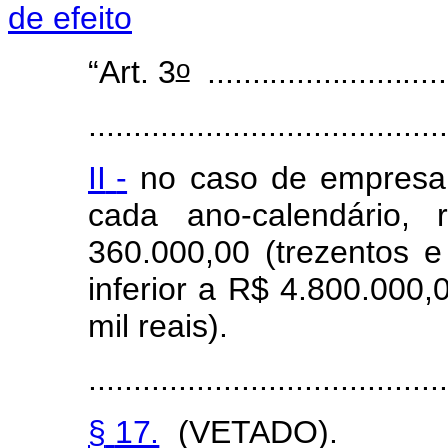
de efeito
o
“Art.
3
............................
........................................
II
-
no
caso
d
e
e
m
p
r
esa
c
a
d
a
an
o
-calendário, r
3
60.000
,
00
(tre
z
entos
e
in
f
erior
a
R$
4.800.000,
mil
reais).
........................................
§
17.
(VETADO).