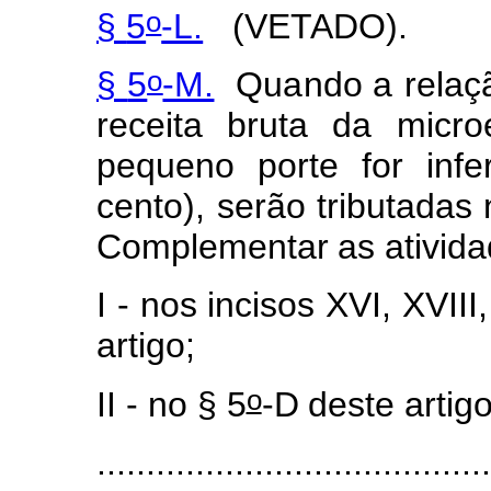
o
§
5
-L.
(VETADO).
o
§
5
-M.
Qu
a
ndo a
rel
a
ç
receita
bruta da
m
i
cro
pequ
e
no
porte
f
or
in
f
e
cen
to
),
serão
trib
u
tadas
C
o
m
p
le
m
entar
a
s
a
tivid
I
-
nos
inc
i
sos
X
VI, XVIII
artigo;
o
II
-
no
§
5
-D
deste
a
r
tigo
........................................