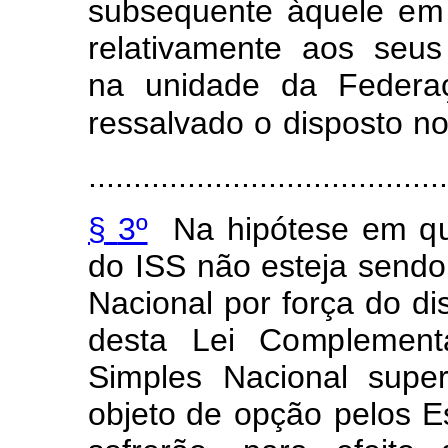
su
b
sequen
t
e à
q
uele
e
m
relativ
a
m
en
t
e
aos
se
u
s
na
unida
d
e
da Federa
ressa
l
va
d
o
o
disposto
no
........................................
§
3º
Na
hipótese
e
m
q
do
I
SS
não esteja
se
n
do
Nacion
a
l por
f
orça
do di
desta
Lei
C
o
m
p
l
e
m
ent
S
i
mples
N
a
cional
s
u
per
obj
e
to de
opção
pelos
E