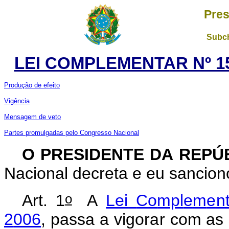
Pres
Subch
LEI COMPLEMENTAR Nº 15
Produção de efeito
Vigência
Mensagem de veto
Partes promulgadas pelo Congresso Nacional
O PRESIDENTE DA REPÚ
Nacional decreta e eu sanciono
o
Art. 1
A
Lei
C
o
mpl
e
m
e
n
2
006
,
p
assa
a
v
i
gor
a
r c
o
m
as