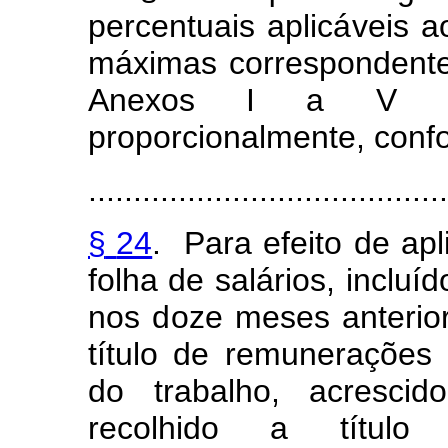
percentua
i
s aplic
á
veis
a
máx
i
m
a
s
c
orrespond
e
nt
Anexos
I
a
V
pro
p
orciona
l
m
e
n
te,
con
f
........................................
§
24
.
Para
e
f
eito
de
apl
folha de salários,
incluíd
nos
d
oze
mes
e
s anterio
títu
l
o
de
remuneraçõ
e
s
do
trabalho,
acres
c
i
recolhido
a
títu
l
o