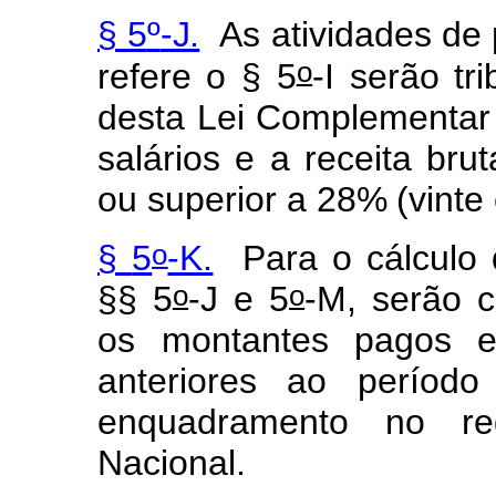
§
5
º
-J.
As
ativ
i
dades
de
o
re
f
ere
o
§
5
-I
serão
tri
desta
Lei
C
o
mpl
e
m
entar
salári
o
s
e
a
rec
e
ita
brut
o
u
super
i
or
a
28%
(vinte
o
§
5
-K.
Para
o
cálculo
o
o
§§
5
-J
e
5
-M, serão
c
os
mo
n
tantes
pag
o
s
a
nteriores
a
o
per
í
odo
enquadr
a
m
e
nto
no
r
e
Naciona
l
.