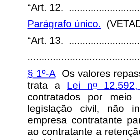
“Art.
12.
...........................
Parágra
f
o único.
(VETADO
“Art.
13.
...........................
........................................
§ 1º-A
Os valores repass
o
trata a
Lei n
12.592,
contratados por meio 
legislação civil, não 
empresa contratante par
ao contratante a retençã