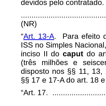
devidos pelo contratado.
.......................................
(
NR)
“
Art. 13-A
. Para efeito
ISS no Simples Nacional,
inciso II do
caput
do art
(três milhões e seisce
disposto nos §§ 11, 13,
§§ 17 e 17-A do art. 18 e
“Art.
17. ...........................
........................................