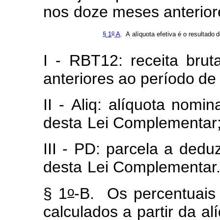
nos
doze
mes
e
s anterio
o
§
1
A
.
A
alíq
u
ota
e
f
etiva
é
o
resul
t
ado
d
I
-
RBT12:
receita
br
u
t
anteriores ao
perío
d
o
de
II
-
Aliq:
alí
q
uota
n
o
m
i
n
de
s
ta
Lei C
o
m
pl
e
m
e
ntar
III
-
PD:
parcela
a
d
e
duz
desta
Lei C
o
m
pl
e
m
e
ntar
o
§
1
-B.
Os
percentuais
calculados a partir
da
al