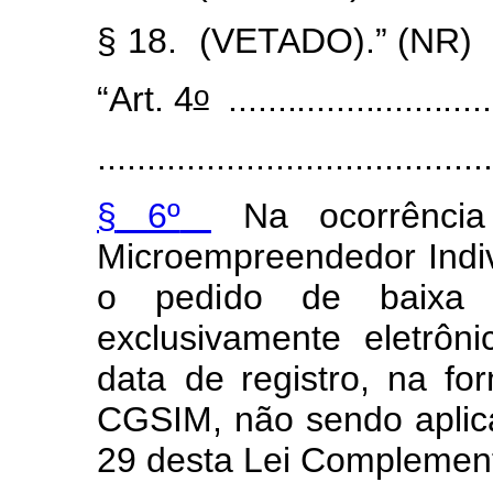
§
18.
(VETADO).” (NR)
o
“Art.
4
............................
.......................................
§
6º
Na
oc
o
rrênci
Micro
e
mpreende
d
or Indi
o
ped
i
do
de
baixa
e
x
clusiv
a
m
e
nte eletrôni
da
t
a
de registro, na
f
o
CGSIM, n
ã
o sen
d
o aplic
29
desta
L
ei
C
o
m
pl
e
ment