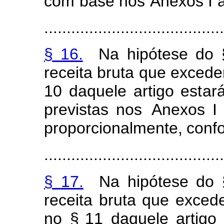
co
m
base
nos
Anexos
I
........................................
§
16.
Na
hip
ó
tese do
receita
bru
t
a
que excede
10
da
q
uele
artigo
es
t
ar
previst
a
s nos
An
e
xos I
pr
o
po
r
ciona
l
m
ent
e
,
con
f
........................................
§
17.
Na
hip
ó
tese do
receita
bru
t
a
que exced
no
§
1
1
daquele
a
r
tigo