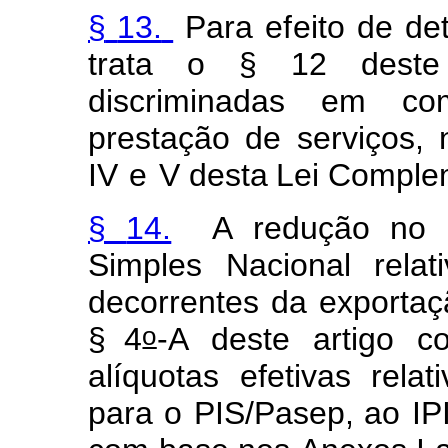
§
13.
Para
e
f
eito
de
d
e
tra
t
a
o
§
12 deste
discr
i
m
inad
a
s
em
c
o
prestação
d
e
se
r
viços,
IV
e
V desta
Lei
Co
m
pl
e
§
14.
A
redução
no
S
i
mples
N
a
cional relat
decor
r
entes
da
exportaç
o
§ 4
-A
deste
ar
t
igo
co
alíquo
t
as
e
f
etivas
relat
i
para
o
P
IS/Pa
s
e
p
, ao
IPI