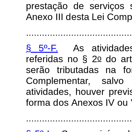
p
r
estação
de
serviç
o
s
Anexo
III
d
esta
Lei C
o
m
........................................
§
5
º
-F.
As
at
i
vidade
o
re
f
eridas no
§
2
do art
serão
tr
i
bu
t
adas
na
f
o
C
o
m
pl
em
entar,
salvo
ati
v
idad
e
s, houver
prev
i
f
or
m
a
d
os
Ane
x
os
IV
ou
........................................