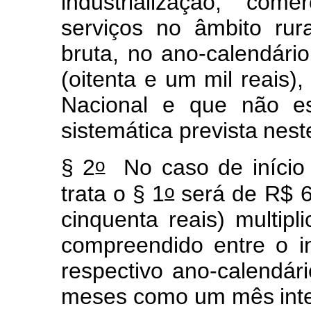
in
d
ustria
l
i
z
aç
ã
o, c
o
m
er
ser
v
iç
o
s
no
âmbito
rur
bruta, no ano-calendário
(oitenta
e
u
m
m
i
l
reai
s
),
Nacional e
q
u
e não
e
s
i
st
e
m
áti
c
a
p
revista
nest
o
§
2
No
caso
de início
o
trata
o
§
1
se
r
á de
R$
cin
qu
enta
reais)
m
ultip
l
i
co
m
p
r
eendido
e
n
tre
o
i
respectivo
a
no
-calendári
m
es
es c
o
m
o
u
m
mês
int