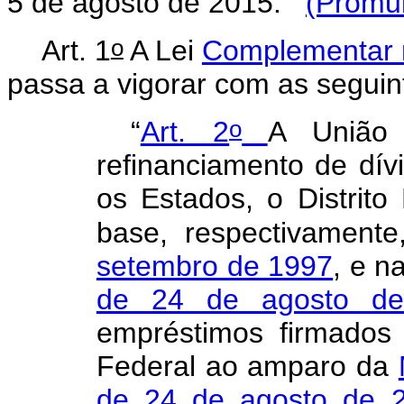
5 de agosto de 2015:
(Promu
o
Art. 1
A Lei
Complementar 
passa a vigorar com as seguin
o
“
Art. 2
A União 
refinanciamento de dív
os Estados, o Distrito
base, respectivament
setembro de 1997
, e n
de 24 de agosto d
empréstimos firmados
Federal ao amparo da
de 24 de agosto de 