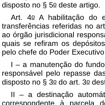
o
disposto no § 5
deste artigo.
o
Art. 4
A habilitação do 
transferências referidas no art
ao órgão jurisdicional respons
quais se refiram os depósit
pelo chefe do Poder Executivo
I – a manutenção do fundo 
responsável pelo repasse da
o
o
disposto no § 3
do art. 3
des
II – a destinação automá
correspondente à parcela d