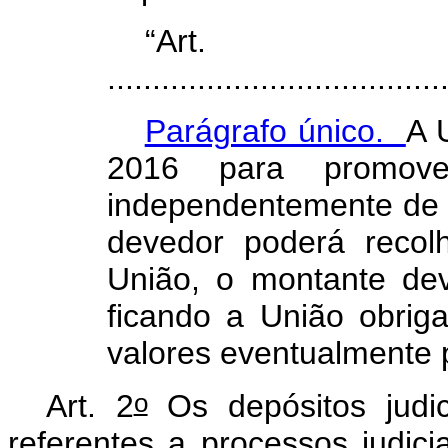
“A
.....................................
Parágrafo único.
A 
2016 para promover
independentemente de 
devedor poderá recol
União, o montante dev
ficando a União obrig
valores eventualmente 
o
Art. 2
Os depósitos judic
referentes a processos judicia