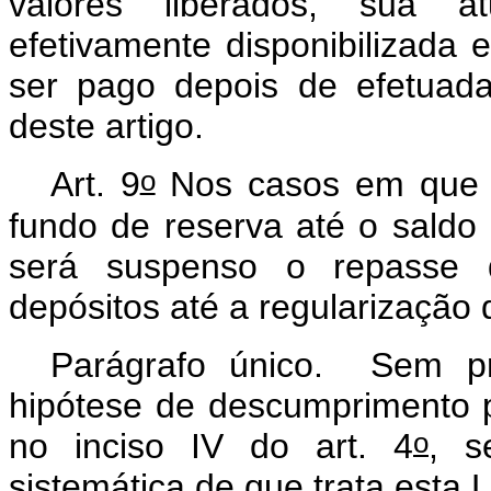
valores liberados, sua at
efetivamente disponibilizada 
ser pago depois de efetuad
deste artigo.
o
Art. 9
Nos casos em que o
fundo de reserva até o saldo
será suspenso o repasse d
depósitos até a regularização 
Parágrafo único. Sem p
hipótese de descumprimento p
o
no inciso IV do art. 4
, s
sistemática de que trata esta