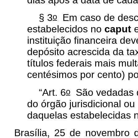
o
§ 3
Em caso de desc
estabelecidos no
caput
e
instituição financeira dev
depósito acrescida da tax
títulos federais mais mult
centésimos por cento) por
o
“Art. 6
São vedadas qu
do órgão jurisdicional ou 
daquelas estabelecidas 
Brasília, 25 de novembro 