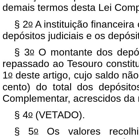
demais termos desta Lei Com
o
§ 2
A instituição financeira
depósitos judiciais e os depósi
o
§ 3
O montante dos depósi
repassado ao Tesouro constitu
o
1
deste artigo, cujo saldo não
cento) do total dos depósito
Complementar, acrescidos da r
o
§ 4
(VETADO).
o
§ 5
Os valores recolh