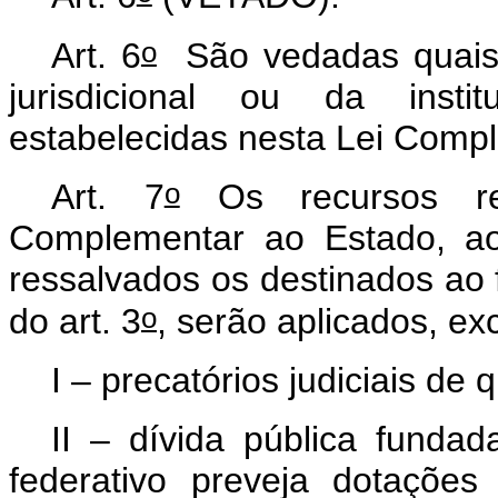
o
Art. 6
São vedadas quaisq
jurisdicional ou da insti
estabelecidas nesta Lei Com
o
Art. 7
Os recursos re
Complementar ao Estado, ao 
ressalvados os destinados ao 
o
do art. 3
, serão aplicados, e
I – precatórios judiciais de
II – dívida pública fundad
federativo preveja dotaçõe