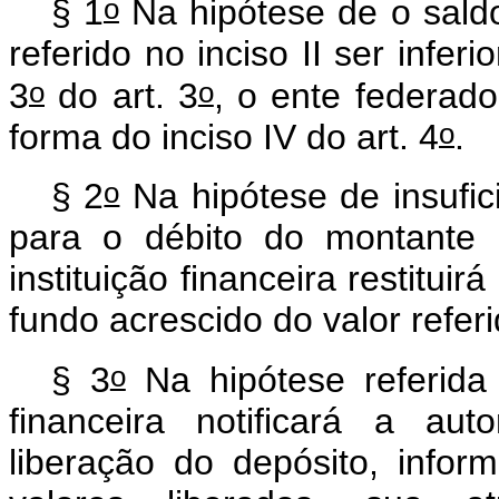
o
§ 1
Na hipótese de o saldo
referido no inciso II ser infer
o
o
3
do art. 3
, o ente federado
o
forma do inciso IV do art. 4
.
o
§ 2
Na hipótese de insufic
para o débito do montante 
instituição financeira restitui
fundo acrescido do valor referi
o
§ 3
Na hipótese referida
financeira notificará a au
liberação do depósito, info