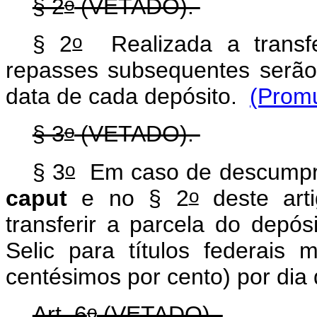
o
§ 2
(VETADO).
o
§ 2
Realizada a transf
repasses subsequentes serão
data de cada depósito.
(Prom
o
§ 3
(VETADO).
o
§ 3
Em caso de descumpri
o
caput
e no § 2
deste arti
transferir a parcela do depós
Selic para títulos federais 
centésimos por cento) por dia
o
Art. 6
(VETADO).