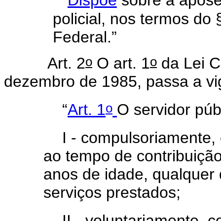
“
Dispõe
sobre a aposen
policial, nos termos do 
Federal.”
o
o
Art. 2
O art. 1
da Lei 
dezembro de 1985, passa a vi
o
“
Art. 1
O servidor púb
I - compulsoriamente,
ao tempo de contribuição
anos de idade, qualquer 
serviços prestados;
II - voluntariamente, 