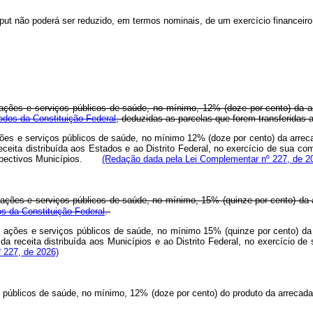
put
não poderá ser reduzido, em termos nominais, de um exercício financeiro 
ações e serviços públicos de saúde, no mínimo, 12% (doze por cento) da 
 todos da Constituição Federal
, deduzidas as parcelas que forem transferidas 
ações e serviços públicos de saúde, no mínimo 12% (doze por cento) da arre
eceita distribuída aos Estados e ao Distrito Federal, no exercício de sua co
respectivos Municípios.
(Redação dada pela Lei Complementar nº 227, de 2
ações e serviços públicos de saúde, no mínimo, 15% (quinze por cento) da
dos da Constituição Federal
.
 em ações e serviços públicos de saúde, no mínimo 15% (quinze por cento) d
 da receita distribuída aos Municípios e ao Distrito Federal, no exercício d
 227, de 2026)
s públicos de saúde, no mínimo, 12% (doze por cento) do produto da arreca