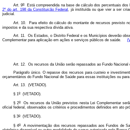
o
Art. 9
Está compreendida na base de cálculo dos percentuais dos Es
2º do art. 198 da Constituição Federal
, já instituída ou que vier a ser c
judicial.
Art. 10. Para efeito do cálculo do montante de recursos previsto n
impostos e da sua respectiva dívida ativa.
Art. 11. Os Estados, o Distrito Federal e os Municípios deverão obs
Complementar para aplicação em ações e serviços públicos de saúde.
(
Art. 12. Os recursos da União serão repassados ao Fundo Nacional 
Parágrafo único. O repasse dos recursos para custeio e investimento
orçamentários do Fundo Nacional de Saúde para essas instituições ou par
Art. 13. (VETADO).
o
§ 1
(VETADO).
o
§ 2
Os recursos da União previstos nesta Lei Complementar serão 
oficial federal, observados os critérios e procedimentos definidos em ato 
o
§ 3
(VETADO).
o
§ 4
A movimentação dos recursos repassados aos Fundos de Saúde 
eletrônica disponível ou outra modalidade de saque autorizada pelo Banco C