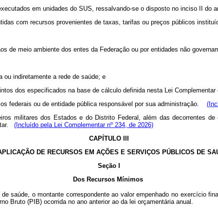
executados em unidades do SUS, ressalvando-se o disposto no inciso II do ar
das com recursos provenientes de taxas, tarifas ou preços públicos instituíd
rgãos de meio ambiente dos entes da Federação ou por entidades não governa
eta ou indiretamente a rede de saúde; e
intos dos especificados na base de cálculo definida nesta Lei Complementar 
ários federais ou de entidade pública responsável por sua administração.
(In
iros militares dos Estados e do Distrito Federal, além das decorrentes de
ntar.
(Incluído pela Lei Complementar nº 234, de 2026)
CAPÍTULO III
APLICAÇÃO DE RECURSOS EM AÇÕES E SERVIÇOS PÚBLICOS DE S
Seção I
Dos Recursos Mínimos
de saúde, o montante correspondente ao valor empenhado no exercício finan
no Bruto (PIB) ocorrida no ano anterior ao da lei orçamentária anual.