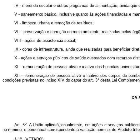
IV - merenda escolar e outros programas de alimentação, ainda que 
V - saneamento básico, inclusive quanto às ações financiadas e manti
VI - limpeza urbana e remoção de resíduos;
VII - preservação e correção do meio ambiente, realizadas pelos ó
VIII - ações de assistência social;
IX - obras de infraestrutura, ainda que realizadas para beneficiar dir
X - ações e serviços públicos de saúde custeados com recursos dist
XI – remuneração de pessoal ativo e inativo dos hospitais universit
XII – remuneração de pessoal ativo e inativo dos corpos de bombe
condições previstas no inciso XIV do
caput
do art. 3° desta Lei Compleme
DA 
o
Art. 5
A União aplicará, anualmente, em ações e serviços públicos 
no mínimo, o percentual correspondente à variação nominal do Produto Inter
o
§ 1
(VETADO).