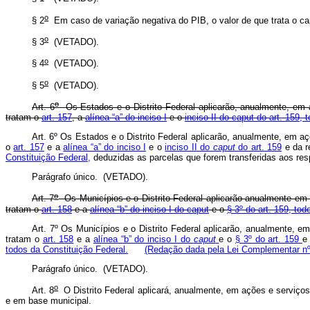
o
§ 2
Em caso de variação negativa do PIB, o valor de que trata o
ca
o
§ 3
(VETADO).
o
§ 4
(VETADO).
o
§ 5
(VETADO).
o
Art. 6
Os Estados e o Distrito Federal aplicarão, anualmente, em 
tratam o
art. 157
, a
alínea “a” do inciso I
e o
inciso II do caput do art. 159,
Art. 6º Os Estados e o Distrito Federal aplicarão, anualmente, em 
o
art. 157
e a
alínea “a” do inciso I
e o
inciso II do
caput
do art. 159
e da r
Constituição Federal,
deduzidas as parcelas que forem transferidas aos 
Parágrafo único. (VETADO).
o
Art. 7
Os Municípios e o Distrito Federal aplicarão anualmente em 
tratam o
art. 158
e a
alínea “b” do inciso I do caput
e o
§ 3º do art. 159, to
Art. 7º Os Municípios e o Distrito Federal aplicarão, anualmente,
tratam o
art. 158
e a
alínea “b” do inciso I do
caput
e o
§ 3º do art. 159
e
todos da Constituição Federal.
(Redação dada pela Lei Complementar nº
Parágrafo único. (VETADO).
o
Art. 8
O Distrito Federal aplicará, anualmente, em ações e serviço
e em base municipal.