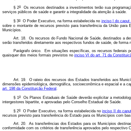
o
§ 2
Os recursos destinados a investimentos terão sua programação 
serviços públicos de saúde e garantir a integralidade da atenção à saúde.
o
§ 3
O Poder Executivo, na forma estabelecida no
inciso I do
caput
sobre o montante de recursos previsto para transferência da União para
Municípios.
Art. 18. Os recursos do Fundo Nacional de Saúde, destinados a des
serão transferidos diretamente aos respectivos fundos de saúde, de forma 
Parágrafo único. Em situações específicas, os recursos federais p
quaisquer dos meios formais previstos no
inciso VI do art. 71 da Constituiç
Art. 19. O rateio dos recursos dos Estados transferidos aos Munic
dimensões epidemiológica, demográfica, socioeconômica e espacial e a ca
art. 198 da Constituição Federal
.
o
§ 1
Os Planos Estaduais de Saúde deverão explicitar a metodologi
intergestores bipartite, e aprovadas pelo Conselho Estadual de Saúde.
o
§ 2
O Poder Executivo, na forma estabelecida no
inciso II do cap
recursos previsto para transferência do Estado para os Municípios com ba
Art. 20. As transferências dos Estados para os Municípios destina
conformidade com os critérios de transferência aprovados pelo respectivo