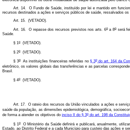
Art. 14. O Fundo de Saúde, instituído por lei e mantido em funcion
recursos destinados a ações e serviços públicos de saúde, ressalvados os
Art. 15. (VETADO).
o
o
Art. 16.
O repasse dos recursos previstos nos arts. 6
a 8
será fe
Saúde.
o
§ 1
(VETADO).
o
§ 2
(VETADO).
o
o
§ 3
As instituições financeiras referidas no
§ 3
do art. 164 da Con
eletrônico, os valores globais das transferências e as parcelas correspon
Brasil.
o
§ 4
(VETADO).
Art. 17. O rateio dos recursos da União vinculados a ações e servi
saúde da população, as dimensões epidemiológica, demográfica, socioecon
o
de forma a atender os objetivos do
inciso II do § 3
do art. 198 da Constitui
o
§ 1
O Ministério da Saúde definirá e publicará, anualmente, utiliz
Estado, ao Distrito Federal e a cada Município para custeio das ações e s