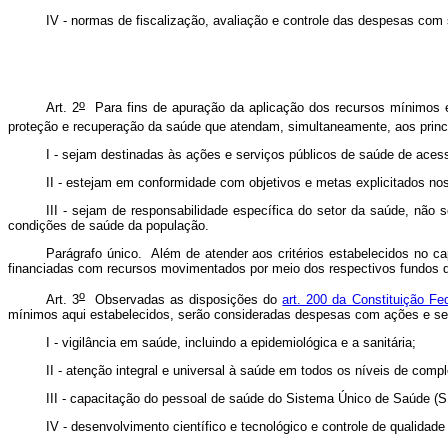
IV - normas de fiscalização, avaliação e controle das despesas com sa
o
Art. 2
Para fins de apuração da aplicação dos recursos mínimos e
proteção e recuperação da saúde que atendam, simultaneamente, aos princ
I - sejam destinadas às ações e serviços públicos de saúde de acesso 
II - estejam em conformidade com objetivos e metas explicitados n
III - sejam de responsabilidade específica do setor da saúde, não 
condições de saúde da população.
Parágrafo único. Além de atender aos critérios estabelecidos no
ca
financiadas com recursos movimentados por meio dos respectivos fundos 
o
Art. 3
Observadas as disposições do
art. 200 da Constituição Fed
mínimos aqui estabelecidos, serão consideradas despesas com ações e ser
I - vigilância em saúde, incluindo a epidemiológica e a sanitária;
II - atenção integral e universal à saúde em todos os níveis de compl
III - capacitação do pessoal de saúde do Sistema Único de Saúde (
IV - desenvolvimento científico e tecnológico e controle de qualidad