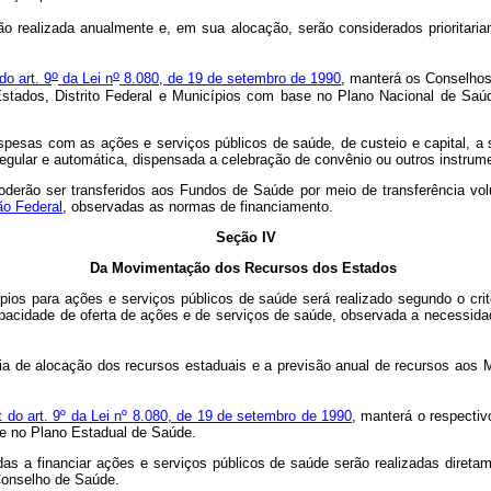
realizada anualmente e, em sua alocação, serão considerados prioritariam
o
o
do art. 9
da Lei n
8.080, de 19 de setembro de 1990
, manterá os Conselhos
 Estados, Distrito Federal e Municípios com base no Plano Nacional de Sa
pesas com as ações e serviços públicos de saúde, de custeio e capital, a s
regular e automática, dispensada a celebração de convênio ou outros instrume
oderão ser transferidos aos Fundos de Saúde por meio de transferência vol
ão Federal
, observadas as normas de financiamento.
Seção IV
Da Movimentação dos Recursos dos Estados
ípios para ações e serviços públicos de saúde será realizado segundo o cr
pacidade de oferta de ações e de serviços de saúde, observada a necessidad
a de alocação dos recursos estaduais e a previsão anual de recursos aos M
ut do art. 9º da Lei nº 8.080, de 19 de setembro de 1990
, manterá o respecti
se no Plano Estadual de Saúde.
das a financiar ações e serviços públicos de saúde serão realizadas diret
 Conselho de Saúde.