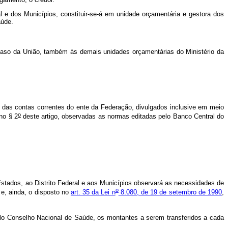
l e dos Municípios, constituir-se-á em unidade orçamentária e gestora dos
aúde.
caso da União, também às demais unidades orçamentárias do Ministério da
s das contas correntes do ente da Federação, divulgados inclusive em meio
o
no § 2
deste artigo, observadas as normas editadas pelo Banco Central do
Estados, ao Distrito Federal e aos Municípios observará as necessidades de
o
e, ainda, o disposto no
art. 35 da Lei n
8.080, de 19 de setembro de 1990
,
pelo Conselho Nacional de Saúde, os montantes a serem transferidos a cada