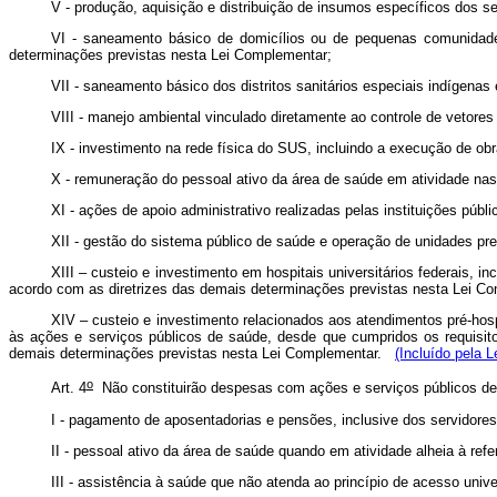
V - produção, aquisição e distribuição de insumos específicos dos
VI - saneamento básico de domicílios ou de pequenas comunidade
determinações previstas nesta Lei Complementar;
VII - saneamento básico dos distritos sanitários especiais indígen
VIII - manejo ambiental vinculado diretamente ao controle de vetore
IX - investimento na rede física do SUS, incluindo a execução de o
X - remuneração do pessoal ativo da área de saúde em atividade nas 
XI - ações de apoio administrativo realizadas pelas instituições pú
XII - gestão do sistema público de saúde e operação de unidades pre
XIII – custeio e investimento em hospitais universitários federais,
acordo com as diretrizes das demais determinações previstas nesta Lei 
XIV – custeio e investimento relacionados aos atendimentos pré-hosp
às ações e serviços públicos de saúde, desde que cumpridos os requisit
demais determinações previstas nesta Lei Complementar.
(Incluído pela 
o
Art. 4
Não constituirão despesas com ações e serviços públicos de 
I - pagamento de aposentadorias e pensões, inclusive dos servidore
II - pessoal ativo da área de saúde quando em atividade alheia à refe
III - assistência à saúde que não atenda ao princípio de acesso univ