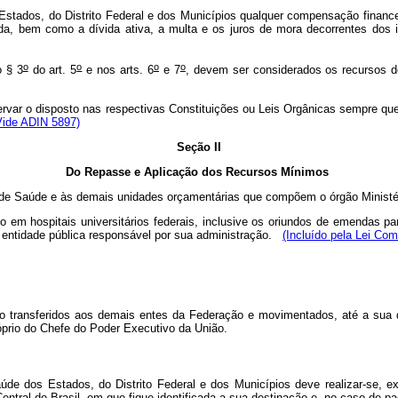
tados, do Distrito Federal e dos Municípios qualquer compensação financeir
riada, bem como a dívida ativa, a multa e os juros de mora decorrentes do
o
o
o
o
o § 3
do art. 5
e nos arts. 6
e 7
, devem ser considerados os recursos de
ervar o disposto nas respectivas Constituições ou Leis Orgânicas sempre que
Vide ADIN 5897)
Seção II
Do Repasse e Aplicação dos Recursos Mínimos
de Saúde e às demais unidades orçamentárias que compõem o órgão Ministér
 em hospitais universitários federais, inclusive os oriundos de emendas pa
a entidade pública responsável por sua administração.
(Incluído pela Lei Co
transferidos aos demais entes da Federação e movimentados, até a sua des
próprio do Chefe do Poder Executivo da União.
dos Estados, do Distrito Federal e dos Municípios deve realizar-se, exc
entral do Brasil, em que fique identificada a sua destinação e, no caso de p