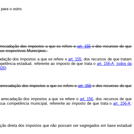
para o outro.
arrecadação dos impostos a que se refere o
art. 155
e dos recursos de que
aos respectivos Municípios.
cadação dos impostos a que se refere o
art. 155
, dos recursos de que tratam
mpetência estadual, referente ao imposto de que trata o
art. 156-A, todos da
026)
 arrecadação dos impostos a que se refere o
art. 156
e dos recursos de que
a arrecadação dos impostos a que se refere o
art. 156
, dos recursos de que
e sua competência municipal, referente ao imposto de que trata o
art. 156-A,
dação direta dos impostos que não possam ser segregados em base estadual