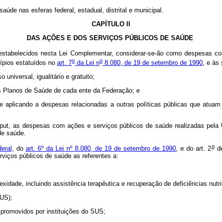
úde nas esferas federal, estadual, distrital e municipal.
CAPÍTULO II
DAS AÇÕES E DOS SERVIÇOS PÚBLICOS DE SAÚDE
stabelecidos nesta Lei Complementar, considerar-se-ão como despesas co
o
o
ípios estatuídos no
art. 7
da Lei n
8.080, de 19 de setembro de 1990
, e às
universal, igualitário e gratuito;
os Planos de Saúde de cada ente da Federação; e
se aplicando a despesas relacionadas a outras políticas públicas que atua
put
, as despesas com ações e serviços públicos de saúde realizadas pela U
de saúde.
o
eral,
do
art. 6º da Lei nº 8.080, de 19 de setembro de 1990
, e do art. 2
de
viços públicos de saúde as referentes a:
exidade, incluindo assistência terapêutica e recuperação de deficiências nutr
SUS);
e promovidos por instituições do SUS;