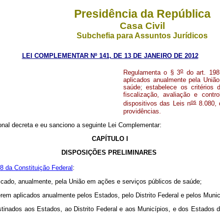
Presidência da República
Casa Civil
Subchefia para Assuntos Jurídicos
LEI COMPLEMENTAR Nº 141, DE 13 DE JANEIRO DE 2012
o
Regulamenta o § 3
do art. 198
aplicados anualmente pela União
saúde; estabelece os critérios
fiscalização, avaliação e con
os
dispositivos das Leis n
8.080, 
providências.
nal decreta e eu sanciono a seguinte Lei Complementar:
CAPÍTULO I
DISPOSIÇÕES PRELIMINARES
98 da Constituição Federal
:
licado, anualmente, pela União em ações e serviços públicos de saúde;
erem aplicados anualmente pelos Estados, pelo Distrito Federal e pelos Muni
destinados aos Estados, ao Distrito Federal e aos Municípios, e dos Estados