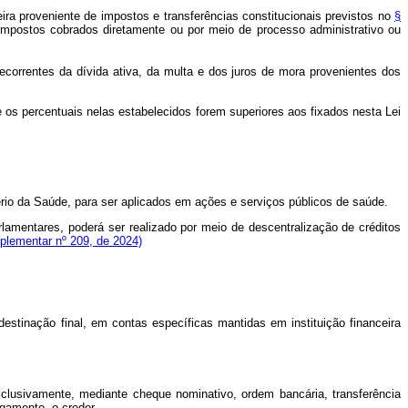
a proveniente de impostos e transferências constitucionais previstos no
§
s impostos cobrados diretamente ou por meio de processo administrativo ou
correntes da dívida ativa, da multa e dos juros de mora provenientes dos
 os percentuais nelas estabelecidos forem superiores aos fixados nesta Lei
io da Saúde, para ser aplicados em ações e serviços públicos de saúde.
rlamentares, poderá ser realizado por meio de descentralização de créditos
mplementar nº 209, de 2024)
tinação final, em contas específicas mantidas em instituição financeira
lusivamente, mediante cheque nominativo, ordem bancária, transferência
agamento, o credor.