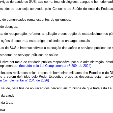
 serviços de saúde do SUS, tais como: imunobiológicos, sangue e hemoderi
s, desde que seja aprovado pelo Conselho de Saúde do ente da Federaçã
as e de comunidades remanescentes de quilombos;
s de doenças;
bras de recuperação, reforma, ampliação e construção de estabelecimentos p
ações de que trata este artigo, incluindo os encargos sociais;
blicas do SUS e imprescindíveis à execução das ações e serviços públicos de
stadoras de serviços públicos de saúde.
 inclusive por meio de entidade pública responsável por sua administração, 
Complementar.
(Incluído pela Lei Complementar nº 209, de 2024)
italares realizados pelos corpos de bombeiros militares dos Estados e do Di
os a serem definidos pelo Poder Executivo e que as despesas sejam aprov
Lei Complementar nº 234, de 2026)
saúde, para fins de apuração dos percentuais mínimos de que trata esta Le
s da saúde;
rida área;
ersal;