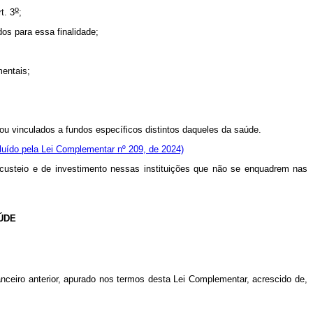
o
t. 3
;
os para essa finalidade;
mentais;
ou vinculados a fundos específicos distintos daqueles da saúde.
cluído pela Lei Complementar nº 209, de 2024)
 custeio e de investimento nessas instituições que não se enquadrem nas
AÚDE
ceiro anterior, apurado nos termos desta Lei Complementar, acrescido de,