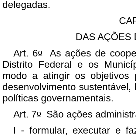
delegadas.
CAP
DAS AÇÕES
o
Art. 6
As ações de cooper
Distrito Federal e os Munic
modo a atingir os objetivos 
desenvolvimento sustentável,
políticas governamentais.
o
Art. 7
São ações administr
I - formular, executar e f