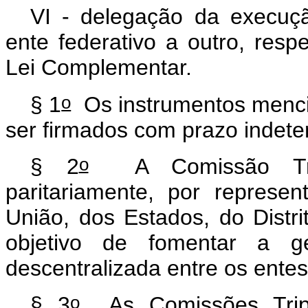
VI - delegação da execuç
ente federativo a outro, respe
Lei Complementar.
o
§ 1
Os instrumentos mencio
ser firmados com prazo indet
o
§ 2
A Comissão Tripa
paritariamente, por represe
União, dos Estados, do Distr
objetivo de fomentar a ge
descentralizada entre os entes
o
§ 3
As Comissões Tripar