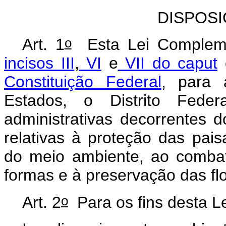
DISPOSI
o
Art. 1
Esta Lei Complemen
incisos III
,
VI
e
VII do caput
Constituição Federal
, para 
Estados, o Distrito Fede
administrativas decorrentes
relativas à proteção das pais
do meio ambiente, ao comba
formas e à preservação das flo
o
Art. 2
Para os fins desta L