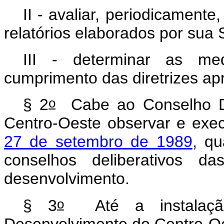
II - avaliar, periodicament
relatórios elaborados por sua 
III - determinar as me
cumprimento das diretrizes ap
o
§ 2
Cabe ao Conselho De
Centro-Oeste observar e exe
27 de setembro de 1989
, qu
conselhos deliberativos da
desenvolvimento.
o
§ 3
Até a instalação
Desenvolvimento do Centro-Oes