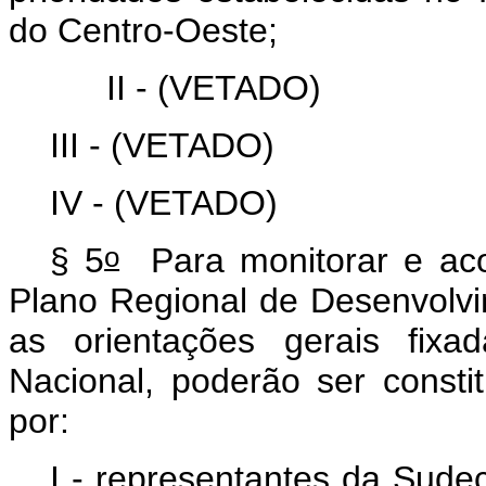
do Centro-Oeste;
II -
(VETADO)
III -
(VETADO)
IV -
(VETADO)
o
§ 5
Para monitorar e acom
Plano Regional de Desenvolv
as orientações gerais fixa
Nacional, poderão ser consti
por:
I - representantes da Sude