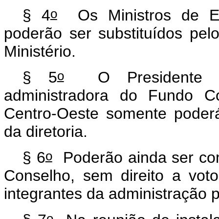
o
§ 4
Os Ministros de Es
poderão ser substituídos pelo
Ministério.
o
§ 5
O Presidente da i
administradora do Fundo Co
Centro-Oeste somente poderá
da diretoria.
o
§ 6
Poderão ainda ser conv
Conselho, sem direito a voto
integrantes da administração p
o