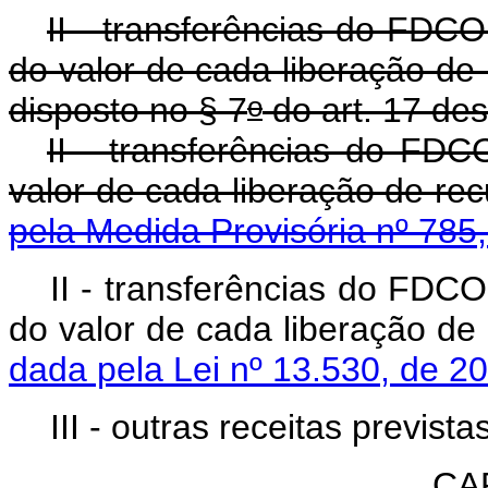
II - transferências do FDCO
do valor de cada liberação de
o
disposto no § 7
do art. 17 des
II - transferências do FDC
valor de cada liberaç
pela Medida Provisória nº 785
II - transferências do FDCO
do valor de cada lib
dada pela Lei nº 13.530, de 2
III - outras receitas prevista
CAP