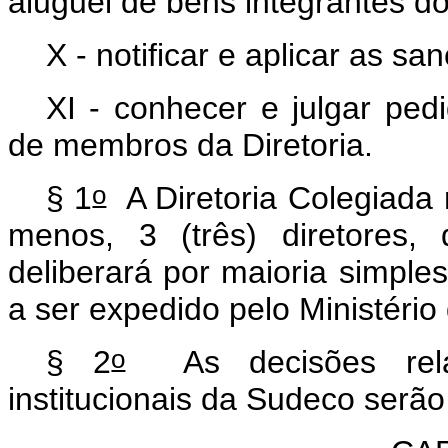
aluguel de bens integrantes d
X - notificar e aplicar as sa
XI - conhecer e julgar ped
de membros da Diretoria.
o
§ 1
A Diretoria Colegiada 
menos, 3 (três) diretores,
deliberará por maioria simple
a ser expedido pelo Ministério
o
§ 2
As decisões rela
institucionais da Sudeco serão