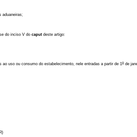
s aduaneiras;
ese do inciso V do
caput
deste artigo:
o
s ao uso ou consumo do estabelecimento, nele entradas a partir de 1
de jane
R)