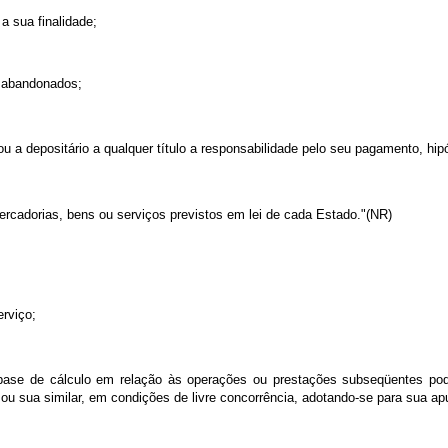
a sua finalidade;
u abandonados;
 ou a depositário a qualquer título a responsabilidade pelo seu pagamento, hi
ercadorias, bens ou serviços previstos em lei de cada Estado."(NR)
rviço;
base de cálculo em relação às operações ou prestações subseqüentes pode
ou sua similar, em condições de livre concorrência, adotando-se para sua ap