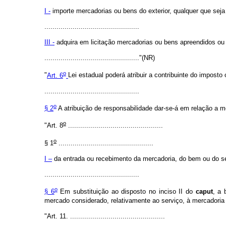
I -
importe mercadorias ou bens do exterior, qualquer que seja 
...............................................
III -
adquira em licitação mercadorias ou bens apreendidos o
..............................................."(NR)
o
"
Art. 6
Lei estadual poderá atribuir a contribuinte do imposto
...............................................
o
§ 2
A atribuição de responsabilidade dar-se-á em relação a m
o
"Art. 8
...............................................
o
§ 1
...............................................
I –
da entrada ou recebimento da mercadoria, do bem ou do se
...............................................
o
§ 6
Em substituição ao disposto no inciso II do
caput
, a 
mercado considerado, relativamente ao serviço, à mercadoria 
"Art. 11. ...............................................