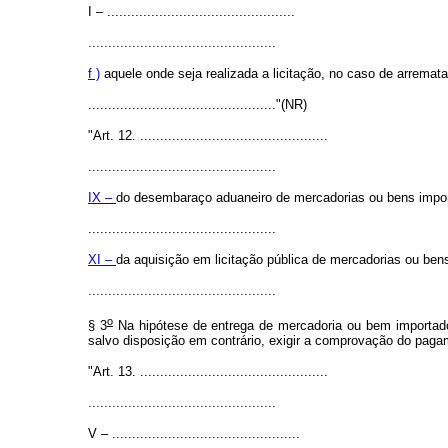
I – ...............................................
...............................................
f )
aquele onde seja realizada a licitação, no caso de arrema
..............................................."(NR)
"Art. 12. ...............................................
...............................................
IX –
do desembaraço aduaneiro de mercadorias ou bens import
...............................................
XI –
da aquisição em licitação pública de mercadorias ou ben
...............................................
o
§ 3
Na hipótese de entrega de mercadoria ou bem importado
salvo disposição em contrário, exigir a comprovação do paga
"Art. 13. ...............................................
...............................................
V – ...............................................