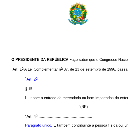
O PRESIDENTE DA REPÚBLICA
Faço saber que o Congresso Nacion
o
o
Art. 1
A Lei Complementar n
87, de 13 de setembro de 1996, passa 
o
"
Art. 2
...............................................
o
§ 1
...............................................
I – sobre a entrada de mercadoria ou bem importados do exterio
..............................................."(NR)
o
"Art. 4
...............................................
Parágrafo único
. É também contribuinte a pessoa física ou ju