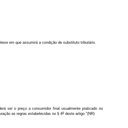
pótese em que assumirá a condição de substituto tributário.
rá ser o preço a consumidor final usualmente praticado no
o
uração as regras estabelecidas no § 4
deste artigo."(NR)