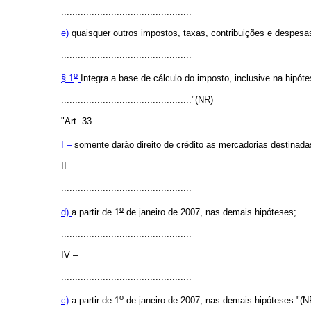
...............................................
e)
quaisquer outros impostos, taxas, contribuições e despesa
...............................................
o
§ 1
Integra a base de cálculo do imposto, inclusive na hipót
..............................................."(NR)
"Art. 33. ...............................................
I –
somente darão direito de crédito as mercadorias destinada
II – ...............................................
...............................................
o
d)
a partir de 1
de janeiro de 2007, nas demais hipóteses;
...............................................
IV – ...............................................
...............................................
o
c)
a partir de 1
de janeiro de 2007, nas demais hipóteses."(N