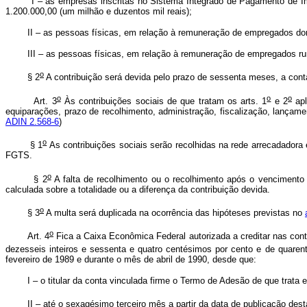
I – as empresas inscritas no Sistema Integrado de Pagamento de Impo
1.200.000,00 (um milhão e duzentos mil reais);
II – as pessoas físicas, em relação à remuneração de empregados do
III – as pessoas físicas, em relação à remuneração de empregados rurais,
o
§ 2
A contribuição será devida pelo prazo de sessenta meses, a conta
o
o
o
Art. 3
Às contribuições sociais de que tratam os arts. 1
e 2
apl
equiparações, prazo de recolhimento, administração, fiscalização, lança
ADIN 2.568-6
)
o
§ 1
As contribuições sociais serão recolhidas na rede arrecadadora
FGTS.
o
§
2
A falta de recolhimento ou o recolhimento após o venciment
calculada sobre a totalidade ou a diferença da contribuição devida.
o
§ 3
A multa será duplicada na ocorrência das hipóteses previstas no
o
Art. 4
Fica a Caixa Econômica Federal autorizada a creditar nas con
dezesseis inteiros e sessenta e quatro centésimos por cento e de quarent
fevereiro de 1989 e durante o mês de abril de 1990, desde que:
I – o titular da conta vinculada firme o Termo de Adesão de que trata 
II – até o sexagésimo terceiro mês a partir da data de publicação desta 