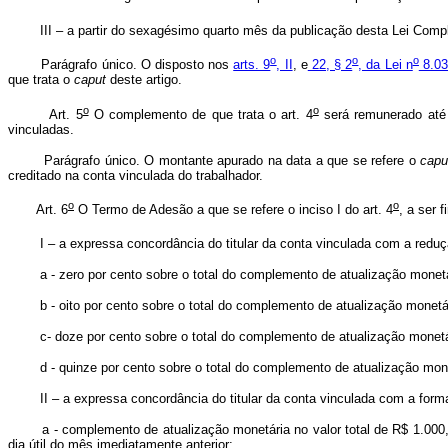
III – a partir do sexagésimo quarto mês da publicação desta Lei Compleme
o
o
o
Parágrafo único. O disposto nos
arts. 9
, II
, e
22, § 2
, da Lei n
8.03
que trata o
caput
deste artigo.
o
o
Art. 5
O complemento de que trata o art. 4
será remunerado até 
vinculadas.
Parágrafo único. O montante apurado na data a que se refere o
cap
creditado na conta vinculada do trabalhador.
o
o
Art. 6
O Termo de Adesão a que se refere o inciso I do art. 4
, a ser 
I – a expressa concordância do titular da conta vinculada com a redu
a - zero por cento sobre o total do complemento de atualização monetária
b - oito por cento sobre o total do complemento de atualização monetária 
c- doze por cento sobre o total do complemento de atualização monetária 
d - quinze por cento sobre o total do complemento de atualização monetár
II – a expressa concordância do titular da conta vinculada com a forma e
a - complemento de atualização monetária no valor total de R$ 1.000,00 
dia útil do mês imediatamente anterior;