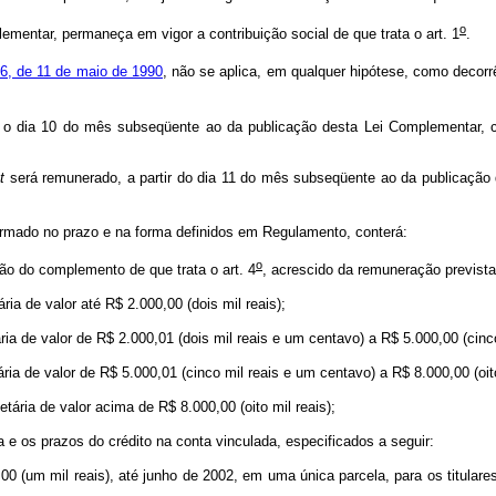
o
ntar, permaneça em vigor a contribuição social de que trata o art. 1
. 
6, de 11 de maio de 1990
, não se aplica, em qualquer hipótese, como decor
o dia 10 do mês subseqüente ao da publicação desta Lei Complementar, c
ut
será remunerado, a partir do dia 11 do mês subseqüente ao da publicação
firmado no prazo e na forma definidos em Regulamento, conterá:
o
ção do complemento de que trata o art. 4
, acrescido da remuneração previst
 de valor até R$ 2.000,00 (dois mil reais);
de valor de R$ 2.000,01 (dois mil reais e um centavo) a R$ 5.000,00 (cinco 
de valor de R$ 5.000,01 (cinco mil reais e um centavo) a R$ 8.000,00 (oito 
ia de valor acima de R$ 8.000,00 (oito mil reais);
 os prazos do crédito na conta vinculada, especificados a seguir:
(um mil reais), até junho de 2002, em uma única parcela, para os titulare