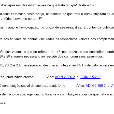
 dos repasses das informações de que trata o
caput
deste artigo.
ladas com base neste artigo, os bancos de que trata o
caput
sujeitam-se a
o
itérios previstos no art. 5
.
aminarão e homologarão, no prazo de sessenta dias, a contar da publicaçã
gará aos titulares de contas vinculadas os respectivos valores dos compleme
o
ção dos valores a que se refere o art. 4
, nos prazos e nas condições estabe
o
o
1
e 2
e aquele necessário ao resgate dos compromissos assumidos.
001, 2002 e 2003 assegurarão destinação integral ao FGTS de valor equivalen
licação, produzindo efeitos: (Vide:
ADIN 2.556-2
e
ADIN 2.568-6
)
o
contribuição social de que trata o art. 1
; e (Vide:
ADIN 2.556-2
e
A
 início de sua vigência, no tocante à contribuição social de que trata o art
lica.