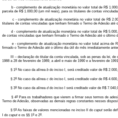
b - complemento de atualização monetária no valor total de R$ 1.000,01 
parcela de R$ 1.000,00 (um mil reais), para os titulares de contas vincula
c - complemento de atualização monetária no valor total de R$ 2.000,01
titulares de contas vinculadas que tenham firmado o Termo de Adesão até o 
d - complemento de atualização monetária no valor total de R$ 5.000,01 (c
de contas vinculadas que tenham firmado o Termo de Adesão até o último di
e - complemento de atualização monetária no valor total acima de R$ 8.0
firmado o Termo de Adesão até o último dia útil do mês imediatamente anter
III – declaração do titular da conta vinculada, sob as penas da lei, de 
1988 a 28 de fevereiro de 1989, a abril e maio de 1990 e a fevereiro de 1991
o
§ 1
No caso da alínea
b
do inciso I, será creditado valor de R$ 2.000,
o
§ 2
No caso da alínea
c
do inciso I, será creditado valor de R$ 4.600,
o
§ 3
No caso da alínea
d
do inciso I será creditado valor de R$ 7.040,
o
§ 4
Para os trabalhadores que vierem a firmar seus termos de ades
Termo de Adesão, observadas as demais regras constantes nesses disposit
o
§ 5
As faixas de valores mencionadas no inciso II do
caput
serão def
o
o
I do
caput
e os §§ 1
e 2
.