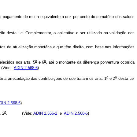
o pagamento de multa equivalente a dez por cento do somatório dos saldos
o desta Lei Complementar, o aplicativo a ser utilizado na validação das
ntos de atualização monetária a que têm direito, com base nas informações
o
o
lecidos nos arts. 5
e 6
, até o montante da diferença porventura ocorrida
 (Vide:
ADIN 2.568-6
)
o
o
te à arrecadação das contribuições de que tratam os arts. 1
e 2
desta Lei
DIN 2.568-6
)
o
. 2
. (Vide:
ADIN 2.556-2
e
ADIN 2.568-6
)