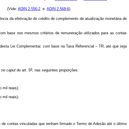
(Vide:
ADIN 2.556-2
e
ADIN 2.568-6
)
rência da efetivação do crédito de complemento de atualização monetária de
om base nos mesmos critérios de remuneração utilizados para as contas
 desta Lei Complementar, com base na Taxa Referencial – TR, até que seja
o
a no
caput
do art. 5
, nas seguintes proporções:
mil reais);
mil reais);
s de contas vinculadas que tenham firmado o Termo de Adesão até o último