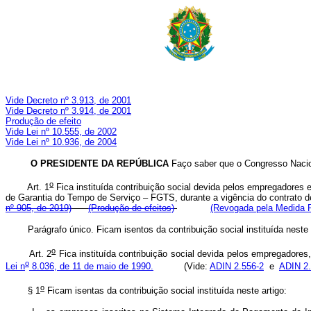
Vide Decreto nº 3.913, de 2001
Vide Decreto nº 3.914, de 2001
Produção de efeito
Vide Lei nº 10.555, de 2002
Vide Lei nº 10.936, de 2004
O PRESIDENTE DA REPÚBLICA
Faço saber que o Congresso Nacio
o
Art. 1
Fica instituída contribuição social devida pelos empregadores
de Garantia do Tempo de Serviço – FGTS, durante a vigência do contra
nº 905, de 2019)
(Produção de efeitos)
(Revogada pela Medida P
Parágrafo único. Ficam isentos da contribuição social instituída neste
o
Art. 2
Fica instituída contribuição social devida pelos empregadores
o
Lei n
8.036, de 11 de maio de 1990.
(Vide:
ADIN 2.556-2
e
ADIN 2.
o
§ 1
Ficam isentas da contribuição social instituída neste artigo: