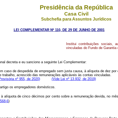
Presidência da República
Casa Civil
Subchefia para Assuntos Jurídicos
LEI COMPLEMENTAR Nº 110, DE 29 DE JUNHO DE 2001
Institui contribuições sociais
vinculadas do Fundo de Garantia
nal decreta e eu sanciono a seguinte Lei Complementar:
 em caso de despedida de empregado sem justa causa, à alíquota de dez por 
to de trabalho, acrescido das remunerações aplicáveis às contas vincul
rovisória nº 955, de 2020)
(Vide Lei nº 13.932, de 2019)
 artigo os empregadores domésticos.
, à alíquota de cinco décimos por cento sobre a remuneração devida, no mês a
568-6
)