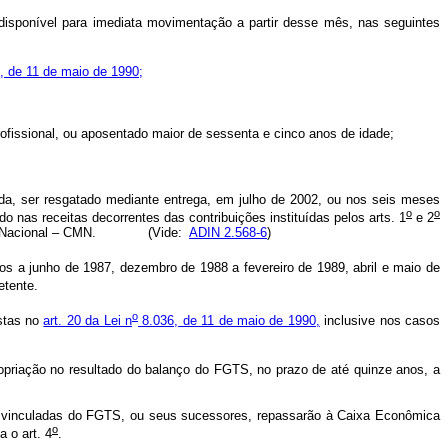
 disponível para imediata movimentação a partir desse mês, nas seguintes
, de 11 de maio de 1990;
rofissional, ou aposentado maior de sessenta e cinco anos de idade;
lada, ser resgatado mediante entrega, em julho de 2002, ou nos seis meses
o
o
nas receitas decorrentes das contribuições instituídas pelos arts. 1
e 2
netário Nacional – CMN. (Vide:
ADIN 2.568-6
)
vos a junho de 1987, dezembro de 1988 a fevereiro de 1989, abril e maio de
etente.
o
istas no
art. 20 da Lei n
8.036, de 11 de maio de 1990,
inclusive nos casos
ropriação no resultado do balanço do FGTS, no prazo de até quinze anos, a
s vinculadas do FGTS, ou seus sucessores, repassarão à Caixa Econômica
o
 o art. 4
.