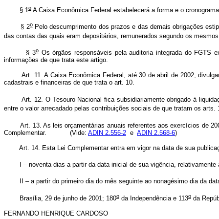
o
§ 1
A Caixa Econômica Federal estabelecerá a forma e o cronograma
o
§ 2
Pelo descumprimento dos prazos e das demais obrigações estipu
das contas das quais eram depositários, remunerados segundo os mesmos cr
o
§ 3
Os órgãos responsáveis pela auditoria integrada do FGTS ex
informações de que trata este artigo.
Art. 11. A Caixa Econômica Federal, até 30 de abril de 2002, divul
cadastrais e financeiras de que trata o art. 10.
Art. 12. O Tesouro Nacional fica subsidiariamente obrigado à liquida
entre o valor arrecadado pelas contribuições sociais de que tratam os arts. 
Art. 13. As leis orçamentárias anuais referentes aos exercícios de 2
Complementar. (Vide:
ADIN 2.556-2
e
ADIN 2.568-6
)
Art. 14. Esta Lei Complementar entra em vigor na data de sua pub
I – noventa dias a partir da data inicial de sua vigência, relativamente à 
II – a partir do primeiro dia do mês seguinte ao nonagésimo dia da data de
o
o
Brasília, 29 de junho de 2001; 180
da Independência e 113
da Repúb
FERNANDO HENRIQUE CARDOSO