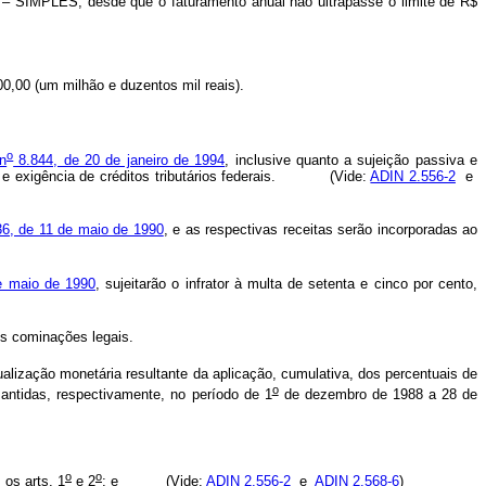
SIMPLES, desde que o faturamento anual não ultrapasse o limite de R$
,00 (um milhão e duzentos mil reais).
o
 n
8.844, de 20 de janeiro de 1994
, inclusive quanto a sujeição passiva e
ção e exigência de créditos tributários federais. (Vide:
ADIN 2.556-2
e
6, de 11 de maio de 1990
, e as respectivas receitas serão incorporadas ao
de maio de 1990
, sujeitarão o infrator à multa de setenta e cinco por cento,
is cominações legais.
lização monetária resultante da aplicação, cumulativa, dos percentuais de
o
mantidas, respectivamente, no período de 1
de dezembro de 1988 a 28 de
o
o
os arts. 1
e 2
; e (Vide:
ADIN 2.556-2
e
ADIN 2.568-6
)