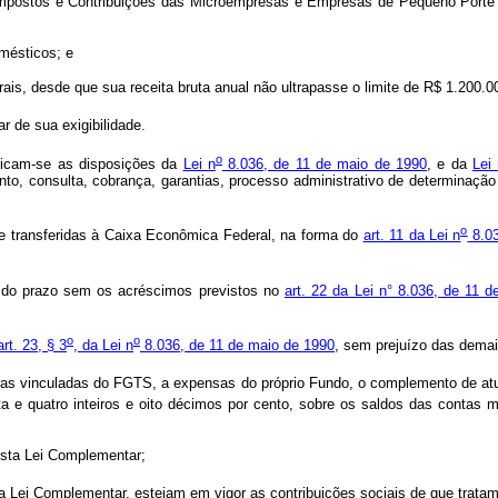
stos e Contribuições das Microempresas e Empresas de Pequeno Porte – 
mésticos; e
 desde que sua receita bruta anual não ultrapasse o limite de R$ 1.200.000
r de sua exigibilidade.
o
icam-se as disposições da
Lei n
8.036, de 11 de maio de 1990
, e da
Lei
mento, consulta, cobrança, garantias, processo administrativo de determina
o
 e transferidas à Caixa Econômica Federal, na forma do
art. 11 da Lei n
8.03
o do prazo sem os acréscimos previstos no
art. 22 da Lei n° 8.036, de 11 
o
o
art. 23, § 3
, da Lei n
8.036, de 11 de maio de 1990
, sem prejuízo das dema
tas vinculadas do FGTS, a expensas do próprio Fundo, o complemento de atua
a e quatro inteiros e oito décimos por cento, sobre os saldos das contas 
esta Lei Complementar;
Lei Complementar, estejam em vigor as contribuições sociais de que tratam 