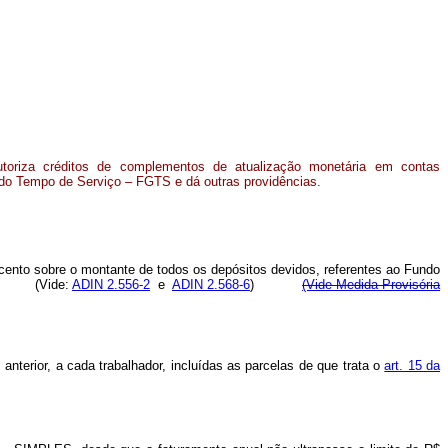
, autoriza créditos de complementos de atualização monetária em contas
 do Tempo de Serviço – FGTS e dá outras providências.
cento sobre o montante de todos os depósitos devidos, referentes ao Fundo
adas. (Vide:
ADIN 2.556-2
e
ADIN 2.568-6
)
(Vide Medida Provisória
nterior, a cada trabalhador, incluídas as parcelas de que trata o
art. 15 da