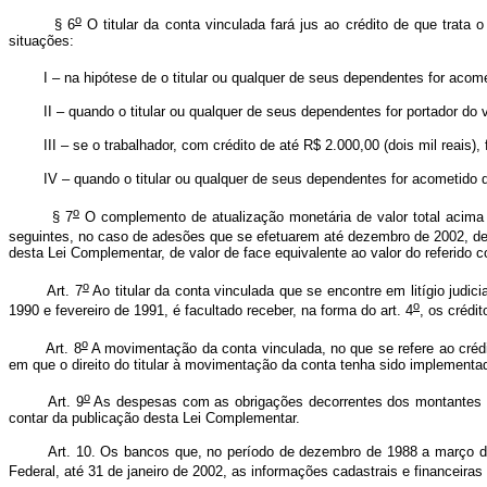
o
§ 6
O titular da conta vinculada fará jus ao crédito de que trata o
situações:
I – na hipótese de o titular ou qualquer de seus dependentes for acome
II – quando o titular ou qualquer de seus dependentes for portador do v
III – se o trabalhador, com crédito de até R$ 2.000,00 (dois mil reais), 
IV – quando o titular ou qualquer de seus dependentes for acometido d
o
§ 7
O complemento de atualização monetária de valor total acima de
seguintes, no caso de adesões que se efetuarem até dezembro de 2002, de d
desta Lei Complementar, de valor de face equivalente ao valor do refe
o
Art. 7
Ao titular da conta vinculada que se encontre em litígio judi
o
1990 e fevereiro de 1991, é facultado receber, na forma do art. 4
, os crédit
o
Art. 8
A movimentação da conta vinculada, no que se refere ao créd
em que o direito do titular à movimentação da conta tenha sido implementa
o
Art. 9
As despesas com as obrigações decorrentes dos montantes cr
contar da publicação desta Lei Complementar.
Art. 10. Os bancos que, no período de dezembro de 1988 a março d
Federal, até 31 de janeiro de 2002, as informações cadastrais e financeira