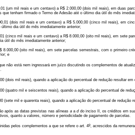
(um mil reais e um centavo) a R$ 2.000,00 (dois mil reais), em duas parcel
das que tenham firmado o Termo de Adesão até o último dia útil do mês imediat
 (dois mil reais e um centavo) a R$ 5.000,00 (cinco mil reais), em cinco 
último dia útil do mês imediatamente anterior;
inco mil reais e um centavo) a R$ 8.000,00 (oito mil reais), em sete parce
a útil do mês imediatamente anterior;
00,00 (oito mil reais), em sete parcelas semestrais, com o primeiro crédi
ior; e
que não está nem ingressará em juízo discutindo os complementos de atualiza
.
00 (dois mil reais), quando a aplicação do percentual de redução resultar em q
00 (quatro mil e seiscentos reais), quando a aplicação do percentual de reduçã
00 (sete mil e quarenta reais), quando a aplicação do percentual de redução re
ão após as datas previstas nas alíneas
a
a
d
do inciso II, os créditos em s
ivos, quanto a valores, número e periodicidade de pagamento de parcelas.
o
inidas pelos complementos a que se refere o art. 4
, acrescidos da remunera