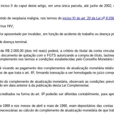
 inciso II do
caput
deste artigo, em uma única parcela, até junho de 2002,
o
tido de neoplasia maligna, nos termos do
inciso XI do art. 20 da Lei n
8.036
írus HIV;
for aposentado por invalidez, em função de acidente do trabalho ou doença p
e doença terminal.
 R$ 2.000,00 (dois mil reais) poderá, a critério do titular da conta vincu
ocumento de quitação com o FGTS autorizando a compra de título, lastreado 
rido complemento nos termos e condições estabelecidas pelo Conselho Mo
cial visando ao pagamento dos complementos de atualização monetária relati
o
os de que trata o art. 6
, firmando transação a ser homologada no juízo comp
ito do complemento de atualização monetária, observará as condições prev
do em data anterior à da publicação desta Lei Complementar.
o
editados na forma do art. 6
poderão ser diferidas contabilmente, para ap
e 1989 e nos meses de abril e maio de 1990, eram depositários das conta
s necessárias ao cálculo do complemento de atualização monetária de que trata