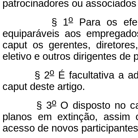
patrocinadores ou associados d
o
§ 1
Para os efei
equiparáveis aos empregado
caput os gerentes, diretore
eletivo e outros dirigentes de 
o
§ 2
É facultativa a a
caput deste artigo.
o
§ 3
O disposto no ca
planos em extinção, assim 
acesso de novos participantes