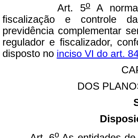
o
Art. 5
A normati
fiscalização e controle d
previdência complementar se
regulador e fiscalizador, co
disposto no
inciso VI do art. 
CAP
DOS PLANO
Dispos
o
Art. 6
As entidades de