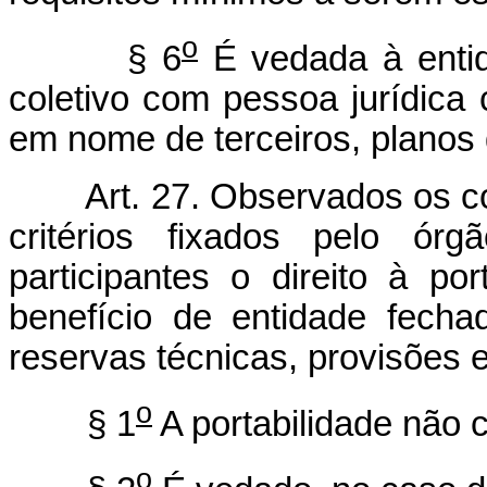
o
§ 6
É vedada à entid
coletivo com pessoa jurídica cu
em nome de terceiros, planos 
Art. 27. Observados os c
critérios fixados pelo ór
participantes o direito à por
benefício de entidade fech
reservas técnicas, provisões e
o
§ 1
A portabilidade não c
o