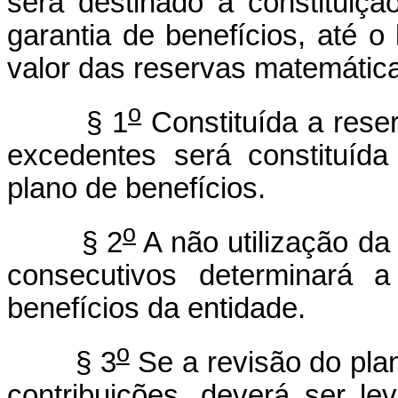
será destinado à constituiçã
garantia de benefícios, até o 
valor das reservas matemátic
o
§ 1
Constituída a rese
excedentes será constituída
plano de benefícios.
o
§ 2
A não utilização da 
consecutivos determinará a
benefícios da entidade.
o
§ 3
Se a revisão do plan
contribuições, deverá ser l