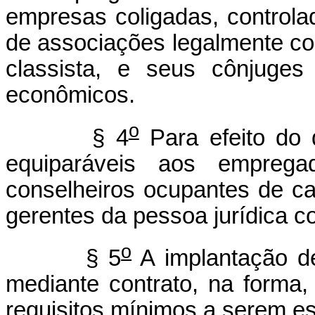
empresas coligadas, controla
de associações legalmente cons
classista, e seus cônjuge
econômicos.
o
§ 4
Para efeito do d
equiparáveis aos emprega
conselheiros ocupantes de car
gerentes da pessoa jurídica co
o
§ 5
A implantação de
mediante contrato, na forma,
requisitos mínimos a serem es