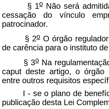
o
§ 1
Não será admitida
cessação do vínculo empr
patrocinador.
o
§ 2
O órgão regulador 
de carência para o instituto de 
o
§ 3
Na regulamentação d
caput deste artigo, o órgão 
entre outros requisitos específ
I - se o plano de benefícios
publicação desta Lei Complem