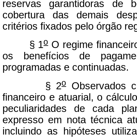
reservas garantidoras de b
cobertura das demais des
critérios fixados pelo órgão re
o
§ 1
O regime financeiro
os benefícios de pagam
programadas e continuadas.
o
§ 2
Observados cri
financeiro e atuarial, o cálcu
peculiaridades de cada pla
expresso em nota técnica atu
incluindo as hipóteses utili