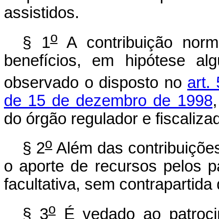
assistidos.
o
§ 1
A contribuição norm
benefícios, em hipótese al
observado o disposto no
art. 
de 15 de dezembro de 1998
do órgão regulador e fiscalizad
o
§ 2
Além das contribuições
o aporte de recursos pelos par
facultativa, sem contrapartida
o
§ 3
É vedado ao patrocin