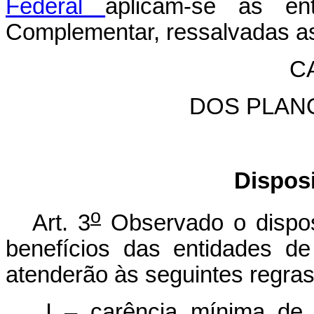
Federal
aplicam-se às en
Complementar, ressalvadas as
CA
DOS PLAN
Dispos
o
Art. 3
Observado o dispost
benefícios das entidades d
atenderão às seguintes regras
I – carência mínima de 