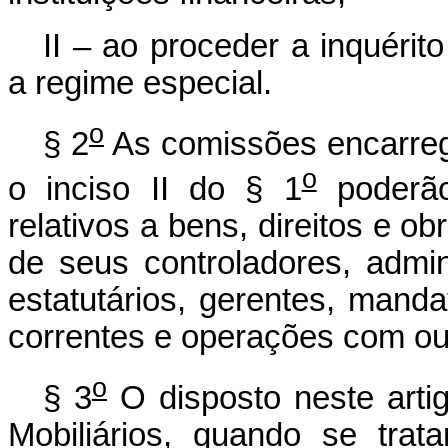
II – ao proceder a inquérit
a regime especial.
o
§ 2
As comissões encarrega
o
o inciso II do § 1
poderão
relativos a bens, direitos e ob
de seus controladores, admi
estatutários, gerentes, manda
correntes e operações com outr
o
§ 3
O disposto neste arti
Mobiliários, quando se trat