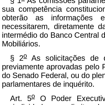
§ 1
As comissões parlament
sua competência constitucio
obterão as informações 
necessitarem, diretamente da
intermédio do Banco Central 
Mobiliários.
o
§ 2
As solicitações de q
previamente aprovadas pelo 
do Senado Federal, ou do ple
parlamentares de inquérito.
o
Art. 5
O Poder Executivo