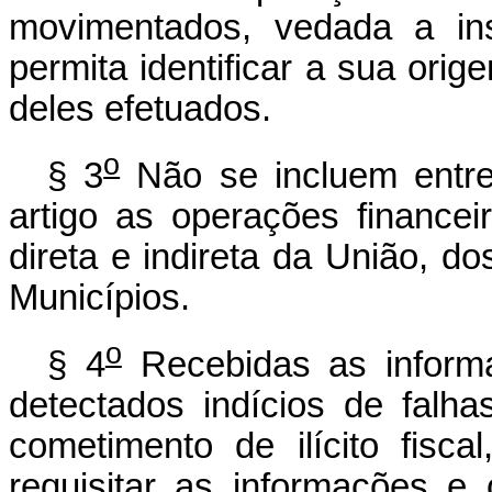
movimentados, vedada a in
permita identificar a sua orig
deles efetuados.
o
§ 3
Não se incluem entre
artigo as operações financei
direta e indireta da União, do
Municípios.
o
§ 4
Recebidas as informa
detectados indícios de falh
cometimento de ilícito fisca
requisitar as informações e