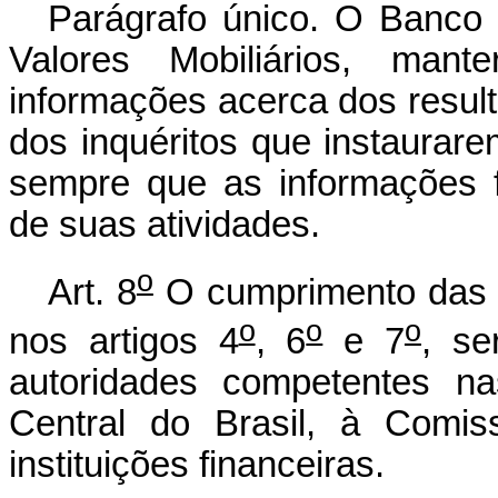
Parágrafo único. O Banco 
Valores Mobiliários, mant
informações acerca dos resul
dos inquéritos que instaurar
sempre que as informações 
de suas atividades.
o
Art. 8
O cumprimento das e
o
o
o
nos artigos 4
, 6
e 7
, se
autoridades competentes na
Central do Brasil, à Comis
instituições financeiras.