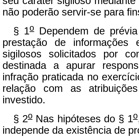
seu caráter sigiloso mediante 
não poderão servir-se para fin
o
§ 1
Dependem de prévia a
prestação de informações 
sigilosos solicitados por co
destinada a apurar respons
infração praticada no exercíc
relação com as atribuiçõ
investido.
o
o
§ 2
Nas hipóteses do § 1
independe da existência de pr