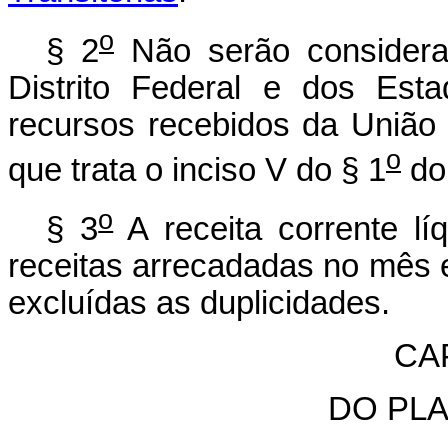
o
§ 2
Não serão considerad
Distrito Federal e dos Es
recursos recebidos da União
o
que trata o inciso V do § 1
do 
o
§ 3
A receita corrente l
receitas arrecadadas no mês e
excluídas as duplicidades.
CAP
DO PL