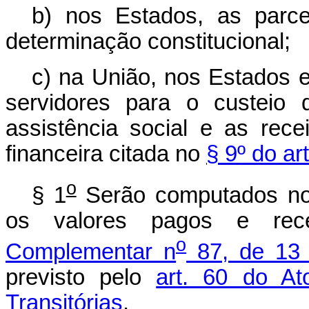
b)
nos Estados, as parce
determinação constitucional;
c)
na União, nos Estados e
servidores para o custeio 
assistência social e as rec
financeira citada no
§ 9º do ar
o
§ 1
Serão computados no c
os valores pagos e re
o
Complementar n
87, de 13 
previsto pelo
art. 60 do At
Transitórias
.