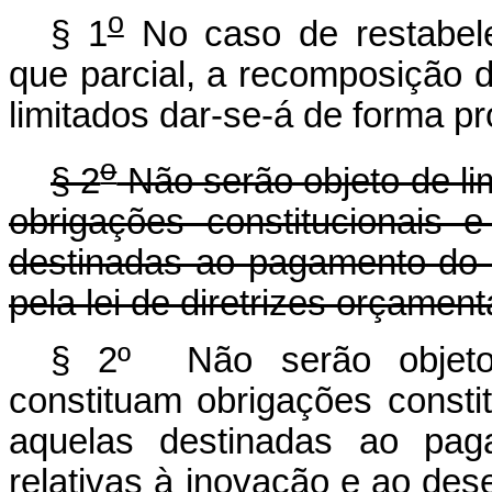
o
§ 1
No caso de restabelec
que parcial, a recomposição
limitados dar-se-á de forma p
o
§ 2
Não serão objeto de li
obrigações constitucionais e
destinadas ao pagamento do s
pela lei de diretrizes orçament
§ 2º Não serão objeto
constituam obrigações constit
aquelas destinadas ao pag
relativas à inovação e ao dese