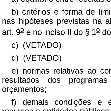
b) critérios e forma de li
nas hipóteses previstas na a
o
o
art. 9
e no inciso II do § 1
do 
c)
(VETADO)
d)
(VETADO)
e) normas relativas ao co
resultados dos programas
orçamentos;
f) demais condições e e