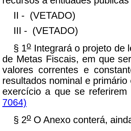
recursos a entidades públicas
II -
(VETADO)
III -
(VETADO)
o
§ 1
Integrará o projeto de 
de Metas Fiscais, em que se
valores correntes e constant
resultados nominal e primário 
exercício a que se referirem
7064)
o
§ 2
O Anexo conterá, aind