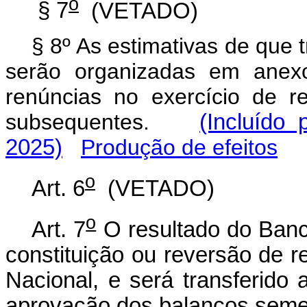
o
§ 7
(VETADO)
§ 8º As estimativas de que t
serão organizadas em anexo
renúncias no exercício de re
subsequentes.
(Incluído
2025)
Produção de efeitos
o
Art. 6
(VETADO)
o
Art. 7
O resultado do Banc
constituição ou reversão de re
Nacional, e será transferido 
aprovação dos balanços semes