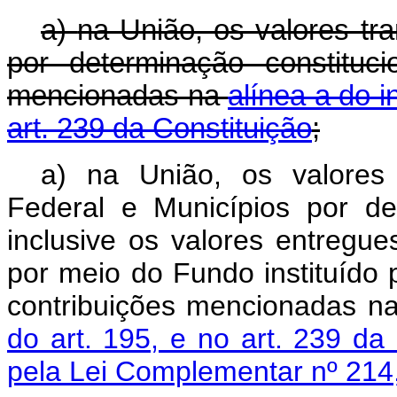
a)
na União, os valores tr
por determinação constituci
mencionadas na
alínea a do i
art. 239 da Constituição
;
a) na União, os valores t
Federal e Municípios por det
inclusive os valores entregue
por meio do Fundo instituído
contribuições mencionadas n
do art. 195, e no art. 239 da 
pela Lei Complementar nº 214