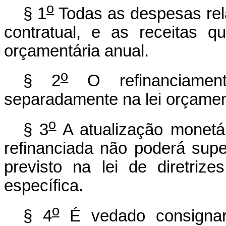
o
§ 1
Todas as despesas relat
contratual, e as receitas q
orçamentária anual.
o
§ 2
O refinanciament
separadamente na lei orçament
o
§ 3
A atualização monetári
refinanciada não poderá supe
previsto na lei de diretriz
específica.
o
§ 4
É vedado consignar 