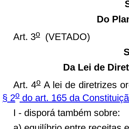
Do Pla
o
Art. 3
(VETADO)
S
Da Lei de Dire
o
Art. 4
A lei de diretrizes 
o
§ 2
do art. 165 da Constituiç
I - disporá também sobre:
a) equilíbrio entre receitas