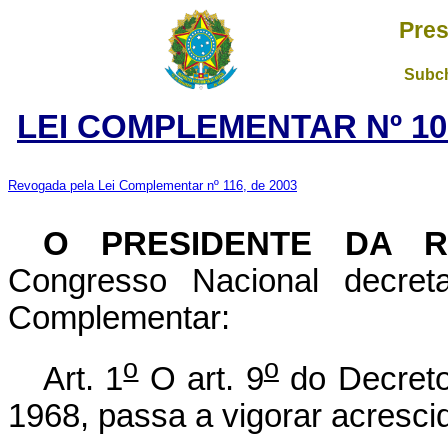
Pres
Subch
LEI COMPLEMENTAR Nº 10
Revogada pela Lei Complementar nº 116, de 2003
O PRESIDENTE DA 
Congresso Nacional decret
Complementar:
o
o
Art. 1
O art. 9
do Decreto
1968, passa a vigorar acresci