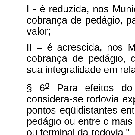
I - é reduzida, nos Mun
cobrança de pedágio, p
valor;
II – é acrescida, nos 
cobrança de pedágio, 
sua integralidade em rel
o
§ 6
Para efeitos do
considera-se rodovia exp
pontos eqüidistantes en
pedágio ou entre o mais 
ou terminal da rodovia."