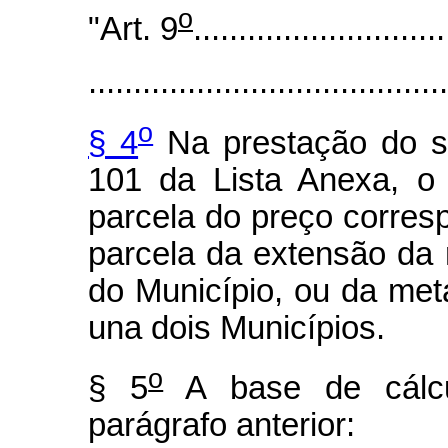
o
"Art. 9
............................
........................................
o
§ 4
Na prestação do se
101 da Lista Anexa, o
parcela do preço corres
parcela da extensão da r
do Município, ou da me
una dois Municípios.
o
§ 5
A base de cálcu
parágrafo anterior: