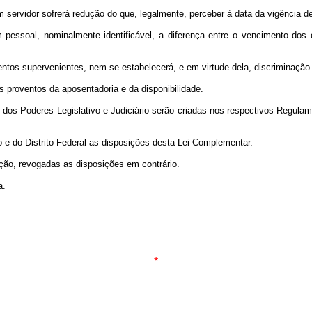
 servidor sofrerá redução do que, legalmente, perceber à data da vigência de
soal, nominalmente identificável, a diferença entre o vencimento dos ca
entos supervenientes, nem se estabelecerá, e em virtude dela, discriminaçã
 proventos da aposentadoria e da disponibilidade.
s dos Poderes Legislativo e Judiciário serão criadas nos respectivos Regula
o e do Distrito Federal as disposições desta Lei Complementar.
ação, revogadas as disposições em contrário.
a.
*