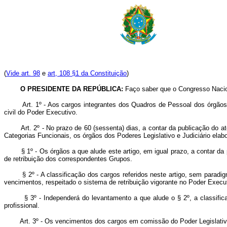
(
Vide art. 98
e
art, 108 §1 da Constituição
)
O PRESIDENTE DA REPÚBLICA:
Faço saber que o Congresso Nacio
Art. 1º - Aos cargos integrantes dos Quadros de Pessoal dos órgãos
civil do Poder Executivo.
Art. 2º - No prazo de 60 (sessenta) dias, a contar da publicação do 
Categorias Funcionais, os órgãos dos Poderes Legislativo e Judiciário elab
§ 1º - Os órgãos a que alude este artigo, em igual prazo, a contar da p
de retribuição dos correspondentes Grupos.
§ 2º - A classificação dos cargos referidos neste artigo, sem paradigma
vencimentos, respeitado o sistema de retribuição vigorante no Poder Execu
§ 3º - Independerá do levantamento a que alude o § 2º, a classifica
profissional.
Art. 3º - Os vencimentos dos cargos em comissão do Poder Legislativ