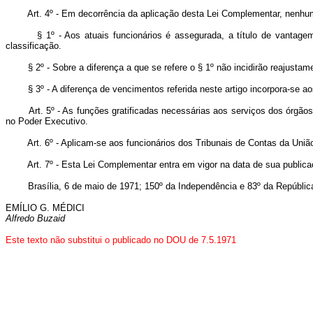
Art. 4º - Em decorrência da aplicação desta Lei Complementar, nenhum
§ 1º - Aos atuais funcionários é assegurada, a título de vantagem pes
classificação.
§ 2º - Sobre a diferença a que se refere o § 1º não incidirão reajustam
§ 3º - A diferença de vencimentos referida neste artigo incorpora-se aos
Art. 5º - As funções gratificadas necessárias aos serviços dos órgão
no Poder Executivo.
Art. 6º - Aplicam-se aos funcionários dos Tribunais de Contas da Uniã
Art. 7º - Esta Lei Complementar entra em vigor na data de sua public
Brasília, 6 de maio de 1971; 150º da Independência e 83º da Repúblic
EMÍLIO G. MÉDICI
Alfredo Buzaid
Este texto não substitui o publicado no DOU de 7.5.1971