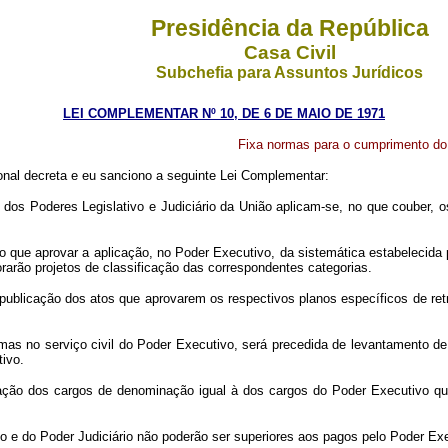
Presidência da República
Casa Civil
Subchefia para Assuntos Jurídicos
LEI COMPLEMENTAR Nº 10, DE 6 DE MAIO DE 1971
Fixa normas para o cumprimento do d
nal decreta e eu sanciono a seguinte Lei Complementar:
 dos Poderes Legislativo e Judiciário da União aplicam-se, no que couber, o
ato que aprovar a aplicação, no Poder Executivo, da sistemática estabelecida
orarão projetos de classificação das correspondentes categorias.
ublicação dos atos que aprovarem os respectivos planos específicos de ret
s no serviço civil do Poder Executivo, será precedida de levantamento de
tivo.
ção dos cargos de denominação igual à dos cargos do Poder Executivo q
o e do Poder Judiciário não poderão ser superiores aos pagos pelo Poder Exe