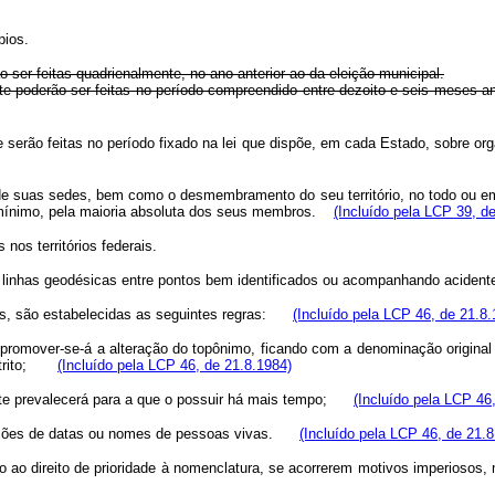
pios.
ão ser feitas quadrienalmente, no ano anterior ao da eleição municipal.
omente poderão ser feitas no período compreendido entre dezoito e seis mese
nte serão feitas no período fixado na lei que dispõe, em cada Estado, sobre o
de suas sedes, bem como o desmembramento do seu território, no todo ou em
o mínimo, pela maioria absoluta dos seus membros.
(Incluído pela LCP 39, d
 nos territórios federais.
ndo linhas geodésicas entre pontos bem identificados ou acompanhando acidente
vilas, são estabelecidas as seguintes regras:
(Incluído pela LCP 46, de 21.8.
ver-se-á a alteração do topônimo, ficando com a denominação original a de
distrito;
(Incluído pela LCP 46, de 21.8.1984)
e prevalecerá para a que o possuir há mais tempo;
(Incluído pela LCP 46
nações de datas ou nomes de pessoas vivas.
(Incluído pela LCP 46, de 21.8
nto ao direito de prioridade à nomenclatura, se acorrerem motivos imperiosos