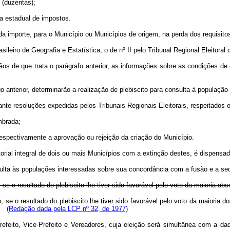
 (duzentas);
a estadual de impostos.
importe, para o Município ou Municípios de origem, na perda dos requisitos
ileiro de Geografia e Estatística, o de nº II pelo Tribunal Regional Eleitoral
de que trata o parágrafo anterior, as informações sobre as condições de que
o anterior, determinarão a realização de plebiscito para consulta à população d
e resoluções expedidas pelos Tribunais Regionais Eleitorais, respeitados o
mbrada;
espectivamente a aprovação ou rejeição da criação do Município.
itorial integral de dois ou mais Municípios com a extinção destes, é dispensada
ulta às populações interessadas sobre sua concordância com a fusão e a se
se o resultado do plebiscito lhe tiver sido favorável pelo voto da maioria abso
io, se o resultado do plebiscito lhe tiver sido favorável pelo voto da maior
os.
(Redação dada pela LCP nº 32, de 1977)
o, Vice-Prefeito e Vereadores, cuja eleição será simultânea com a daque