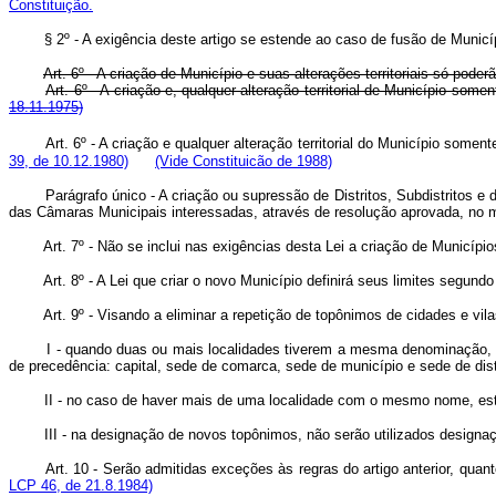
Constituição.
§ 2º - A exigência deste artigo se estende ao caso de fusão de Municí
Art. 6º - A criação de Município e suas alterações territoriais só poder
Art. 6º - A criação e, qualquer alteração territorial de Município s
18.11.1975)
Art. 6º - A criação e qualquer alteração territorial do Município some
39, de 10.12.1980)
(Vide Constituicão de 1988)
Parágrafo único - A criação ou supressão de Distritos, Subdistritos e 
das Câmaras Municipais interessadas, através de resolução aprovada, n
Art. 7º - Não se inclui nas exigências desta Lei a criação de Municípios
Art. 8º - A Lei que criar o novo Município definirá seus limites segu
Art. 9º - Visando a eliminar a repetição de topônimos de cidades e 
I - quando duas ou mais localidades tiverem a mesma denominação, promo
de precedência: capital, sede de comarca, sede de município e sede de 
II - no caso de haver mais de uma localidade com o mesmo nome, est
III - na designação de novos topônimos, não serão utilizados desig
Art. 10 - Serão admitidas exceções às regras do artigo anterior, qua
LCP 46, de 21.8.1984)