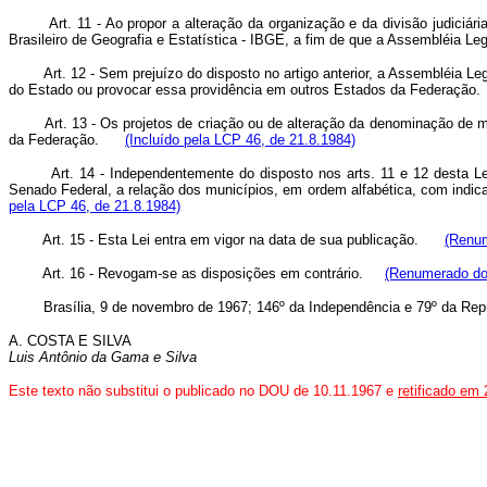
Art. 11 - Ao propor a alteração da organização e da divisão judiciári
Brasileiro de Geografia e Estatística - IBGE, a fim de que a Assembléia L
Art. 12 - Sem prejuízo do disposto no artigo anterior, a Assembléia Le
do Estado ou provocar essa providência em outros Estados da Federa
Art. 13 - Os projetos de criação ou de alteração da denominação de 
da Federação.
(Incluído pela LCP 46, de 21.8.1984)
Art. 14 - Independentemente do disposto nos arts. 11 e 12 desta 
Senado Federal, a relação dos municípios, em ordem alfabética, com indicaç
pela LCP 46, de 21.8.1984)
Art. 15 - Esta Lei entra em vigor na data de sua publicação.
(Renum
Art. 16 - Revogam-se as disposições em contrário.
(Renumerado do 
Brasília, 9 de novembro de 1967; 146º da Independência e 79º da Repú
A. COSTA E SILVA
Luis Antônio da Gama e Silva
Este texto não substitui o publicado no DOU de 10.11.1967 e
retificado em