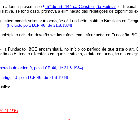
a, na forma prescrita no
§ 5º do art. 144 da Constituição Federal
, o Tribunal
egislativa, se for o caso, promova a eliminação das repetições de topônimo
gislativa poderá solicitar informações à Fundação Instituto Brasileiro de Geo
ção.
(Incluído pela LCP 46, de 21.8.1984)
município ou distrito deverão ser instruídos com informação da Fundação IB
Lei, a Fundação IBGE encaminhará, no início do período de que trata o ar
ão do Estado ou Território em que se situem, a data da fundação e a categor
erado do artigo 9, pela LCP 46, de 21.8.1984)
artigo 10, pela LCP 46, de 21.8.1984)
blica.
 20.11.1967
*