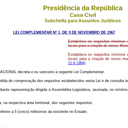
Presidência da República
Casa Civil
Subchefia para Assuntos Jurídicos
LEI COMPLEMENTAR Nº 1, DE 9 DE NOVEMBRO DE 1967
Estabelece os requisitos mínimos 
locais,para a criação de novos Muni
Estabelece os requisitos mínimos 
locais para a criação de novos mun
21.8.1984)
IONAL decreta e eu sanciono a seguinte Lei Complementar:
cedida de comprovação dos requisitos estabelecidos nesta Lei e de consulta 
te representação dirigida à Assembléia Legislativa, assinada, no mínimo, p
 na respectiva área territorial, dos seguintes requisitos:
erior a 5 (cinco) milésimos da existente no Estado;