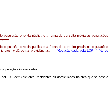
de população e renda pública e a forma de consulta prévia às populações
cípios.
de população e renda pública e a forma de consulta prévia as populações
icípios, e dá outras providências.
(Redação dada pela LCP nº 46, de
às populações interessadas.
or 100 (cem) eleitores, residentes ou domiciliados na área que se deseja