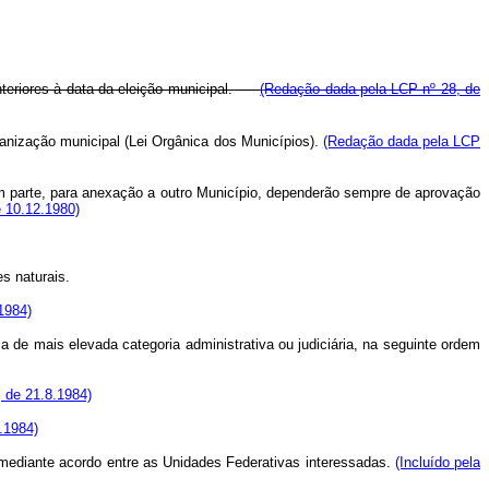
s anteriores à data da eleição municipal.
(Redação dada pela LCP nº 28, de
rganização municipal (Lei Orgânica dos Municípios).
(Redação dada pela LCP
 parte, para anexação a outro Município, dependerão sempre de aprovação
e 10.12.1980)
s naturais.
1984)
 mais elevada categoria administrativa ou judiciária, na seguinte ordem
, de 21.8.1984)
.1984)
, mediante acordo entre as Unidades Federativas interessadas.
(Incluído pela