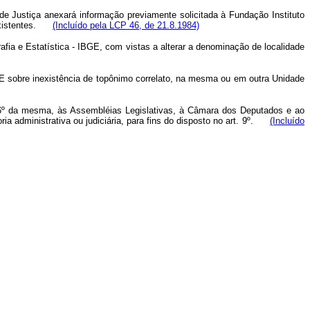
 de Justiça anexará informação previamente solicitada à Fundação Instituto
s existentes.
(Incluído pela LCP 46, de 21.8.1984)
grafia e Estatística - IBGE, com vistas a alterar a denominação de localidade
GE sobre inexistência de topônimo correlato, na mesma ou em outra Unidade
t. 6º da mesma, às Assembléias Legislativas, à Câmara dos Deputados e ao
ia administrativa ou judiciária, para fins do disposto no art. 9º.
(Incluído