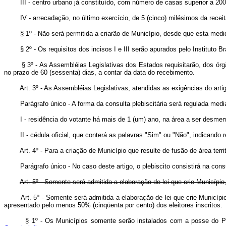
III - centro urbano já constituído, com número de casas superior a 200
IV - arrecadação, no último exercício, de 5 (cinco) milésimos da receit
§ 1º - Não será permitida a criarão de Município, desde que esta medida 
§ 2º - Os requisitos dos incisos I e III serão apurados pelo Instituto Bras
§ 3º - As Assembléias Legislativas dos Estados requisitarão, dos órgãos 
no prazo de 60 (sessenta) dias, a contar da data do recebimento.
Art. 3º - As Assembléias Legislativas, atendidas as exigências do artig
Parágrafo único - A forma da consulta plebiscitária será regulada mediant
I - residência do votante há mais de 1 (um) ano, na área a ser desme
II - cédula oficial, que conterá as palavras "Sim" ou "Não", indicando r
Art. 4º - Para a criação de Município que resulte de fusão de área terr
Parágrafo único - No caso deste artigo, o plebiscito consistirá na cons
Art. 5º - Somente será admitida a elaboração de lei que crie Município, 
Art. 5º - Somente será admitida a elaboração de lei que crie Municíp
apresentado pelo menos 50% (cinqüenta por cento) dos eleitores inscrit
§ 1º - Os Municípios somente serão instalados com a posse do Prefeit