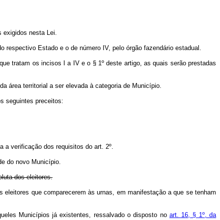
 exigidos nesta Lei.
 do respectivo Estado e o de número IV, pelo órgão fazendário estadual.
 tratam os incisos I a IV e o § 1º deste artigo, as quais serão prestadas
a área territorial a ser elevada à categoria de Município.
s seguintes preceitos:
 a verificação dos requisitos do art. 2º.
de do novo Município.
luta dos eleitores.
ia dos eleitores que comparecerem às urnas, em manifestação a que se tenham
les Municípios já existentes, ressalvado o disposto no
art. 16, § 1º, da