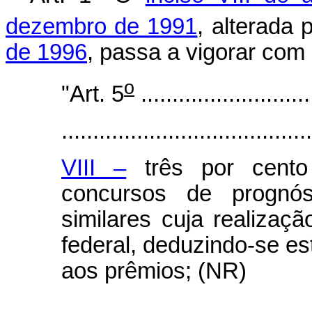
dezembro de 1991
, alterada 
de 1996
, passa a vigorar com
o
"Art. 5
...........................
........................................
VIII –
três por cento
concursos de prognóst
similares cuja realizaçã
federal, deduzindo-se es
aos prêmios; (NR)
.......................................