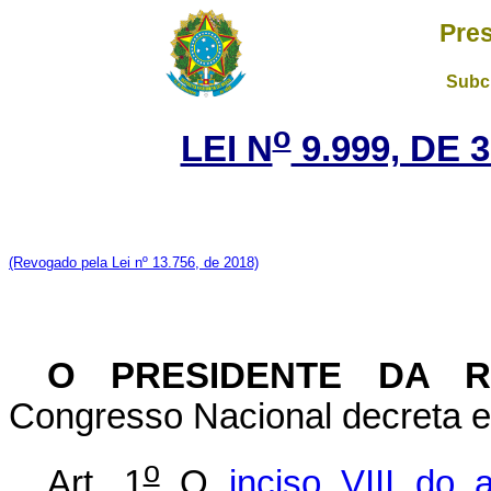
Pres
Subch
o
LEI N
9.999, DE 
(Revogado pela Lei nº 13.756, de 2018)
O PRESIDENTE DA 
Congresso Nacional decreta e 
o
Art. 1
O
inciso VIII do a