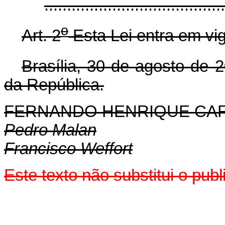
.......................................
o
Art. 2
Esta Lei entra em vig
Brasília, 30 de agosto de 
da República.
FERNANDO HENRIQUE CA
Pedro Malan
Francisco Weffort
Este texto não substitui o pu