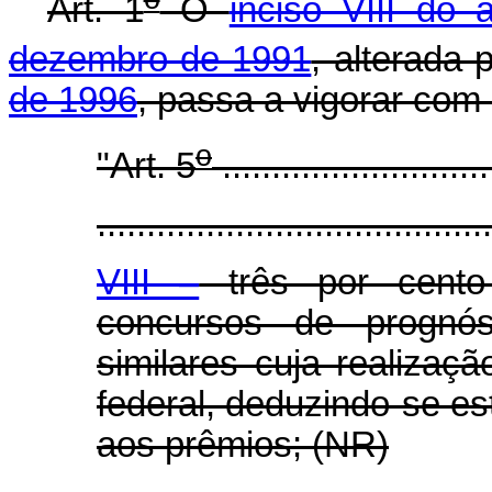
Art. 1
O
inciso VIII do a
dezembro de 1991
, alterada 
de 1996
, passa a vigorar com
o
"Art. 5
...........................
........................................
VIII –
três por cento
concursos de prognóst
similares cuja realizaçã
federal, deduzindo-se es
aos prêmios; (NR)