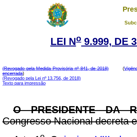
Pres
Subch
o
LEI N
9.999, DE 
(Revogado pela Medida Provisória nº 841, de 2018)
(
Vigên
encerrada
)
(Revogado pela Lei nº 13.756, de 2018)
Texto para impressão
O PRESIDENTE DA 
Congresso Nacional decreta e 
o