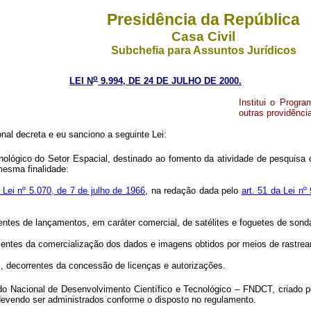
Presidência da República
Casa Civil
Subchefia para Assuntos Jurídicos
o
LEI N
9.994, DE 24 DE JULHO DE 2000.
Institui o Progr
outras providênci
al decreta e eu sanciono a seguinte Lei:
ológico do Setor Espacial, destinado ao fomento da atividade de pesquisa c
mesma finalidade:
a Lei nº 5.070, de 7 de julho de 1966
, na redação dada pelo
art. 51 da Lei nº
entes de lançamentos, em caráter comercial, de satélites e foguetes de sondage
enientes da comercialização dos dados e imagens obtidos por meios de rastrea
EB, decorrentes da concessão de licenças e autorizações.
o Nacional de Desenvolvimento Científico e Tecnológico – FNDCT, criado 
devendo ser administrados conforme o disposto no regulamento.