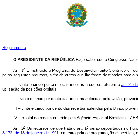
Regulamento
O PRESIDENTE DA REPÚBLICA
Faço saber que o Congresso Nacion
o
Art. 1
É instituído o Programa de Desenvolvimento Científico e Tecn
pelos seguintes recursos, além de outros que lhe forem destinados para a 
I – vinte e cinco por cento das receitas a que se referem o
art. 2º d
utilização de posições orbitais;
II – vinte e cinco por cento das receitas auferidas pela União, proveni
III – vinte e cinco por cento das receitas auferidas pela União, prov
IV – o total da receita auferida pela Agência Espacial Brasileira – A
o
o
Art. 2
Os recursos de que trata o art. 1
serão depositados no Fund
8.172, de 18 de janeiro de 1991
, em categoria de programação específica, 