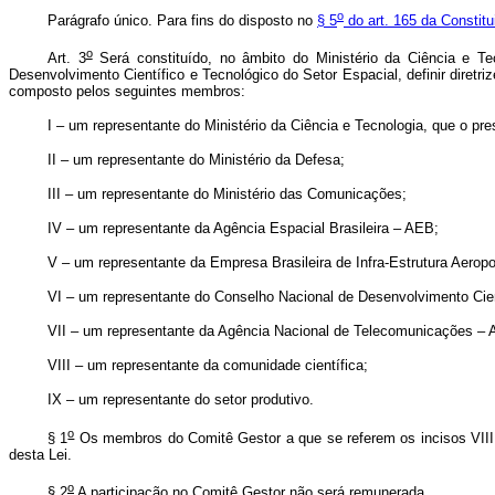
o
Parágrafo único. Para fins do disposto no
§ 5
do art. 165 da Constitu
o
Art. 3
Será constituído, no âmbito do Ministério da Ciência e Tec
Desenvolvimento Científico e Tecnológico do Setor Espacial, definir diret
composto pelos seguintes membros:
I – um representante do Ministério da Ciência e Tecnologia, que o pres
II – um representante do Ministério da Defesa;
III – um representante do Ministério das Comunicações;
IV – um representante da Agência Espacial Brasileira – AEB;
V – um representante da Empresa Brasileira de Infra-Estrutura Aeropor
VI – um representante do Conselho Nacional de Desenvolvimento Cie
VII – um representante da Agência Nacional de Telecomunicações – A
VIII – um representante da comunidade científica;
IX – um representante do setor produtivo.
o
§ 1
Os membros do Comitê Gestor a que se referem os incisos VIII e
desta Lei.
o
§ 2
A participação no Comitê Gestor não será remunerada.