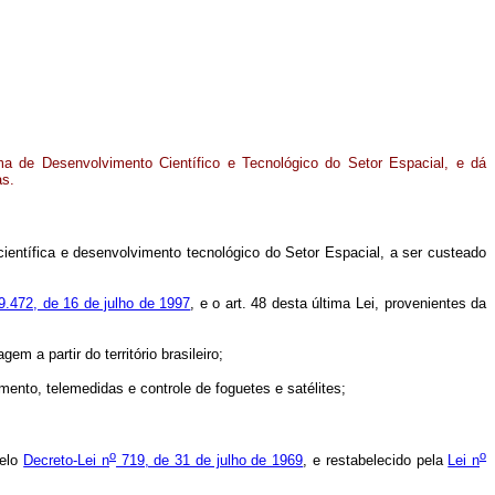
ama de Desenvolvimento Científico e Tecnológico do Setor Espacial, e dá
as.
ientífica e desenvolvimento tecnológico do Setor Espacial, a ser custeado
 9.472, de 16 de julho de 1997
, e o art. 48 desta última Lei, provenientes da
m a partir do território brasileiro;
mento, telemedidas e controle de foguetes e satélites;
o
o
pelo
Decreto-Lei n
719, de 31 de julho de 1969
, e restabelecido pela
Lei n