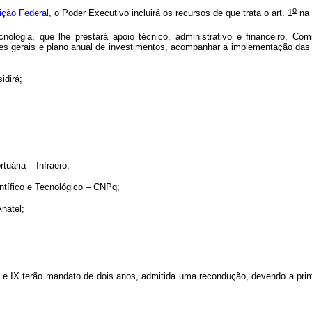
o
ição Federal
, o Poder Executivo incluirá os recursos de que trata o art. 1
na 
nologia, que lhe prestará apoio técnico, administrativo e financeiro, C
rizes gerais e plano anual de investimentos, acompanhar a implementação das
idirá;
tuária – Infraero;
ntífico e Tecnológico – CNPq;
natel;
 IX terão mandato de dois anos, admitida uma recondução, devendo a primeir