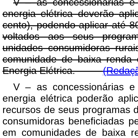
V – as concessionárias e 
energia elétrica deverão apl
cento), podendo aplicar até 8
voltados aos seus program
unidades consumidoras rurai
comunidade de baixa renda o
Energia Elétrica.
(Redaçã
V – as concessionárias e 
energia elétrica poderão apli
recursos de seus programas d
consumidoras beneficiadas pel
em comunidades de baixa re