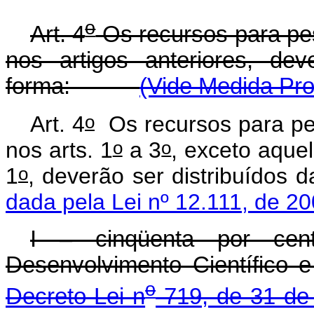
o
Art. 4
Os recursos para pes
nos artigos anteriores, dev
forma:
(Vide Medida Pro
o
Art. 4
Os recursos para pes
o
o
nos arts. 1
a 3
, exceto aquel
o
1
, deverão ser distribuí
dada pela Lei nº 12.111, de 20
I – cinqüenta por ce
Desenvolvimento Científico 
o
Decreto-Lei n
719, de 31 de 