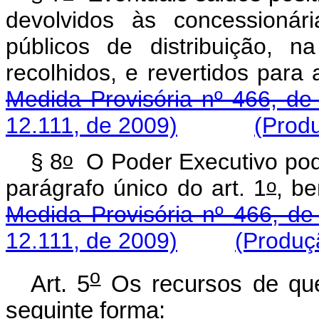
devolvidos às concessionár
públicos de distribuição, 
recolhidos, e revertidos p
Medida Provisória nº 466, de
12.111, de 2009)
(Produ
o
§ 8
O Poder Executivo poder
o
parágrafo único do art. 1
, b
Medida Provisória nº 466, de
12.111, de 2009)
(Produçã
o
Art. 5
Os recursos de que 
seguinte forma: