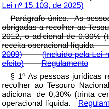
Lei nº 15.103, de 2025)
Parágrafo único. As pessoa
obrigadas a recolher ao Teso
2012, o adicional de 0,30% (t
receita operacional líquid
2009)
(Incluído pela Lei 
efeito)
Regulamento
§ 1º As pessoas jurídicas 
recolher ao Tesouro Nacion
adicional de 0,30% (trinta ce
operacional líquida.
Regulam