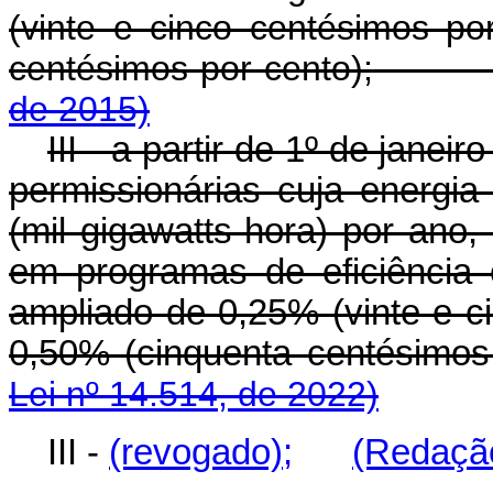
(vinte e cinco centésimos po
centésimos por cento)
de 2015)
III - a partir de 1º de jane
permissionárias cuja energia
(mil gigawatts-hora) por ano,
em programas de eficiência 
ampliado de 0,25% (vinte e c
0,50% (cinquenta centésim
Lei nº 14.514, de 2022)
III -
(revogado);
(Redação