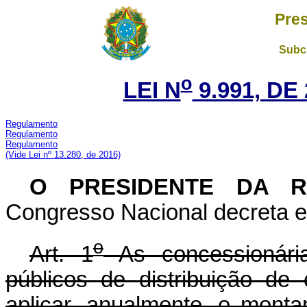
Pres
Subch
o
LEI N
9.991, DE
Regulamento
Regulamento
Regulamento
(Vide Lei nº 13.280, de 2016)
O PRESIDENTE DA 
Congresso Nacional decreta e 
o
Art. 1
As concessionária
públicos de distribuição de 
aplicar, anualmente, o monta