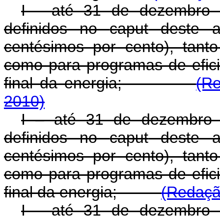
I - até 31 de dezembro 
definidos no
caput
deste ar
centésimos por cento), tant
como para programas de efici
final da energia;
(Re
2010)
I – até 31 de dezembro 
definidos no
caput
deste ar
centésimos por cento), tant
como para programas de efici
final da energia;
(Redaçã
I - até 31 de dezembro 