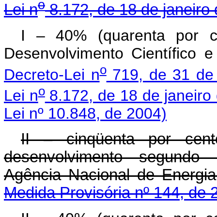
o
Lei n
8.172, de 18 de janeiro
I – 40% (quarenta por c
Desenvolvimento Científico 
o
Decreto-Lei n
719, de 31 de 
o
Lei n
8.172, de 18 de janeiro
Lei nº 10.848, de 2004)
II – cinqüenta por cen
desenvolvimento segundo r
Agência Nacional de Energia
Medida Provisória nº 144, de 