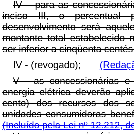
IV – para as concessionári
inciso III, o percentual
desenvolvimento será aquel
montante total estabelecido
ser inferior a cinqüenta centé
IV - (revogado);
(Redaçã
V - as concessionárias e 
energia elétrica deverão apl
cento) dos recursos dos se
unidades consumidoras be
(Incluído pela Lei nº 12.212, d