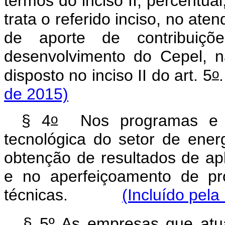
termos do inciso II, percentua
trata o referido inciso, no ate
de aporte de contribuiçõe
desenvolvimento do Cepel, n
o
disposto no inciso II do art. 5
de 2015)
o
§ 4
Nos programas e pr
tecnológica do setor de energ
obtenção de resultados de apl
e no aperfeiçoamento de pr
técnicas.
(Incluído pela
§ 5º As empresas que at