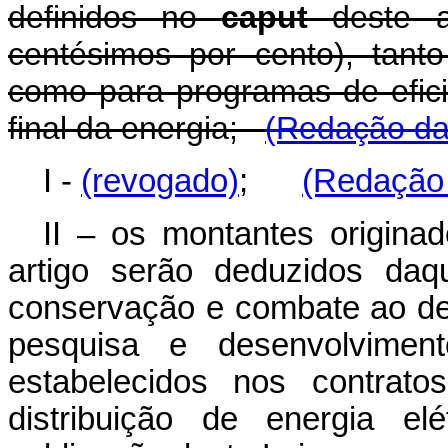
definidos no
caput
deste ar
centésimos por cento), tant
como para programas de efici
final da energia;
(Redação dad
I -
(revogado)
;
(Redação 
II – os montantes origina
artigo serão deduzidos daq
conservação e combate ao de
pesquisa e desenvolvimento
estabelecidos nos contrat
distribuição de energia el