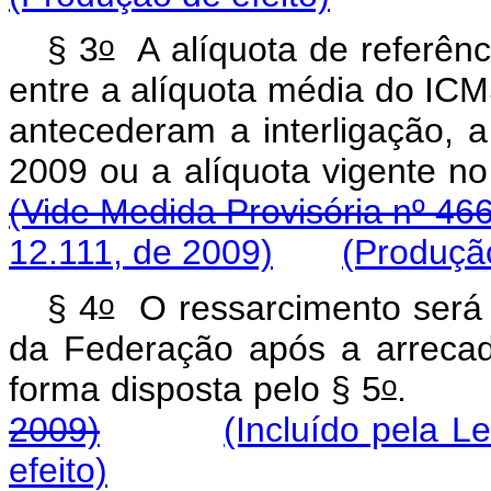
o
§ 3
A alíquota de referênc
entre a alíquota média do ICM
antecederam a interligação, a
2009 ou a alíquota vigente 
(Vide Medida Provisória nº 46
12.111, de 2009)
(Produção
o
§ 4
O ressarcimento será t
da Federação após a arrecad
o
forma disposta pelo § 5
2009)
(Incluído pela L
efeito)