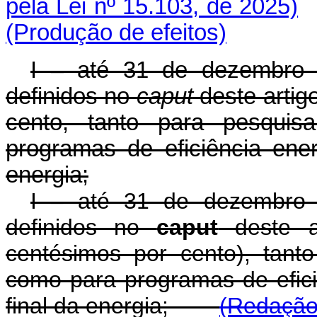
pela Lei nº 15.103, de 2025)
(Produção de efeitos)
I – até 31 de dezembro 
definidos no
caput
deste artig
cento, tanto para pesquis
programas de eficiência ener
energia;
I – até 31 de dezembro 
definidos no
caput
deste ar
centésimos por cento), tant
como para programas de efici
final da energia;
(Redação 