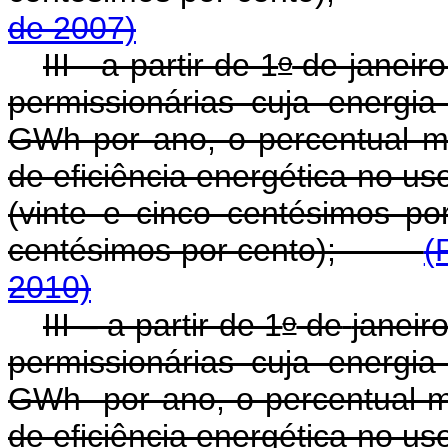
de 2007)
o
III - a partir de 1
de janeiro
permissionárias cuja energia 
GWh por ano, o percentual m
de eficiência energética no us
(vinte e cinco centésimos po
centésimos por cento);
(
2010)
o
III – a partir de 1
de
janeir
permissionárias cuja energia 
GWh por ano, o percentual m
de eficiência energética no us