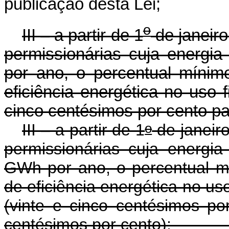
publicação desta Lei;
o
III – a partir de 1
de janeiro
permissionárias cuja energia
por ano, o percentual míni
eficiência energética no uso 
cinco centésimos por cento pa
o
III – a partir de 1
de janeiro
permissionárias cuja energia 
GWh por ano, o percentual m
de eficiência energética no us
(vinte e cinco centésimos po
centésimos por cento