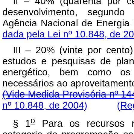
II – 40% (quarenta por c
desenvolvimento, segundo 
Agência Nacional de Ener
dada pela Lei nº 10.848, de 2
III – 20% (vinte por cent
estudos e pesquisas de pla
energético, bem como os 
necessários ao aproveitame
(Vide Medida Provisória nº 14
nº 10.848, de 2004)
(Re
o
§ 1
Para os recursos re