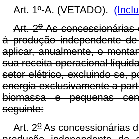
Art. 1º-A. (VETADO).
(Incl
o
Art. 2
As concessionárias 
à produção independente de 
aplicar, anualmente, o monta
sua receita operacional líqui
setor elétrico, excluindo-se,
energia exclusivamente a parti
biomassa e pequenas centr
seguinte:
o
Art. 2
As concessionárias d
produção independente de e