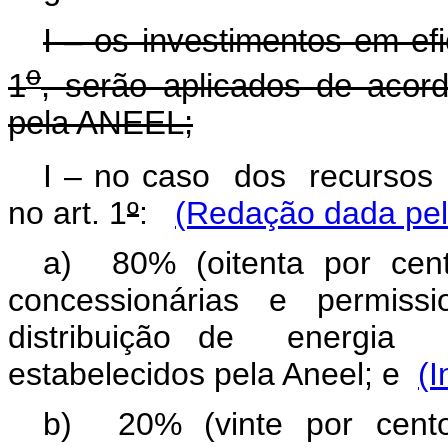
I – os investimentos em efi
o
1
, serão aplicados de acor
pela ANEEL;
I –
no caso dos recursos pa
no art. 1
º
:
(Redação dada pela
a) 80% (oitenta por cent
concessionárias e permissi
distribuição de energia e
estabelecidos pela Aneel; e
(I
b) 20% (vinte por cento