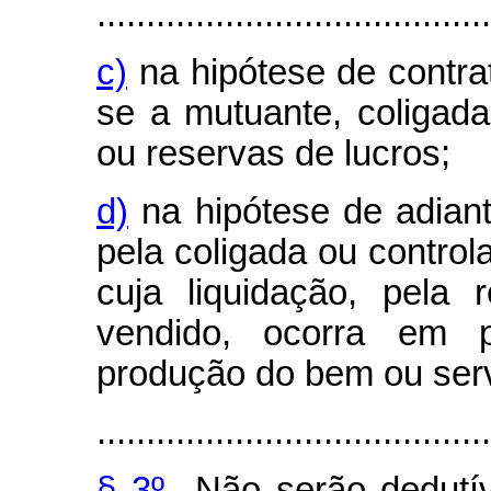
........................................
c)
na hipótese de contr
se a mutuante, coligada
ou reservas de lucros;
d)
na hipótese de adian
pela coligada ou control
cuja liquidação, pela
vendido, ocorra em p
produção do bem ou serv
........................................
§ 3
º
Não serão dedutíve