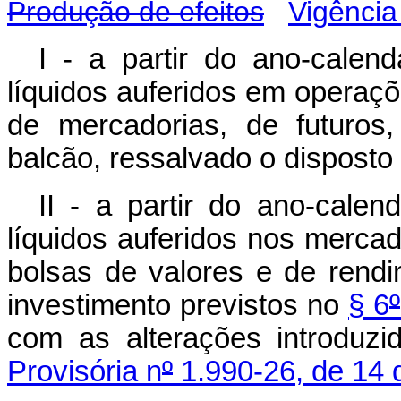
Produção de efeitos
Vigência
I - a partir do ano-cale
líquidos auferidos em operaçõ
de mercadorias, de futuro
balcão, ressalvado o disposto n
II - a partir do ano-cale
líquidos auferidos nos merca
bolsas de valores e de rend
investimento previstos no
§ 6
º
com as alterações introduz
Provisória n
º
1.990-26, de 14 