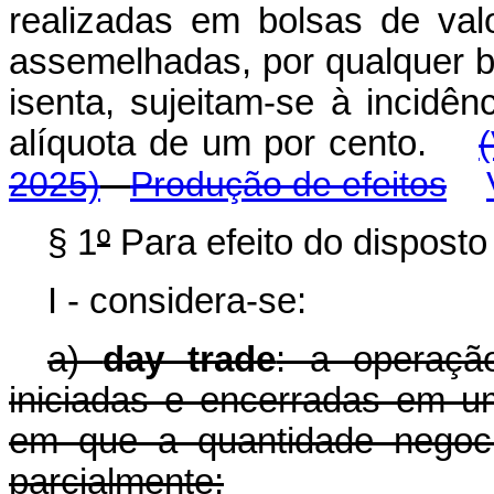
realizadas em bolsas de val
assemelhadas, por qualquer ben
isenta, sujeitam-se à incidê
alíquota de um por cento.
2025)
Produção de efeitos
§ 1
º
Para efeito do disposto 
I - considera-se:
a)
day trade
: a operaçã
iniciadas e encerradas em 
em que a quantidade negocia
parcialmente;