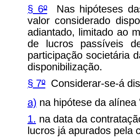
§ 6
º
Nas hipóteses das 
valor considerado disp
adiantado, limitado ao 
de lucros passíveis de
participação societária
disponibilização.
§ 7
º
Considerar-se-á disp
a)
na hipótese da alínea 
1.
na data da contrataçã
lucros já apurados pela 