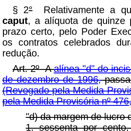
§ 2
°
Relativamente a qua
caput
, a alíquota de quinze
prazo certo, pelo Poder Exec
os contratos celebrados du
redução.
Art. 2º A
alínea "d" do incis
de dezembro de 1996,
passa 
(Revogado pela Medida Provis
pela Medida Provisória nº 476
"d) da margem de lucro 
1. sessenta por cento