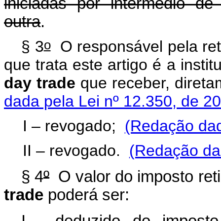
iniciadas por intermédio d
outra
.
o
§ 3
O responsável pela ret
que trata este artigo é a inst
day trade
que receber, direta
dada pela Lei nº 12.350, de 2
I – revogado;
(Redação dad
II – revogado.
(Redação dad
§ 4
º
O valor do imposto ret
trade
poderá ser: