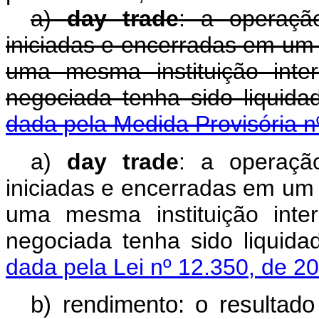
a)
day trade
: a operaçã
iniciadas e encerradas em u
uma mesma instituição inte
negociada tenha sido liquida
dada pela Medida Provisória n
a)
day trade
: a operaçã
iniciadas e encerradas em u
uma mesma instituição inte
negociada tenha sido liquida
dada pela Lei nº 12.350, de 2
b) rendimento: o resultad