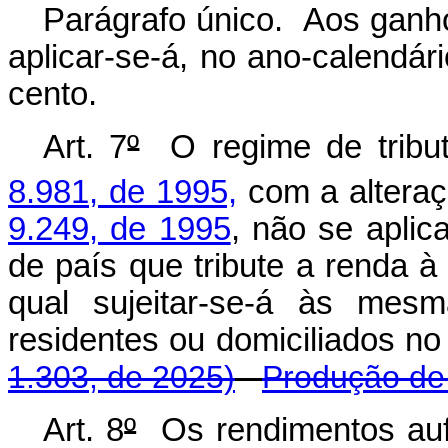
Parágrafo único. Aos ganhos
aplicar-se-á, no ano-calendár
cento.
Art. 7
º
O regime de tribut
8.981, de 1995,
com a alteraç
9.249, de 1995
, não se aplic
de país que tribute a renda à a
qual sujeitar-se-á às mesm
residentes ou domiciliados 
1.303, de 2025)
Produção de 
Art. 8
º
Os rendimentos auf