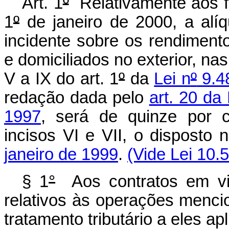
Art. 1
º
Relativamente aos fa
1
º
de janeiro de 2000, a alí
incidente sobre os rendimento
e domiciliados no exterior, nas
V a IX do art. 1
º
da
Lei n
º
9.4
redação dada pelo
art. 20 da 
1997
, será de quinze por 
incisos VI e VII, o disposto
janeiro de 1999
.
(Vide Lei 10.
§ 1
°
Aos contratos em vi
relativos às operações mencio
tratamento tributário a eles ap