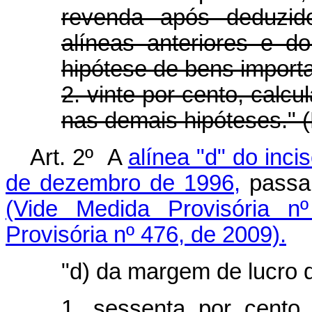
revenda após deduzido
alíneas anteriores e d
hipótese de bens import
2. vinte por cento, calc
nas demais hipóteses." 
Art. 2º A
alínea "d" do incis
de dezembro de 1996,
passa 
(Vide Medida Provisória n
Provisória nº 476, de 2009).
"d) da margem de lucro 
1. sessenta por cento