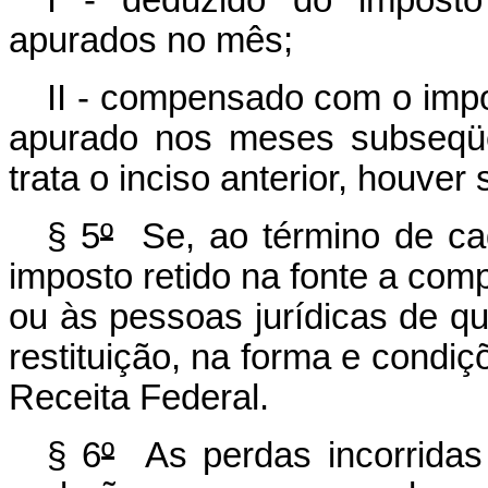
I - deduzido do imposto
apurados no mês;
II - compensado com o impo
apurado nos meses subseqüe
trata o inciso anterior, houver
§ 5
º
Se, ao término de cad
imposto retido na fonte a comp
ou às pessoas jurídicas de que
restituição, na forma e condiç
Receita Federal.
§ 6
º
As perdas incorrida