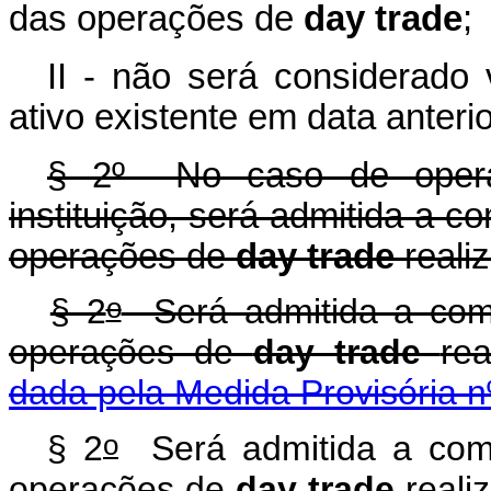
das operações de
day trade
;
II - não será considerado
ativo existente em data anterio
§ 2º No caso de opera
instituição, será admitida a 
operações de
day trade
reali
o
§ 2
Será admitida a com
operações de
day trade
re
dada pela Medida Provisória n
o
§ 2
Será admitida a comp
operações de
day trade
real