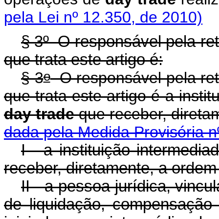
pela Lei nº 12.350, de 2010)
§ 3º O responsável pela re
que trata este artigo é:
o
§ 3
O responsável pela ret
que trata este artigo é a inst
day trade
que receber, direta
dada pela Medida Provisória n
I - a instituição intermed
receber, diretamente, a ordem 
II - a pessoa jurídica, vinc
de liquidação, compensação