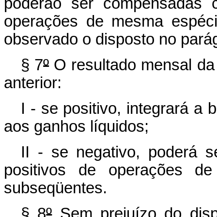
poderão ser compensadas c
operações de mesma espéci
observado o disposto no parág
§ 7
º
O resultado mensal da
anterior:
I - se positivo, integrará a
aos ganhos líquidos;
II - se negativo, poderá
positivos de operações de
subseqüentes.
§ 8
º
Sem prejuízo do disp