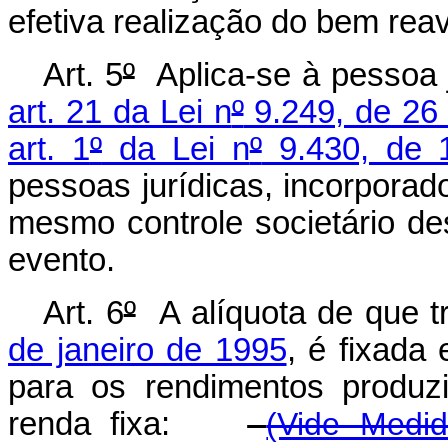
efetiva realização do bem reav
Art. 5
º
Aplica-se à pessoa j
art. 21 da Lei n
º
9.249, de 26
art. 1
º
da Lei n
º
9.430, de 
pessoas jurídicas, incorporad
mesmo controle societário de
evento.
Art. 6
º
A alíquota de que t
de janeiro de 1995
, é fixada
para os rendimentos produzi
renda fixa:
(Vide Medid