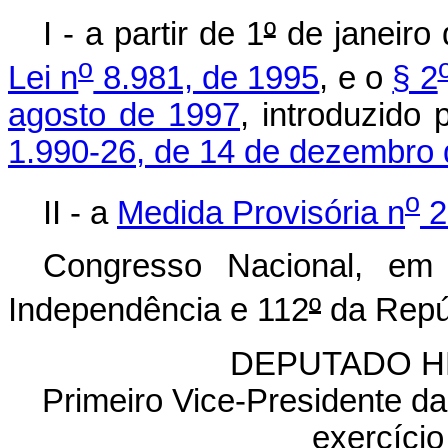
I - a partir de 1
º
de janeiro
o
Lei n
8.981, de 1995
, e o
§ 2
agosto de 1997
, introduzido
1.990-26, de 14 de dezembro 
o
II - a
Medida Provisória n
2
Congresso Nacional, em
Independência e 112
º
da Repú
DEPUTADO H
Primeiro Vice-Presidente d
exercício