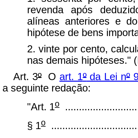
revenda após deduzido
alíneas anteriores e d
hipótese de bens import
2. vinte por cento, calc
nas demais hipóteses." 
Art. 3
º
O
art. 1
º
da Lei n
º
9
a seguinte redação:
o
"Art. 1
...........................
o
§ 1
................................