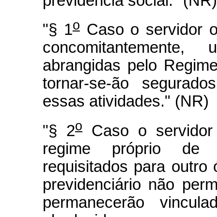
previdência social." (NR)
o
"§ 1
Caso o servidor o
concomitantemente,
abrangidas pelo Regime
tornar-se-ão segurado
essas atividades." (NR)
o
"§ 2
Caso o servidor 
regime próprio de p
requisitados para outro
previdenciário não perm
permanecerão vincul