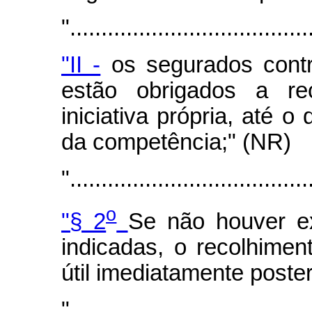
"......................................
"II -
os segurados contrib
estão obrigados a rec
iniciativa própria, até 
da competência;" (NR)
"......................................
o
"§ 2
Se não houver ex
indicadas, o recolhimen
útil imediatamente poster
"......................................