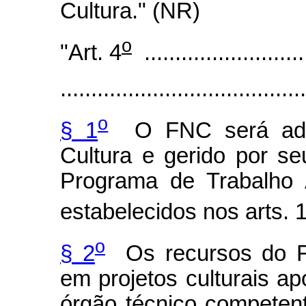
Cultura." (NR)
o
"Art. 4
...........................
........................................
o
§ 1
O FNC será admin
Cultura e gerido por se
Programa de Trabalho 
estabelecidos nos arts. 
o
§ 2
Os recursos do F
em projetos culturais a
órgão técnico competent