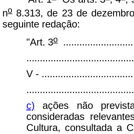
o
n
8.313, de 23 de dezembro
seguinte redação:
o
"Art. 3
...........................
........................................
V - ...................................
........................................
c)
ações não prevista
consideradas relevante
Cultura, consultada a 