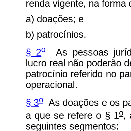
renda vigente, na forma 
a) doações; e
b) patrocínios.
o
§ 2
As pessoas jurídi
lucro real não poderão d
patrocínio referido no p
operacional.
o
§ 3
As doações e os pat
o
a que se refere o § 1
,
seguintes segmentos: