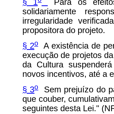
§ 1
Para os efeitos
solidariamente respon
irregularidade verifica
propositora do projeto.
o
§ 2
A existência de pen
execução de projetos da 
da Cultura suspenderá
novos incentivos, até a e
o
§ 3
Sem prejuízo do par
que couber, cumulativame
seguintes desta Lei." (N