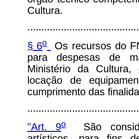
Cultura.
........................................
o
§ 6
Os recursos do FN
para despesas de man
Ministério da Cultura
locação de equipamen
cumprimento das finalid
......................................
o
"Art. 9
São consider
artísticos, para fins