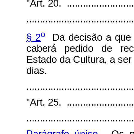
"Art. 20. ...........................
........................................
o
§ 2
Da decisão a que se
caberá pedido de rec
Estado da Cultura, a ser
dias.
......................................
"Art. 25. ...........................
........................................
Parágrafo único.
Os pro