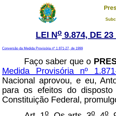
Pres
Subch
o
LEI N
9.874, DE 2
Conversão da Medida Provisória nº 1.871-27, de 1999
Faço saber que o
PRES
Medida Provisória nº 1.87
Nacional aprovou, e eu, Ant
para os efeitos do disposto
Constituição Federal, promulgo
o
o
o
Art. 1
Os arts. 3
, 4
, 