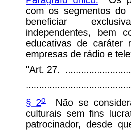
com os segmentos do in
beneficiar exclus
independentes, bem co
educativas de caráter 
empresas de rádio e tele
"Art. 27. ...........................
........................................
o
§ 2
Não se consideram
culturais sem fins lucr
patrocinador, desde qu