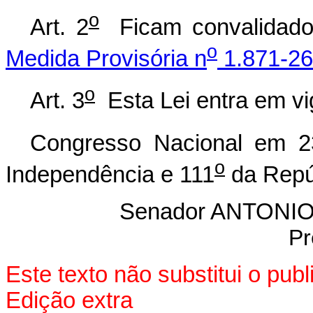
o
Art. 2
Ficam convalidados
o
Medida Provisória n
1.871-26
o
Art. 3
Esta Lei entra em vi
Congresso Nacional em 2
o
Independência e 111
da Repú
Senador ANTON
Pr
Este texto não substitui o pu
Edição extra