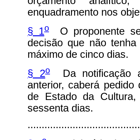
orçamento analític
enquadramento nos obj
o
§ 1
O proponente será
decisão que não tenha 
máximo de cinco dias.
o
§ 2
Da notificação a
anterior, caberá pedido
de Estado da Cultura,
sessenta dias.
........................................