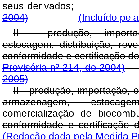
seus derivados;
2004)
(Incluído pel
II - produção, importa
estocagem, distribuição, rev
conformidade e certific
Provisória nº 214, de 2004)
2005)
II - produção, importação, e
armazenagem, estocage
comercialização de biocomb
conformidade e certi
(Redação dada pela Medida Pro