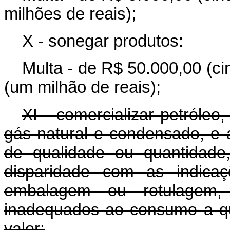
milhões de reais);
X - sonegar produtos:
Multa - de R$ 50.000,00 (ci
(um milhão de reais);
XI - comercializar petróleo
gás natural e condensado, e á
de qualidade ou quantidade,
disparidade com as indicaç
embalagem ou rotulagem,
inadequados ao consumo a q
valor: