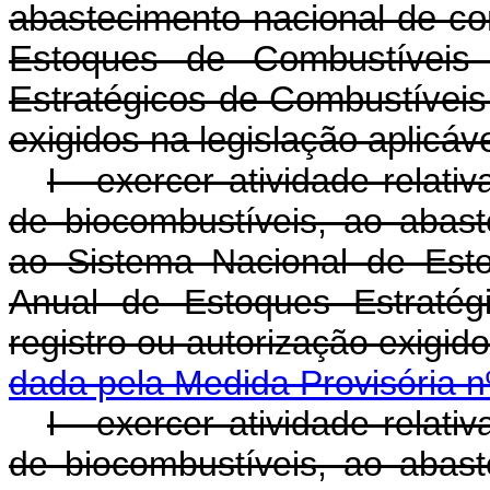
abastecimento nacional de co
Estoques de Combustíveis
Estratégicos de Combustíveis,
exigidos na legislação aplicáve
I - exercer atividade relativ
de biocombustíveis, ao abast
ao Sistema Nacional de Est
Anual de Estoques Estratég
registro ou autorização exigid
dada pela Medida Provisória n
I - exercer atividade relativ
de biocombustíveis, ao abast