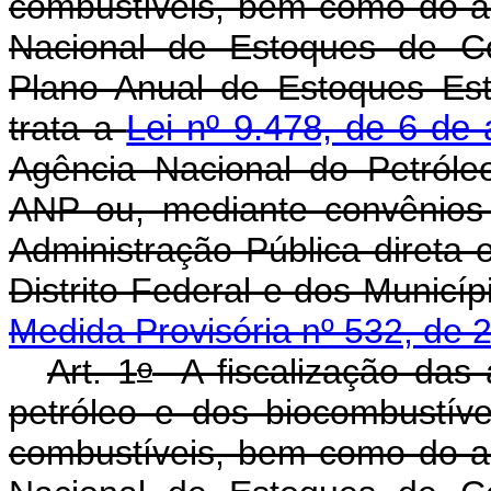
combustíveis, bem como do 
Nacional de Estoques de C
Plano Anual de Estoques Est
trata a
Lei nº 9.478, de 6 de
Agência Nacional do Petróle
ANP ou, mediante convênios 
Administração Pública direta 
Distrito Federal e dos
Medida Provisória nº 532, de 
o
Art. 1
A fiscalização das a
petróleo e dos biocombustív
combustíveis, bem como do 