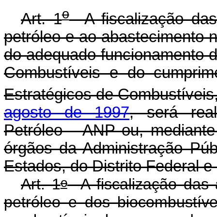
o
Art. 1
A fiscalização das 
petróleo e ao abastecimento 
do adequado funcionamento d
Combustíveis e do cumprim
Estratégicos de Combustíveis,
agosto de 1997
, será rea
Petróleo - ANP ou, mediante
órgãos da Administração Públ
Estados, do Distrito Federal e
o
Art. 1
A fiscalização das a
petróleo e dos biocombustív