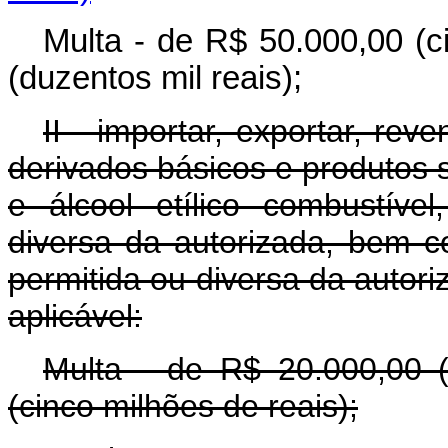
Multa - de R$ 50.000,00 (c
(duzentos mil reais);
II - importar, exportar, rev
derivados básicos e produtos 
e álcool etílico combustíve
diversa da autorizada, bem 
permitida ou diversa da autori
aplicável:
Multa - de R$ 20.000,00 (
(cinco milhões de reais);