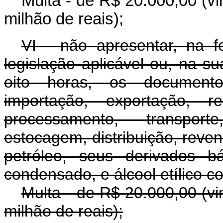
Multa - de R$ 20.000,00 (vi
milhão de reais);
VI - não apresentar, na 
legislação aplicável ou, na s
oito horas, os documento
importação, exportação, re
processamento, transport
estocagem, distribuição, reve
petróleo, seus derivados b
condensado, e álcool etílico c
Multa - de R$ 20.000,00 (vi
milhão de reais);