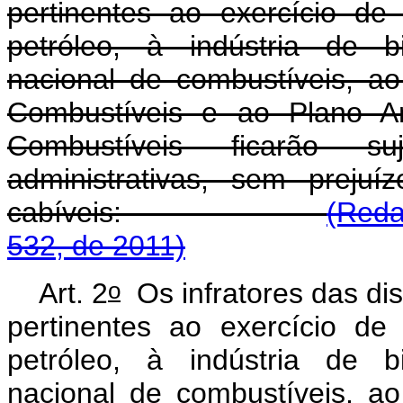
pertinentes ao exercício de 
petróleo, à indústria de b
nacional de combustíveis, a
Combustíveis e ao Plano An
Combustíveis ficarão s
administrativas, sem preju
cabíveis:
(Reda
532, de 2011)
o
Art. 2
Os infratores das di
pertinentes ao exercício de 
petróleo, à indústria de b
nacional de combustíveis, a