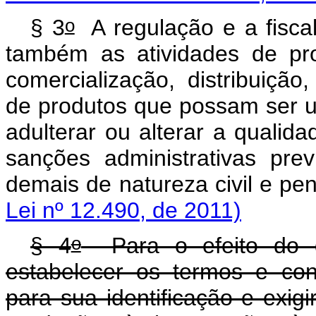
o
§ 3
A regulação e a fisca
também as atividades de pr
comercialização, distribuiçã
de produtos que possam ser us
adulterar ou alterar a qualid
sanções administrativas pre
demais de natureza civil
Lei nº 12.490, de 2011)
o
§ 4
Para o efeito do d
estabelecer os termos e co
para sua identificação e exigi