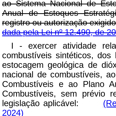
ao Sistema Nacional de Est
Anual de Estoques Estratég
registro ou autorização exigid
dada pela Lei nº 12.490, de 2
I - exercer atividade rel
combustíveis sintéticos, dos
estocagem geológica de dió
nacional de combustíveis, a
Combustíveis e ao Plano An
Combustíveis, sem prévio re
legislação aplicável:
(Re
2024)