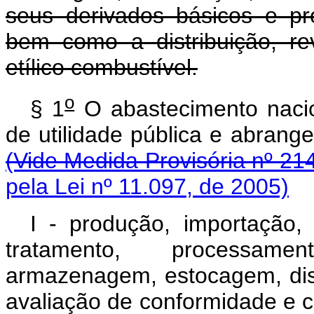
seus derivados básicos e pr
bem como a distribuição, re
etílico combustível.
o
§ 1
O abastecimento nacio
de utilidade pública e ab
(Vide Medida Provisória nº 21
pela Lei nº 11.097, de 2005)
I - produção, importação, 
tratamento, processament
armazenagem, estocagem, dist
avaliação de conformidade e ce