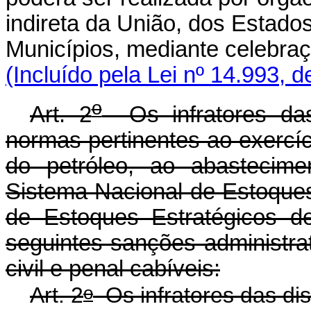
indireta da União, dos Estados
Municípios, mediante celebr
(Incluído pela Lei nº 14.993, 
o
Art. 2
Os infratores das
normas pertinentes ao exercíci
do petróleo, ao abastecime
Sistema Nacional de Estoque
de Estoques Estratégicos de
seguintes sanções administra
civil e penal cabíveis:
o
Art. 2
Os infratores das di