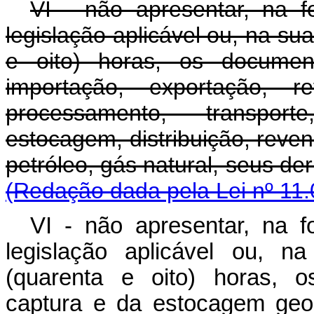
VI - não apresentar, na 
legislação aplicável ou, na su
e oito) horas, os documen
importação, exportação, re
processamento, transport
estocagem, distribuição, reve
petróleo, gás natural, se
(Redação dada pela Lei nº 11.
VI - não apresentar, na 
legislação aplicável ou, 
(quarenta e oito) horas, 
captura e da estocagem geo