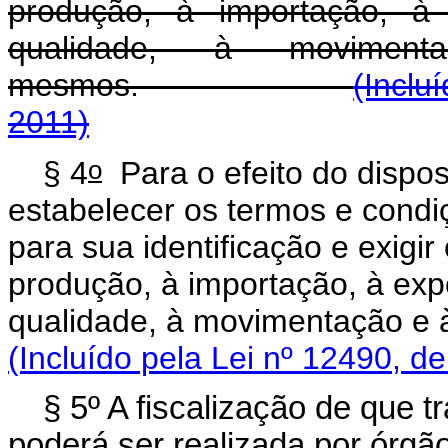
produção, à importação, à 
qualidade, à movime
mesmos.
(Inclu
2011)
o
§ 4
Para o efeito do dispos
estabelecer os termos e cond
para sua identificação e exigir
produção, à importação, à exp
qualidade, à movimenta
(Incluído pela Lei nº 12490, d
§ 5º A fiscalização de que t
poderá ser realizada por órgão