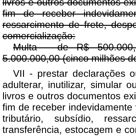
livros e outros documentos exi
fim de receber indevidamen
ressarcimento de frete, desp
comercialização:
Multa - de R$ 500.000,
5.000.000,00 (cinco milhões de
VII - prestar declarações ou
adulterar, inutilizar, simular 
livros e outros documentos exi
fim de receber indevidamente va
tributário, subsídio, ress
transferência, estocag