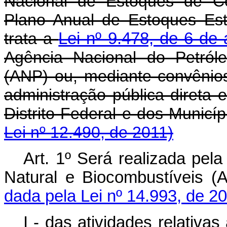
Nacional de Estoques de C
Plano Anual de Estoques Est
trata a
Lei nº 9.478, de 6 de
Agência Nacional do Petról
(ANP) ou, mediante convênios
administração pública direta 
Distrito Federal e dos
Lei nº 12.490, de 2011)
Art. 1º Será realizada pel
Natural e Biocombustíveis
dada pela Lei nº 14.993, de 2
I - das atividades relati