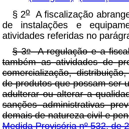
o
§ 2
A fiscalização abrang
de instalações e equipame
atividades referidas no parágra
o
§ 3
A regulação e a fisca
também as atividades de pr
comercialização, distribuiçã
de produtos que possam ser us
adulterar ou alterar a qualid
sanções administrativas pre
demais de natureza civil
Medida Provisória nº 532, de 