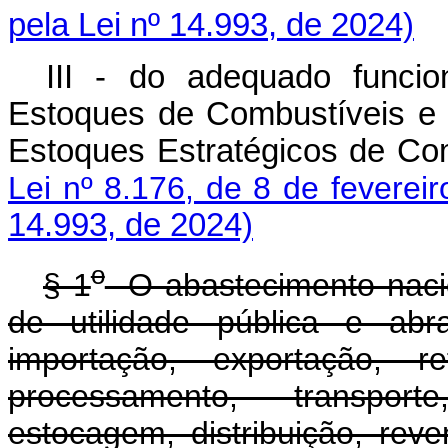
pela Lei nº 14.993, de 2024)
III - do adequado funci
Estoques de Combustíveis e
Estoques Estratégicos de Com
Lei nº 8.176, de 8 de feverei
14.993, de 2024)
o
§ 1
O abastecimento nacio
de utilidade pública e abr
importação, exportação, re
processamento, transport
estocagem, distribuição, rev