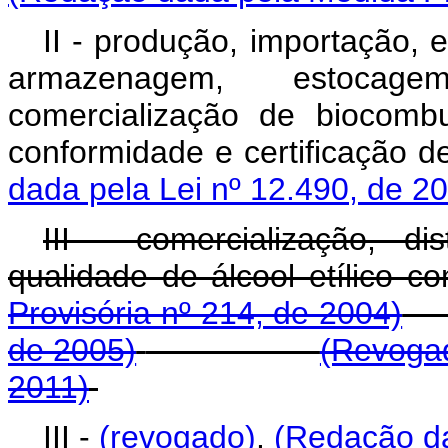
II - produção, importação, e
armazenagem, estocage
comercialização de biocomb
conformidade e certifica
dada pela Lei nº 12.490, de 2
III - comercialização, di
qualidade de álcool etílico c
Provisória nº 214, de 2004)
de 2005)
(Revogad
2011)
III -
(revogado)
.
(Redação da