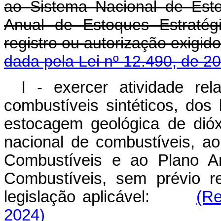
ao Sistema Nacional de Est
Anual de Estoques Estratég
registro ou autorização exigid
dada pela Lei nº 12.490, de 2
I - exercer atividade rel
combustíveis sintéticos, dos
estocagem geológica de dió
nacional de combustíveis, a
Combustíveis e ao Plano An
Combustíveis, sem prévio re
legislação aplicável:
(Re
2024)