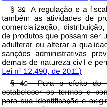
o
§ 3
A regulação e a fisca
também as atividades de pr
comercialização, distribuiçã
de produtos que possam ser us
adulterar ou alterar a qualid
sanções administrativas pre
demais de natureza civil
Lei nº 12.490, de 2011)
o
§ 4
Para o efeito do d
estabelecer os termos e co
para sua identificação e exigi