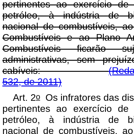
pertinentes ao exercício de 
petróleo, à indústria de b
nacional de combustíveis, a
Combustíveis e ao Plano An
Combustíveis ficarão s
administrativas, sem preju
cabíveis:
(Reda
532, de 2011)
o
Art. 2
Os infratores das di
pertinentes ao exercício de 
petróleo, à indústria de b
nacional de combustíveis, a