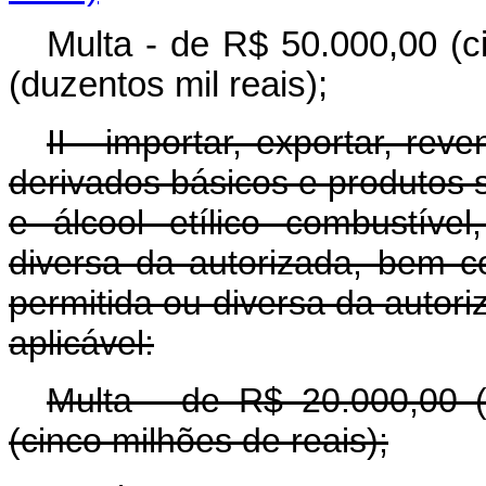
Multa - de R$ 50.000,00 (c
(duzentos mil reais);
II - importar, exportar, rev
derivados básicos e produtos 
e álcool etílico combustíve
diversa da autorizada, bem 
permitida ou diversa da autori
aplicável:
Multa - de R$ 20.000,00 (
(cinco milhões de reais);