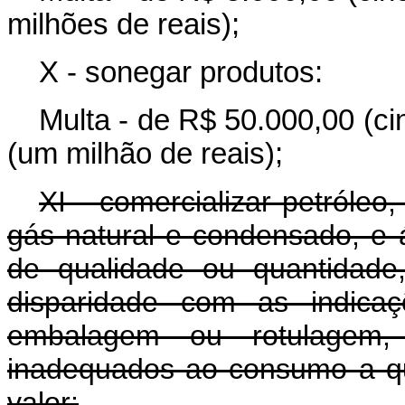
milhões de reais);
X - sonegar produtos:
Multa - de R$ 50.000,00 (ci
(um milhão de reais);
XI - comercializar petróleo
gás natural e condensado, e á
de qualidade ou quantidade,
disparidade com as indicaç
embalagem ou rotulagem,
inadequados ao consumo a q
valor: