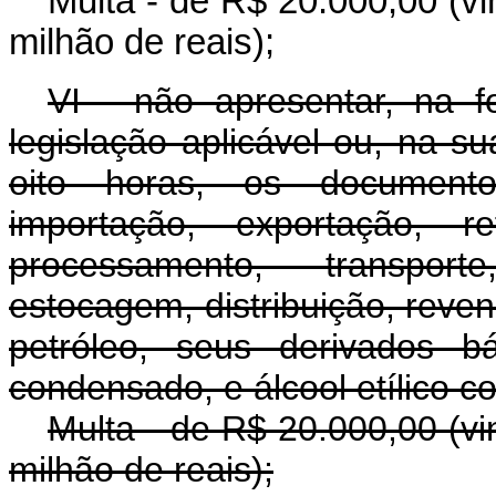
Multa - de R$ 20.000,00 (vi
milhão de reais);
VI - não apresentar, na 
legislação aplicável ou, na s
oito horas, os documento
importação, exportação, re
processamento, transport
estocagem, distribuição, reve
petróleo, seus derivados b
condensado, e álcool etílico c
Multa - de R$ 20.000,00 (vi
milhão de reais);