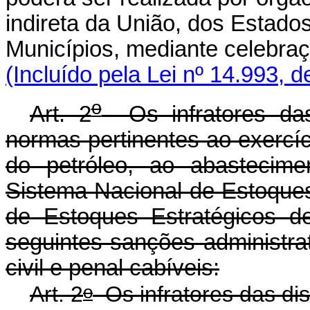
indireta da União, dos Estados
Municípios, mediante celebr
(Incluído pela Lei nº 14.993, 
o
Art. 2
Os infratores das
normas pertinentes ao exercíci
do petróleo, ao abastecime
Sistema Nacional de Estoque
de Estoques Estratégicos de
seguintes sanções administra
civil e penal cabíveis:
o
Art. 2
Os infratores das di