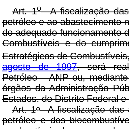
o
Art. 1
A fiscalização das 
petróleo e ao abastecimento 
do adequado funcionamento d
Combustíveis e do cumprim
Estratégicos de Combustíveis,
agosto de 1997
, será rea
Petróleo - ANP ou, mediante
órgãos da Administração Públ
Estados, do Distrito Federal e
o
Art. 1
A fiscalização das a
petróleo e dos biocombustív