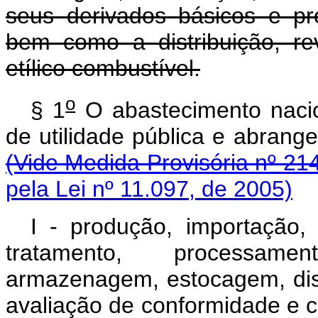
seus derivados básicos e pr
bem como a distribuição, re
etílico combustível.
o
§ 1
O abastecimento nacio
de utilidade pública e ab
(Vide Medida Provisória nº 21
pela Lei nº 11.097, de 2005)
I - produção, importação, 
tratamento, processament
armazenagem, estocagem, dist
avaliação de conformidade e ce