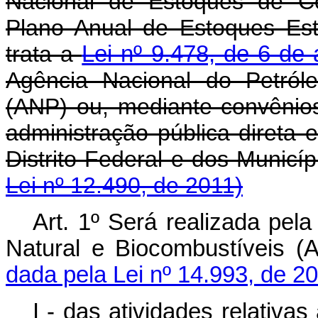
Nacional de Estoques de C
Plano Anual de Estoques Est
trata a
Lei nº 9.478, de 6 de
Agência Nacional do Petról
(ANP) ou, mediante convênios
administração pública direta 
Distrito Federal e dos
Lei nº 12.490, de 2011)
Art. 1º Será realizada pel
Natural e Biocombustíveis
dada pela Lei nº 14.993, de 2
I - das atividades relati