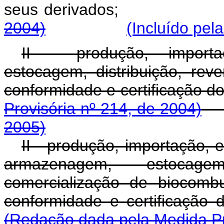
seus derivados;
2004)
(Incluído pel
II - produção, importa
estocagem, distribuição, rev
conformidade e certific
Provisória nº 214, de 2004)
2005)
II - produção, importação, e
armazenagem, estocage
comercialização de biocomb
conformidade e certi
(Redação dada pela Medida Pro