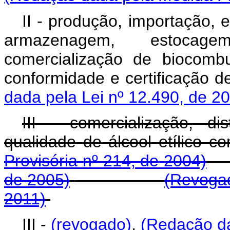
II - produção, importação, e
armazenagem, estocage
comercialização de biocomb
conformidade e certifica
dada pela Lei nº 12.490, de 2
III - comercialização, di
qualidade de álcool etílico c
Provisória nº 214, de 2004)
de 2005)
(Revogad
2011)
III -
(revogado)
.
(Redação da