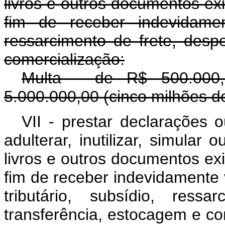
livros e outros documentos exi
fim de receber indevidamen
ressarcimento de frete, desp
comercialização:
Multa - de R$ 500.000,
5.000.000,00 (cinco milhões de
VII - prestar declarações ou
adulterar, inutilizar, simular 
livros e outros documentos exi
fim de receber indevidamente va
tributário, subsídio, ress
transferência, estocag