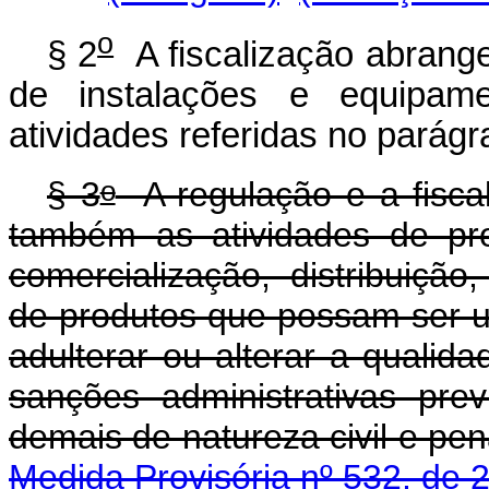
o
§ 2
A fiscalização abrang
de instalações e equipame
atividades referidas no parágra
o
§ 3
A regulação e a fisca
também as atividades de pr
comercialização, distribuiçã
de produtos que possam ser us
adulterar ou alterar a qualid
sanções administrativas pre
demais de natureza civil
Medida Provisória nº 532, de 