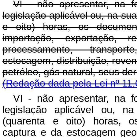
VI - não apresentar, na 
legislação aplicável ou, na su
e oito) horas, os documen
importação, exportação, re
processamento, transport
estocagem, distribuição, reve
petróleo, gás natural, se
(Redação dada pela Lei nº 11.
VI - não apresentar, na 
legislação aplicável ou, 
(quarenta e oito) horas, 
captura e da estocagem geo