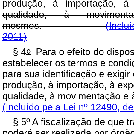
produção, à importação, à 
qualidade, à movime
mesmos.
(Inclu
2011)
o
§ 4
Para o efeito do dispos
estabelecer os termos e cond
para sua identificação e exigir
produção, à importação, à exp
qualidade, à movimenta
(Incluído pela Lei nº 12490, d
§ 5º A fiscalização de que t
poderá ser realizada por órgão