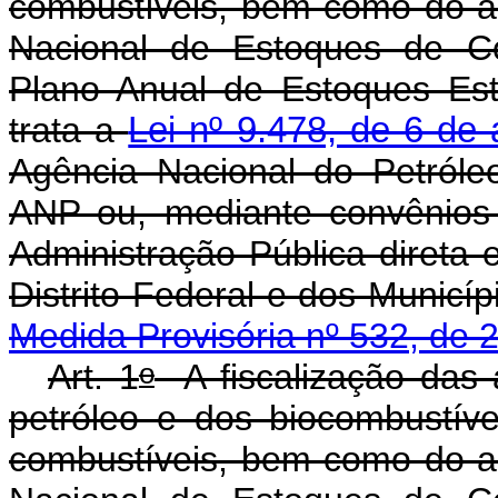
combustíveis, bem como do 
Nacional de Estoques de C
Plano Anual de Estoques Est
trata a
Lei nº 9.478, de 6 de
Agência Nacional do Petróle
ANP ou, mediante convênios 
Administração Pública direta 
Distrito Federal e dos
Medida Provisória nº 532, de 
o
Art. 1
A fiscalização das a
petróleo e dos biocombustív
combustíveis, bem como do 