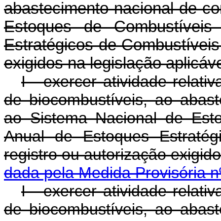
abastecimento nacional de co
Estoques de Combustíveis
Estratégicos de Combustíveis,
exigidos na legislação aplicáve
I - exercer atividade relativ
de biocombustíveis, ao abast
ao Sistema Nacional de Est
Anual de Estoques Estratég
registro ou autorização exigid
dada pela Medida Provisória n
I - exercer atividade relativ
de biocombustíveis, ao abast