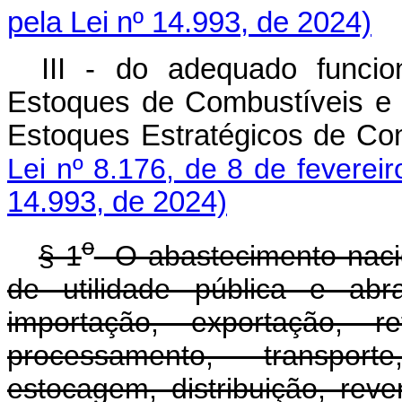
pela Lei nº 14.993, de 2024)
III - do adequado funci
Estoques de Combustíveis e
Estoques Estratégicos de Com
Lei nº 8.176, de 8 de feverei
14.993, de 2024)
o
§ 1
O abastecimento nacio
de utilidade pública e abr
importação, exportação, re
processamento, transport
estocagem, distribuição, rev