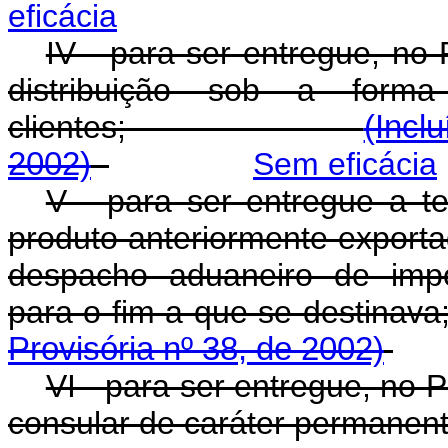
eficácia
IV - para ser entregue, no 
distribuição sob a form
clientes;
(Incl
2002)
Sem eficácia
V - para ser entregue a te
produto anteriormente export
despacho aduaneiro de impo
para o fim a que se 
Provisória nº 38, de 2002)
VI - para ser entregue, no P
consular de caráter permanent