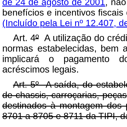
de 24 de agosto de 2001
, não
benefícios e incentivos 
(Incluído pela Lei nº 12.407, d
Art. 4
º
A utilização do cré
normas estabelecidas, bem 
implicará o pagamento d
acréscimos legais.
Art. 5º A saída, do estabel
de chassis, carroçarias, peça
destinados à montagem dos p
8701 a 8705 e 8711 da TIPI, d