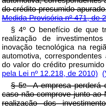
automotiva, correspondentes a
do crédito presumid
Medida Provisória nº 471, de 
§ 4º O benefício de que tr
realização de investimento
inovação tecnológica na regi
automotiva, correspondentes
do valor do crédito presumid
pela Lei nº 12.218, de 2010)
(
o
§ 5
A empresa perderá o b
caso não comprove junto ao M
realização dos investimen