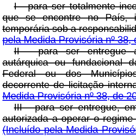
I - para ser totalmente in
que se encontre no País, 
temporária sob a respons
pela Medida Provisória nº 38,
II - para ser entregue 
autárquica ou fundacional d
Federal ou dos Município
decorrente de licitaç
Medida Provisória nº 38, de 2
III - para ser entregue, 
autorizada a operar o regime 
(Incluído pela Medida Provisó