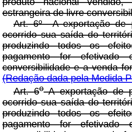
produto nacional vendido
estrangeira de livre conversibi
Art. 6º A exportação de 
ocorrido sua saída do territór
produzindo todos os efeit
pagamento for efetivado 
conversibilidade e a
(Redação dada pela Medida Pr
o
Art. 6
A exportação de p
ocorrido sua saída do territór
produzindo todos os efeit
pagamento for efetivado 