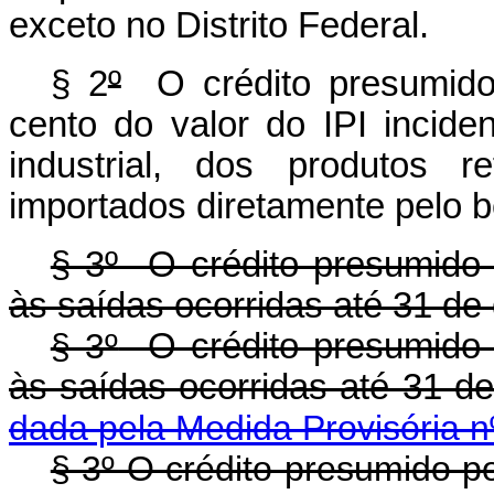
exceto no Distrito Federal.
§ 2
º
O crédito presumido 
cento do valor do IPI incide
industrial, dos produtos 
importados diretamente pelo be
§ 3º O crédito presumido 
às saídas ocorridas até 31 d
§ 3º
O crédito presumido 
às saídas ocorridas até 3
dada pela Medida Provisória n
§ 3º O crédito presumido p