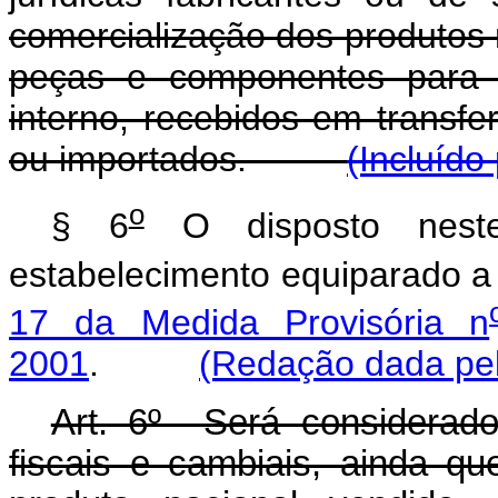
comercialização dos produtos 
peças e componentes para r
interno, recebidos em transfer
ou importados.
(Incluído
o
§ 6
O disposto neste 
estabelecimento equiparado a i
17 da Medida Provisória n
2001
.
(Redação dada pel
Art. 6º Será considerado
fiscais e cambiais, ainda que