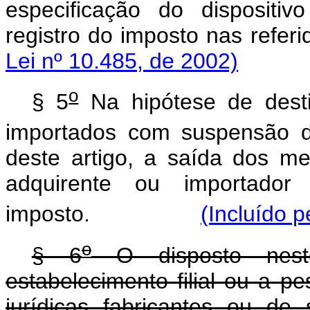
especificação do dispositi
registro do imposto na
Lei nº 10.485, de 2002)
o
§ 5
Na hipótese de desti
importados com suspensão do
deste artigo, a saída dos me
adquirente ou importador
imposto.
(Incluído p
o
§ 6
O disposto neste
estabelecimento filial ou a p
jurídicas fabricantes ou de