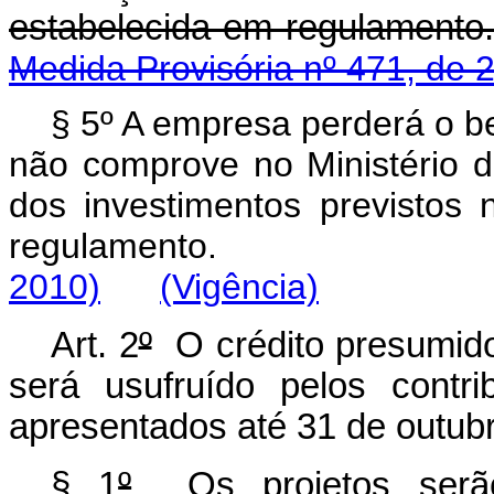
estabelecida em re
Medida Provisória nº 471, de 
§ 5º A empresa perderá o be
não comprove no Ministério d
dos investimentos previstos
regulamento.
2010)
(Vigência)
Art. 2
º
O crédito presumido 
será usufruído pelos contri
apresentados até 31 de outub
§ 1
º
Os projetos serão 