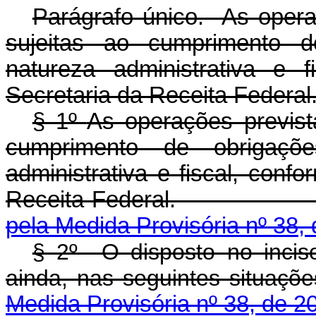
Parágrafo único. As operaç
sujeitas ao cumprimento d
natureza administrativa e f
Secretaria da Receita Federal
§ 1º
As operações prevista
cumprimento de obrigaçõ
administrativa e fiscal, conf
Receita Federa
pela Medida Provisória nº 38,
§ 2º O disposto no incis
ainda, nas seguin
Medida Provisória nº 38, de 2