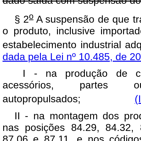
dado saída com suspensão do
o
§ 2
A suspensão de que tra
o produto, inclusive importa
estabelecimento industrial adq
dada pela Lei nº 10.485, de 2
I - na produção de comp
acessórios, partes
autopropulsados;
(
II - na montagem dos prod
nas posições 84.29, 84.32, 
87.06 e 87.11, e nos código