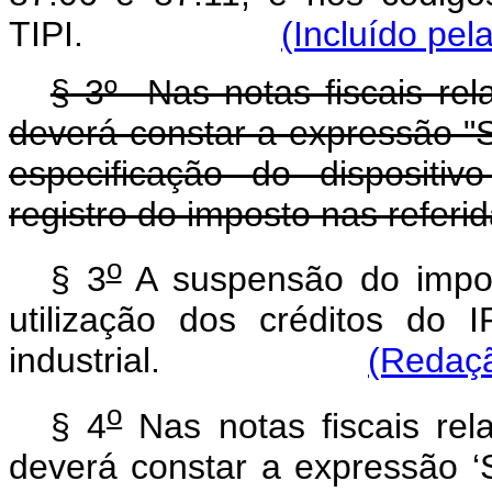
TIPI.
(Incluído pel
§ 3º Nas notas fiscais rel
deverá constar a expressão "
especificação do dispositi
registro do imposto nas referi
o
§ 3
A suspensão do impo
utilização dos créditos do I
industrial.
(Redaçã
o
§ 4
Nas notas fiscais rel
deverá constar a expressão 