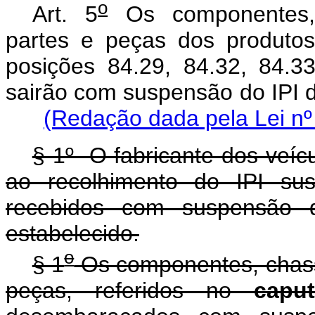
o
Art. 5
Os componentes, c
partes e peças dos produtos
posições 84.29, 84.32, 84.3
sairão com suspensão do IP
(Redação dada pela Lei nº
§ 1º O fabricante dos veíc
ao recolhimento do IPI sus
recebidos com suspensão d
estabelecido.
o
§ 1
Os componentes, chassi
peças, referidos no
caput