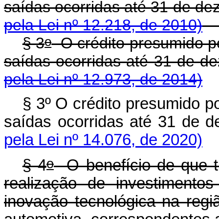
saídas ocorridas até 31 de d
pela Lei nº 12.218, de 2010)
o
§ 3
O crédito presumido po
saídas ocorridas até 31 de
pela Lei nº 12.973, de 2014)
§ 3º O crédito presumido p
saídas ocorridas até 31 de
pela Lei nº 14.076, de 2020)
o
§ 4
O benefício de que tr
realização de investimento
inovação tecnológica na regi