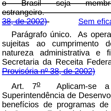
o Brasil seja membr
estrangeiro
38, de 2002)
Sem efic
Parágrafo único. As operaç
sujeitas ao cumprimento d
natureza administrativa e f
Secretaria da Rec
Provisória nº 38, de 2002)
o
Art. 7
Aplicam-se a 
Superintendência de Desenv
benefícios de programas de