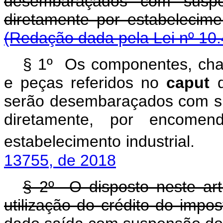
desembaraçados com suspe
diretamente por est
(Redação dada pela Lei nº 10.
§ 1º Os componentes, chass
e peças referidos no
caput
d
serão desembaraçados com s
diretamente, por encom
estabelecimento industrial.
13755, de 2018
§ 2º O disposto neste ar
utilização do crédito do impo