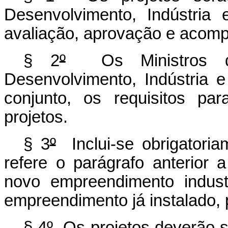
Desenvolvimento, Indústria 
avaliação, aprovação e acom
§ 2
º
Os Ministros d
Desenvolvimento, Indústria e
conjunto, os requisitos pa
projetos.
§ 3
º
Inclui-se obrigatoria
refere o parágrafo anterior 
novo empreendimento industr
empreendimento já instalado, 
§ 4
º
Os projetos deverão s